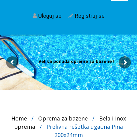
Uloguj se
Registruj se
Velika ponuda opreme za bazene !
Home
/
Oprema za bazene
/
Bela i inox
oprema
/
Prelivna rešetka ugaona Pina
200x24mm