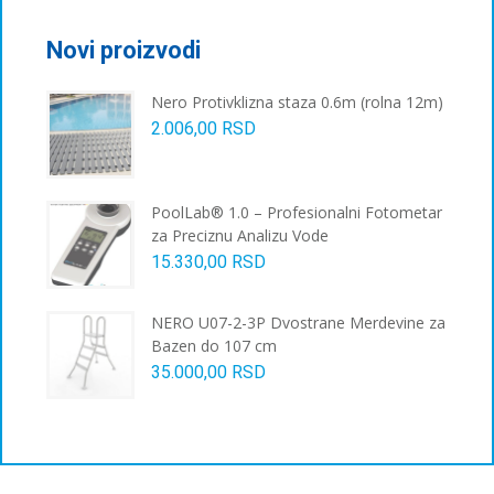
могу
бити
Novi proizvodi
изабране
на
Nero Protivklizna staza 0.6m (rolna 12m)
страници
2.006,00
RSD
производа.
PoolLab® 1.0 – Profesionalni Fotometar
za Preciznu Analizu Vode
15.330,00
RSD
NERO U07-2-3P Dvostrane Merdevine za
Bazen do 107 cm
35.000,00
RSD