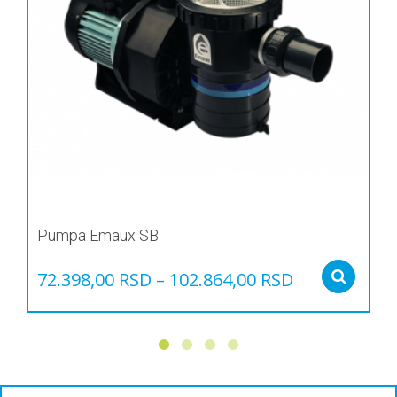
Pumpa Emaux SB
72.398,00
RSD
–
102.864,00
RSD
Sel
Овај
производ
има
више
варијанти.
Опције