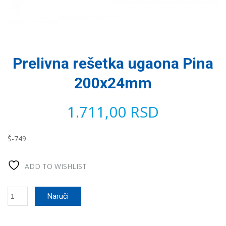
Prelivna rešetka ugaona Pina
200x24mm
1.711,00
RSD
Š-749
ADD TO WISHLIST
Prelivna
Naruči
rešetka
ugaona
Pina