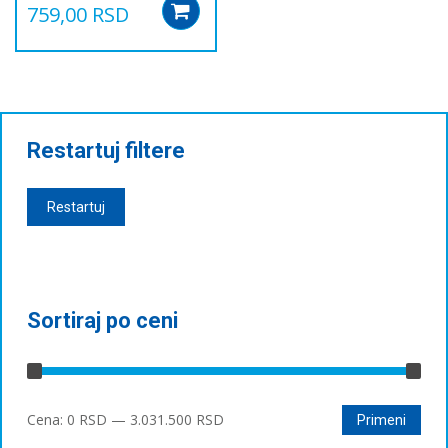
759,00
RSD
Add to cart
Restartuj filtere
Restartuj
Sortiraj po ceni
Минимална
Максимална
Cena:
0 RSD
—
3.031.500 RSD
Primeni