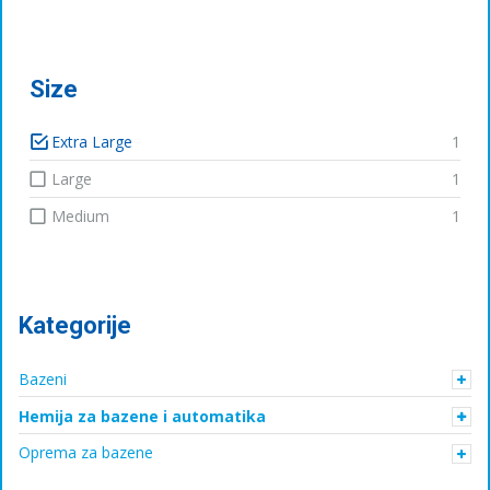
цена
цена
Size
Extra Large
1
Large
1
Medium
1
Kategorije
Bazeni
Hemija za bazene i automatika
Oprema za bazene