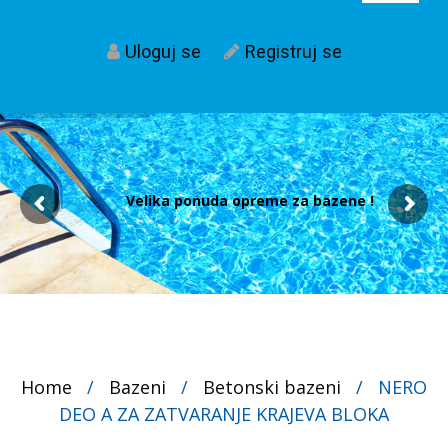
Uloguj se
Registruj se
Velika ponuda opreme za bazene !
Home
/
Bazeni
/
Betonski bazeni
/
NERO
DEO A ZA ZATVARANJE KRAJEVA BLOKA