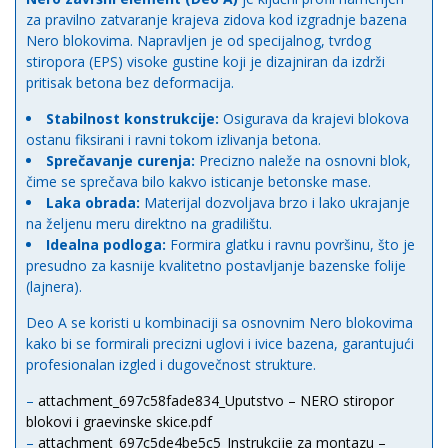
za pravilno zatvaranje krajeva zidova kod izgradnje bazena
Nero blokovima. Napravljen je od specijalnog, tvrdog
stiropora (EPS) visoke gustine koji je dizajniran da izdrži
pritisak betona bez deformacija.
Stabilnost konstrukcije:
Osigurava da krajevi blokova
ostanu fiksirani i ravni tokom izlivanja betona.
Sprečavanje curenja:
Precizno naleže na osnovni blok,
čime se sprečava bilo kakvo isticanje betonske mase.
Laka obrada:
Materijal dozvoljava brzo i lako ukrajanje
na željenu meru direktno na gradilištu.
Idealna podloga:
Formira glatku i ravnu površinu, što je
presudno za kasnije kvalitetno postavljanje bazenske folije
(lajnera).
Deo A se koristi u kombinaciji sa osnovnim Nero blokovima
kako bi se formirali precizni uglovi i ivice bazena, garantujući
profesionalan izgled i dugovečnost strukture.
–
attachment_697c58fade834_Uputstvo – NERO stiropor
blokovi i graevinske skice.pdf
–
attachment_697c5de4be5c5_Instrukcije za montazu –