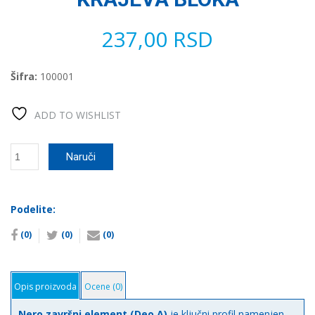
237,00
RSD
Šifra:
100001
ADD TO WISHLIST
NERO
Naruči
DEO
A
ZA
ZATVARANJE
Podelite:
KRAJEVA
(0)
(0)
(0)
BLOKA
количина
Opis proizvoda
Ocene (0)
Nero završni element (Deo A)
je ključni profil namenjen