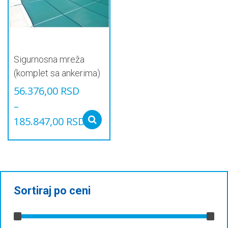
бити
бити
изабране
изабране
на
на
страници
страници
производа.
производа.
Sigurnosna mreža
(komplet sa ankerima)
56.376,00
RSD
–
185.847,00
RSD
Select options
Овај
производ
има
више
варијанти.
Опције
Sortiraj po ceni
могу
бити
изабране