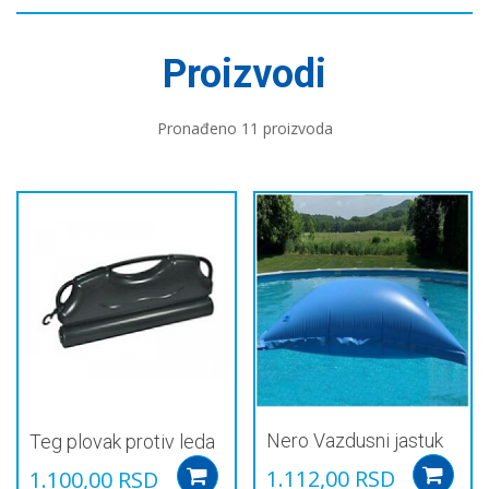
Proizvodi
Pronađeno 11 proizvoda
Nero Vazdusni jastuk
Teg plovak protiv leda
1.112,00
RSD
1.100,00
RSD
Add to cart