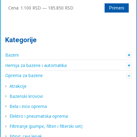
на
Минимална
Максимална
страници
Cena:
1.100 RSD
—
185.850 RSD
Primeni
производа.
цена
цена
Kategorije
Bazeni
Hemija za bazene i automatika
Oprema za bazene
Atrakcije
Bazenski krovovi
Bela i inox oprema
Elektro i pneumatska oprema
Filtriranje (pumpe, filteri i filterski set)
Fiting, cevi lepak