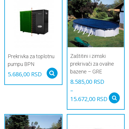
Zaštitini i zimski
Prekrivka za toplotnu
prekrivači za ovalne
pumpu BPN
bazene – GRE
5.686,00
RSD
Select options
8.585,00
RSD
–
15.672,00
RSD
Овај
производ
има
више