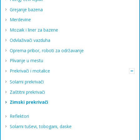
Grejanje bazena
Merdevine
Mozaik i liner za bazene
Odvlaživači vazduha
Oprema pribor, roboti za održavanje
Plivanje u mestu
Prekrivači i motalice
Solarni prekrivači
Zaštitni prekrivači
Zimski prekrivači
Reflektori
Solarni tuševi, tobogani, daske