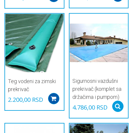
Sigurnosni vazdušni
Teg vodeni za zimski
prekrivač (komplet sa
prekrivač
držačima i pumpom)
2.200,00
RSD
Add to cart
4.786,00
RSD