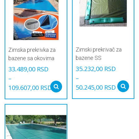
могу
Опције
бити
могу
изабране
бити
на
изабране
страници
на
производа.
страници
производа.
Zimski prekrivač za
Zimska prekrivka za
bazene SS
bazene sa okovima
35.232,00
RSD
33.489,00
RSD
–
–
50.245,00
RSD
109.607,00
RSD
Select options
Овај
Овај
производ
производ
има
има
више
више
варијанти.
варијанти.
Опције
Опције
могу
могу