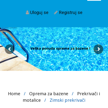
Uloguj se
Registruj se
Velika ponuda opreme za bazene !
Home
/
Oprema za bazene
/
Prekrivači i
motalice
/
Zimski prekrivači