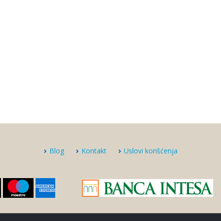
Blog
Kontakt
Uslovi korišćenja