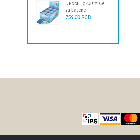
DPool Flokulant Gel
za bazene
759,00
RSD