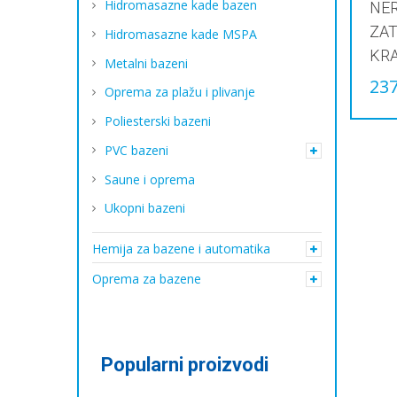
Hidromasazne kade bazen
NER
ZA
Hidromasazne kade MSPA
KRA
Metalni bazeni
23
Oprema za plažu i plivanje
Poliesterski bazeni
PVC bazeni
Saune i oprema
Ukopni bazeni
Hemija za bazene i automatika
Oprema za bazene
Popularni proizvodi