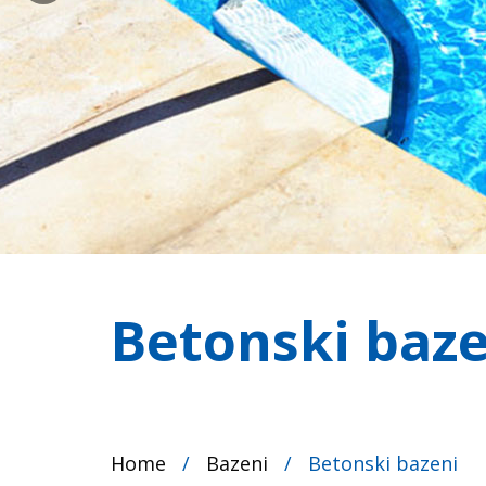
Betonski baze
Home
/
Bazeni
/
Betonski bazeni