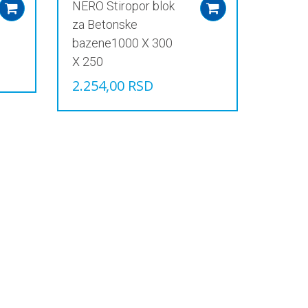
NERO Stiropor blok
Add to cart
Add to cart
za Betonske
bazene1000 X 300
X 250
2.254,00
RSD