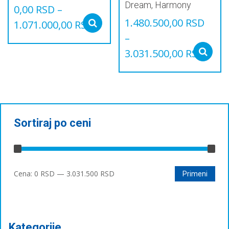
Dream, Harmony
0,00
RSD
–
1.480.500,00
RSD
1.071.000,00
RSD
Select options
–
Овај
производ
3.031.500,00
RSD
има
Овај
више
производ
варијанти.
има
Опције
више
могу
варијанти.
бити
Опције
Sortiraj po ceni
изабране
могу
на
бити
страници
изабране
производа.
на
Минимална
Максимална
Cena:
0 RSD
—
3.031.500 RSD
страници
Primeni
производа.
цена
цена
Kategorije