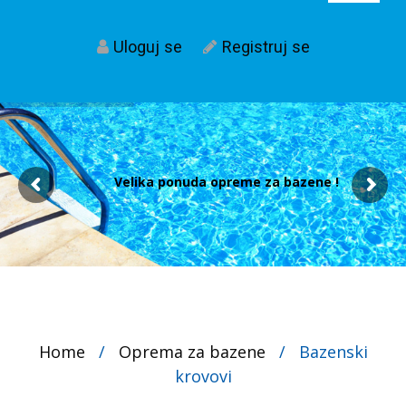
Uloguj se
Registruj se
Velika ponuda opreme za bazene !
Home
/
Oprema za bazene
/
Bazenski
krovovi