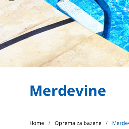
Merdevine
Home
/
Oprema za bazene
/
Merde