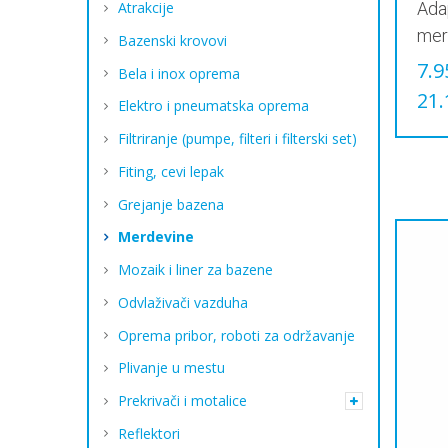
Atrakcije
Adap
mer
Bazenski krovovi
7.9
Bela i inox oprema
21.
Elektro i pneumatska oprema
Овај
Filtriranje (pumpe, filteri i filterski set)
прои
има
Fiting, cevi lepak
виш
Grejanje bazena
вари
Опци
Merdevine
могу
Mozaik i liner za bazene
бит
изаб
Odvlaživači vazduha
на
Oprema pribor, roboti za održavanje
стра
прои
Plivanje u mestu
Prekrivači i motalice
Reflektori