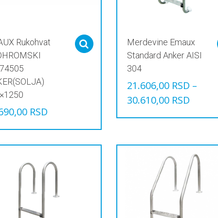
UX Rukohvat
Merdevine Emaux
Select options
OHROMSKI
Standard Anker AISI
74505
304
ER(SOLJA)
21.606,00
RSD
–
×1250
30.610,00
RSD
690,00
RSD
Овај
производ
има
више
варијанти.
Опције
могу
бити
изабране
на
страници