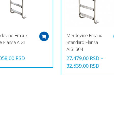
производа.
devine Emaux
Merdevine Emaux
Add to cart
e Flanša AISI
Standard Flanša
AISI 304
058,00
RSD
27.479,00
RSD
–
32.539,00
RSD
Овај
производ
има
више
варијанти.
Опције
могу
бити