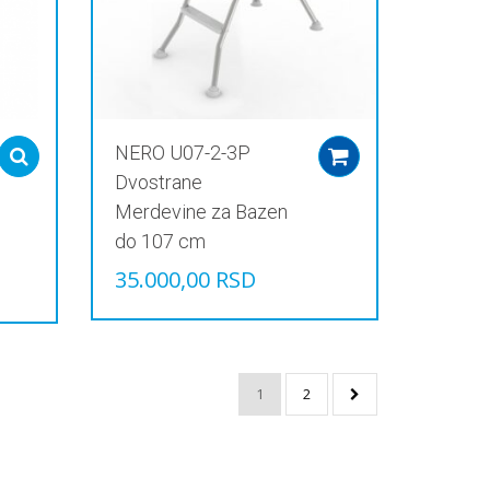
NERO U07-2-3P
Select options
Add to cart
Dvostrane
Merdevine za Bazen
do 107 cm
35.000,00
RSD
1
2