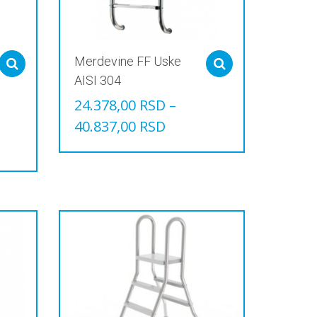
Merdevine FF Uske
Select options
Select options
AISI 304
24.378,00
RSD
–
40.837,00
RSD
Овај
производ
има
више
варијанти.
Опције
могу
бити
изабране
на
страници
производа.