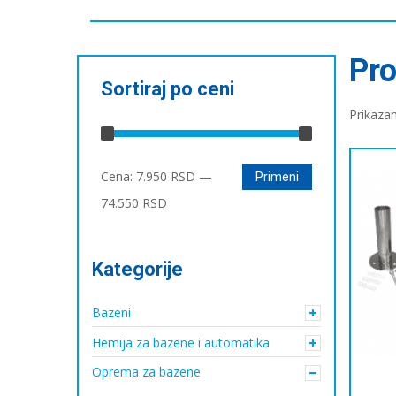
Pro
Sortiraj po ceni
Prikaza
Минимална
Максимална
Cena:
7.950 RSD
—
Primeni
цена
цена
74.550 RSD
Kategorije
Bazeni
Hemija za bazene i automatika
Oprema za bazene