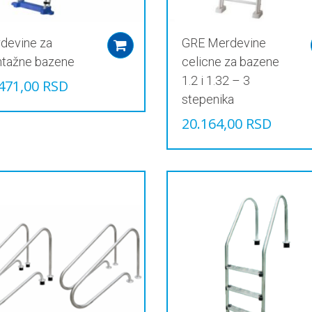
devine za
GRE Merdevine
Add to cart
tažne bazene
celicne za bazene
1.2 i 1.32 – 3
471,00
RSD
stepenika
20.164,00
RSD