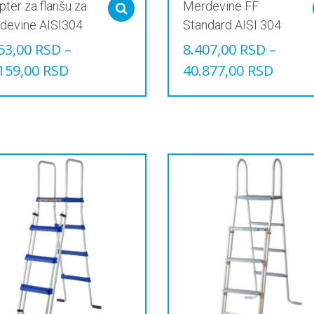
ter za flanšu za
Merdevine FF
Select options
devine AISI304
Standard AISI 304
53,00
RSD
–
8.407,00
RSD
–
159,00
RSD
40.877,00
RSD
Овај
звод
производ
има
е
више
јанти.
варијанти.
је
Опције
могу
и
бити
ране
изабране
на
ници
страници
звода.
производа.