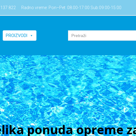
7137 822
Radno vreme: Pon–Pet: 08:00-17:00 Sub:09:00-15:00
PROIZVODI
lika ponuda opreme za