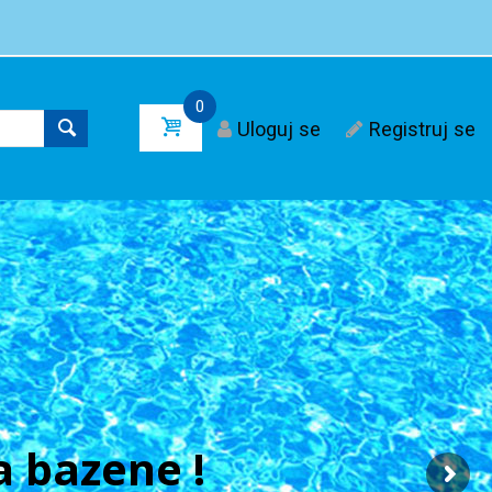
0
Uloguj se
Registruj se
 bazene !