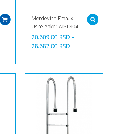
Merdevine Emaux
Add to cart
Select options
Uske Anker AISI 304
20.609,00
RSD
–
28.682,00
RSD
Овај
производ
има
више
варијанти.
Опције
могу
бити
изабране
на
страници
производа.