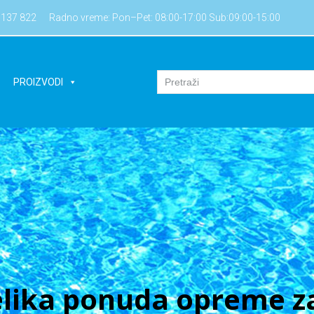
7137 822
Radno vreme: Pon–Pet: 08:00-17:00 Sub:09:00-15:00
PROIZVODI
lika ponuda opreme za