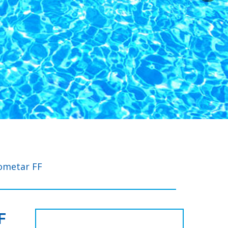
ometar FF
F