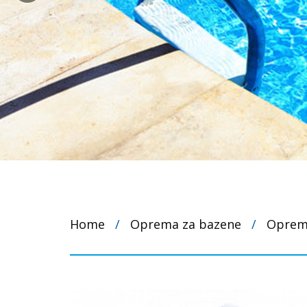
Home
/
Oprema za bazene
/
Oprema