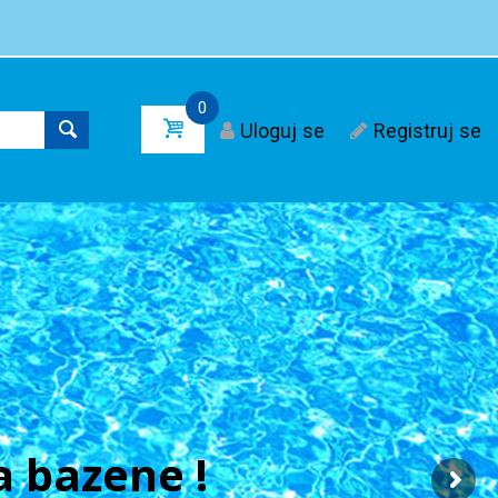
0
Uloguj se
Registruj se
 bazene !