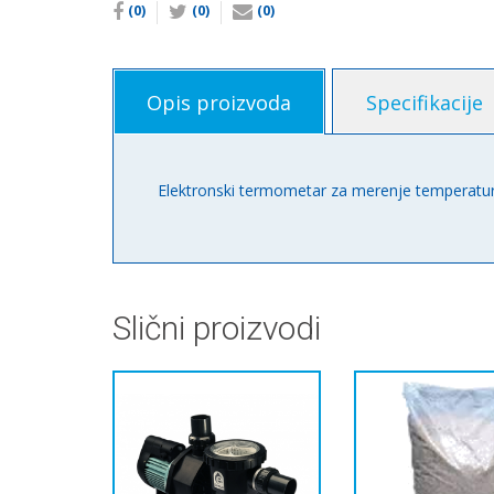
(0)
(0)
(0)
Opis proizvoda
Specifikacije
Elektronski termometar za merenje temperatu
Slični proizvodi