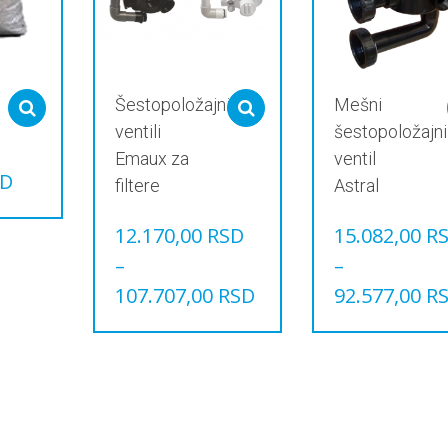
Šestopoložajni
Mešni
Select options
Select options
ventili
šestopoložajni
Emaux za
ventil
SD
filtere
Astral
12.170,00
RSD
15.082,00
R
–
–
107.707,00
RSD
92.577,00
R
Овај
Овај
производ
производ
има
има
више
више
варијанти.
варијанти.
Опције
Опције
могу
могу