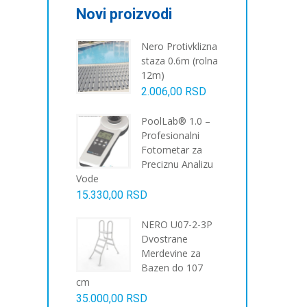
Novi proizvodi
Nero Protivklizna
staza 0.6m (rolna
12m)
2.006,00
RSD
PoolLab® 1.0 –
Profesionalni
Fotometar za
Preciznu Analizu
Vode
15.330,00
RSD
NERO U07-2-3P
Dvostrane
Merdevine za
Bazen do 107
cm
35.000,00
RSD