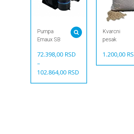
Pumpa
Kvarcni
Select options
Emaux SB
pesak
72.398,00
RSD
1.200,00
R
Овај
–
производ
102.864,00
RSD
има
Овај
више
производ
варијанти.
има
Опције
више
могу
варијанти.
бити
Опције
изабране
могу
на
бити
страници
изабране
производа.