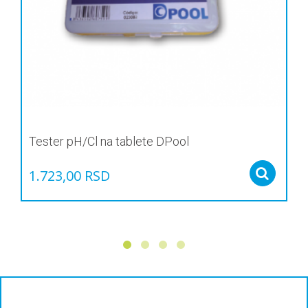
Tester pH/Cl na tablete DPool
1.723,00
RSD
Sel