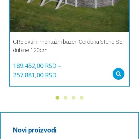
GRE ovalni montažni bazen Cerdena Stone SET
dubine 120cm
189.452,00
RSD
–
257.881,00
RSD
Sel
Овај
производ
има
више
варијанти.
Опције
могу
бити
Novi proizvodi
изабране