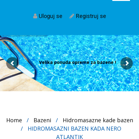
Uloguj se
Registruj se
Velika ponuda opreme za bazene !
Home
/
Bazeni
/
Hidromasazne kade bazen
/
HIDROMASAZNI BAZEN KADA NERO
ATLANTIK