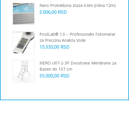
на
Nero Protivklizna staza 0.6m (rolna 12m)
страници
2.006,00
RSD
производа.
PoolLab® 1.0 – Profesionalni Fotometar
za Preciznu Analizu Vode
15.330,00
RSD
NERO U07-2-3P Dvostrane Merdevine za
Bazen do 107 cm
35.000,00
RSD