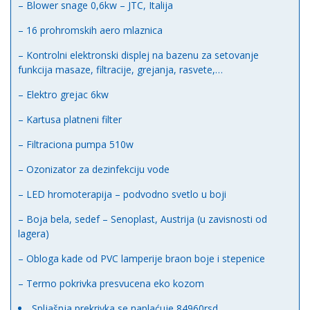
– Blower snage 0,6kw – JTC, Italija
– 16 prohromskih aero mlaznica
– Kontrolni elektronski displej na bazenu za setovanje
funkcija masaze, filtracije, grejanja, rasvete,…
– Elektro grejac 6kw
– Kartusa platneni filter
– Filtraciona pumpa 510w
– Ozonizator za dezinfekciju vode
– LED hromoterapija – podvodno svetlo u boji
– Boja bela, sedef – Senoplast, Austrija (u zavisnosti od
lagera)
– Obloga kade od PVC lamperije braon boje i stepenice
– Termo pokrivka presvucena eko kozom
Spljašnja prekrivka se naplaćuje 84960rsd