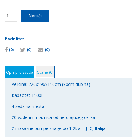
HIDROMASAZNI
Naruči
BAZEN
KADA
NERO
ATLANTIK
Podelite:
количина
(0)
(0)
(0)
Opis proizvoda
Ocene (0)
– Velicina: 220x196x110cm (90cm dubina)
– Kapacitet 1100l
– 4 sedalna mesta
– 20 vodenih mlaznica od nerdjajuceg celika
– 2 masazne pumpe snage po 1,2kw – JTC, Italija