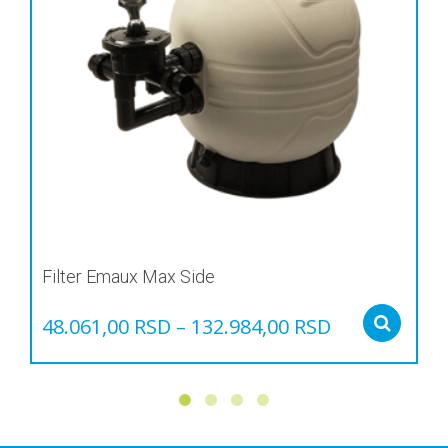
Filter Emaux Max Side
48.061,00
RSD
–
132.984,00
RSD
Sel
Овај
производ
има
више
варијанти.