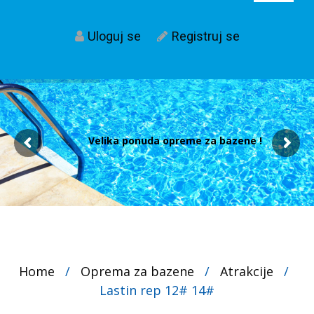
Uloguj se
Registruj se
Velika ponuda opreme za bazene !
Home
/
Oprema za bazene
/
Atrakcije
/
Lastin rep 12# 14#