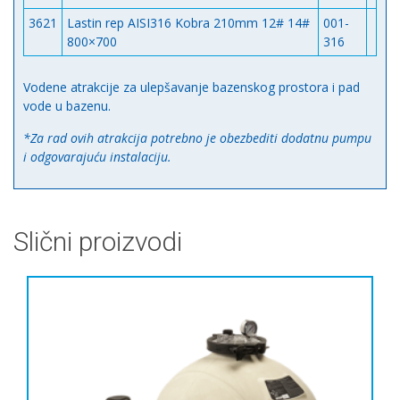
3621
Lastin rep AISI316 Kobra 210mm 12# 14#
001-
800×700
316
Vodene atrakcije za ulepšavanje bazenskog prostora i pad
vode u bazenu.
*Za rad ovih atrakcija potrebno je obezbediti dodatnu pumpu
i odgovarajuću instalaciju.
Slični proizvodi