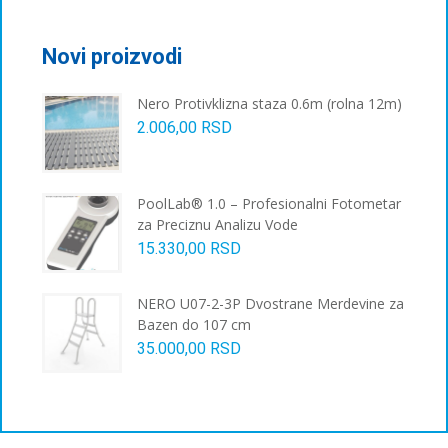
Опције
могу
бити
Novi proizvodi
изабране
на
Nero Protivklizna staza 0.6m (rolna 12m)
страници
2.006,00
RSD
производа.
PoolLab® 1.0 – Profesionalni Fotometar
za Preciznu Analizu Vode
15.330,00
RSD
NERO U07-2-3P Dvostrane Merdevine za
Bazen do 107 cm
35.000,00
RSD