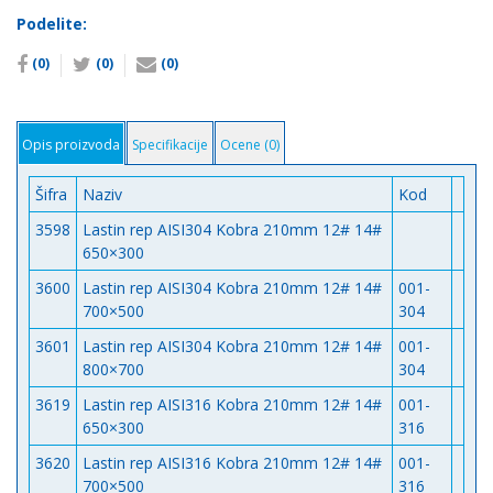
14#
Podelite:
количина
(0)
(0)
(0)
Opis proizvoda
Specifikacije
Ocene (0)
Šifra
Naziv
Kod
3598
Lastin rep AISI304 Kobra 210mm 12# 14#
650×300
3600
Lastin rep AISI304 Kobra 210mm 12# 14#
001-
700×500
304
3601
Lastin rep AISI304 Kobra 210mm 12# 14#
001-
800×700
304
3619
Lastin rep AISI316 Kobra 210mm 12# 14#
001-
650×300
316
3620
Lastin rep AISI316 Kobra 210mm 12# 14#
001-
700×500
316