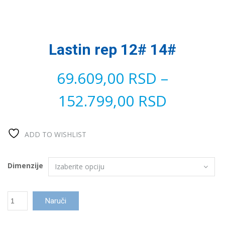
Lastin rep 12# 14#
69.609,00
RSD
–
152.799,00
RSD
ADD TO WISHLIST
Dimenzije
Lastin
Naruči
rep
12#