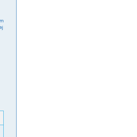
im
aj