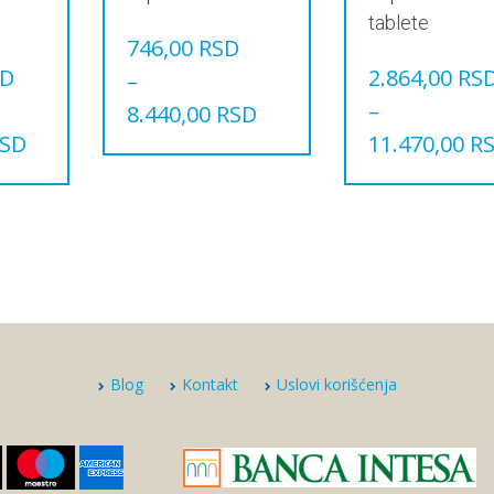
tablete
746,00
RSD
SD
2.864,00
RS
–
–
8.440,00
RSD
SD
11.470,00
R
Овај
производ
Овај
има
производ
више
има
варијанти.
више
Опције
варијанти.
могу
Опције
бити
могу
изабране
бити
на
изабране
страници
на
Blog
Kontakt
Uslovi korišćenja
производа.
страници
производа.