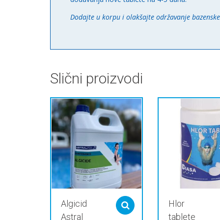
Dodajte u korpu i olakšajte održavanje bazenske 
Slični proizvodi
Algicid
Hlor
Select options
Astral
tablete