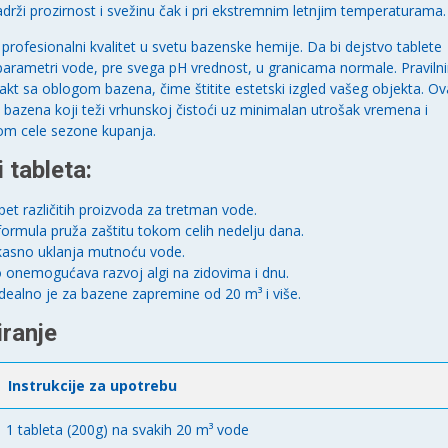
rži prozirnost i svežinu čak i pri ekstremnim letnjim temperaturama.
profesionalni kvalitet u svetu bazenske hemije. Da bi dejstvo tablete
 parametri vode, pre svega pH vrednost, u granicama normale. Praviln
akt sa oblogom bazena, čime štitite estetski izgled vašeg objekta. Ov
 bazena koji teži vrhunskoj čistoći uz minimalan utrošak vremena i
okom cele sezone kupanja.
 tableta:
et različitih proizvoda za tretman vode.
ormula pruža zaštitu tokom celih nedelju dana.
fikasno uklanja mutnoću vode.
o onemogućava razvoj algi na zidovima i dnu.
dealno je za bazene zapremine od 20 m³ i više.
iranje
Instrukcije za upotrebu
1 tableta (200g) na svakih 20 m³ vode