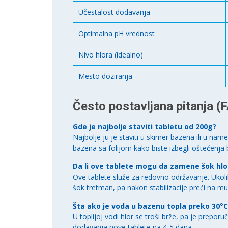
Učestalost dodavanja
Optimalna pH vrednost
Nivo hlora (idealno)
Mesto doziranja
Često postavljana pitanja (
Gde je najbolje staviti tabletu od 200g?
Najbolje ju je staviti u skimer bazena ili u na
bazena sa folijom kako biste izbegli oštećenja 
Da li ove tablete mogu da zamene šok hl
Ove tablete služe za redovno održavanje. Ukoli
šok tretman, pa nakon stabilizacije preći na mul
Šta ako je voda u bazenu topla preko 30°C
U toplijoj vodi hlor se troši brže, pa je preporu
dodavanja nove tablete na 4-5 dana.