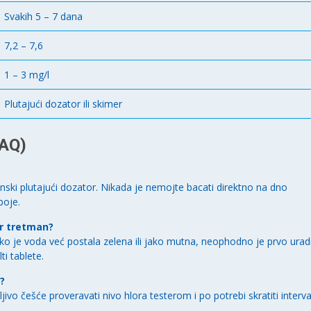
Svakih 5 – 7 dana
7,2 – 7,6
1 – 3 mg/l
Plutajući dozator ili skimer
FAQ)
menski plutajući dozator. Nikada je nemojte bacati direktno na dno
boje.
or tretman?
ko je voda već postala zelena ili jako mutna, neophodno je prvo uradi
ti tablete.
?
čljivo češće proveravati nivo hlora testerom i po potrebi skratiti interva