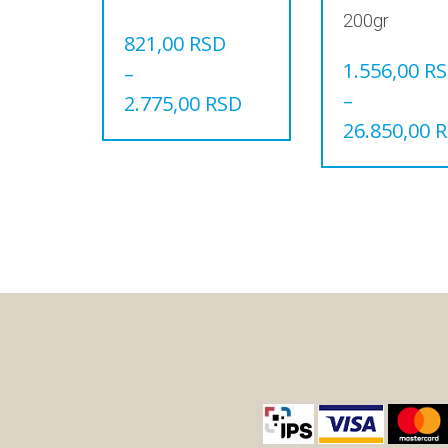
200gr
821,00
RSD
1.556,00
R
–
–
2.775,00
RSD
26.850,00
R
Овај
производ
Овај
има
производ
више
има
варијанти.
више
Опције
варијанти.
могу
Опције
бити
могу
изабране
бити
на
изабране
страници
на
производа.
страници
производа.