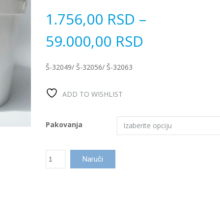
1.756,00
RSD
–
59.000,00
RSD
Š-32049/ Š-32056/ Š-32063
ADD TO WISHLIST
Pakovanja
Diasa
Naruči
Multi
tableta
200g
5/1
количина