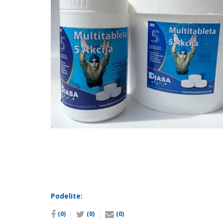
Podelite:
(0)
(0)
(0)