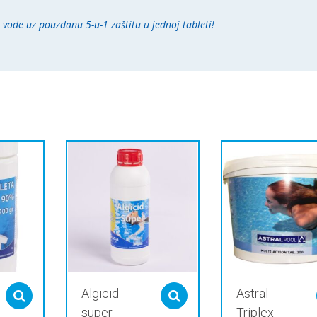
vode uz pouzdanu 5-u-1 zaštitu u jednoj tableti!
Algicid
Astral
Select options
Select options
super
Triplex