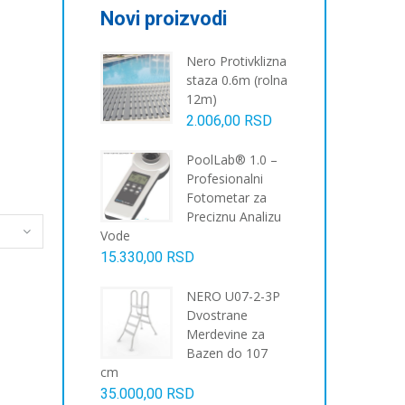
Novi proizvodi
Nero Protivklizna
staza 0.6m (rolna
12m)
2.006,00
RSD
PoolLab® 1.0 –
Profesionalni
Fotometar za
Preciznu Analizu
Vode
15.330,00
RSD
NERO U07-2-3P
Dvostrane
Merdevine za
Bazen do 107
cm
35.000,00
RSD