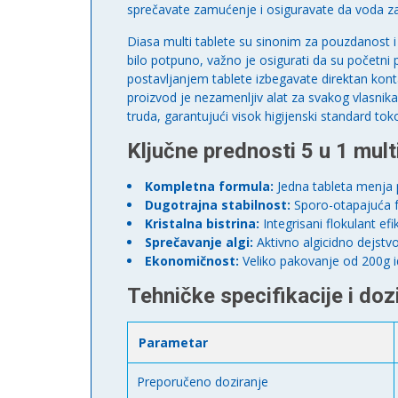
sprečavate zamućenje i osiguravate da voda zad
Diasa multi tablete su sinonim za pouzdanost i 
bilo potpuno, važno je osigurati da su početni
postavljanjem tablete izbegavate direktan kont
proizvod je nezamenljiv alat za svakog vlasnika
truda, garantujući visok higijenski standard t
Ključne prednosti 5 u 1 multi
Kompletna formula:
Jedna tableta menja p
Dugotrajna stabilnost:
Sporo-otapajuća f
Kristalna bistrina:
Integrisani flokulant e
Sprečavanje algi:
Aktivno algicidno dejstv
Ekonomičnost:
Veliko pakovanje od 200g i
Tehničke specifikacije i doz
Parametar
Preporučeno doziranje