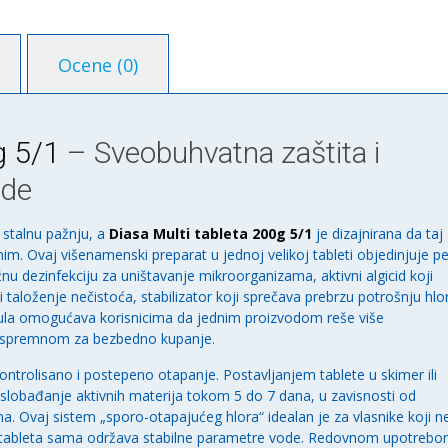
Ocene (0)
g 5/1
– Sveobuhvatna zaštita i
ode
 stalnu pažnju, a
Diasa Multi tableta 200g 5/1
je dizajnirana da taj
m. Ovaj višenamenski preparat u jednoj velikoj tableti objedinjuje pe
ažnu dezinfekciju za uništavanje mikroorganizama, aktivni algicid koji
 i taloženje nečistoća, stabilizator koji sprečava prebrzu potrošnju hlo
rmula omogućava korisnicima da jednim proizvodom reše više
ek spremnom za bezbedno kupanje.
kontrolisano i postepeno otapanje. Postavljanjem tablete u skimer ili
slobađanje aktivnih materija tokom 5 do 7 dana, u zavisnosti od
a. Ovaj sistem „sporo-otapajućeg hlora“ idealan je za vlasnike koji n
r tableta sama održava stabilne parametre vode. Redovnom upotreb