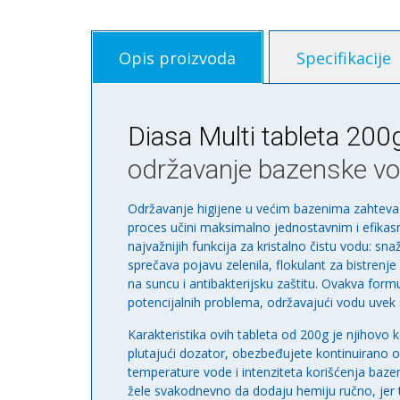
Opis proizvoda
Specifikacije
Diasa Multi tableta 200
održavanje bazenske v
Održavanje higijene u većim bazenima zahteva
proces učini maksimalno jednostavnim i efikasni
najvažnijih funkcija za kristalno čistu vodu: sn
sprečava pojavu zelenila, flokulant za bistrenje
na suncu i antibakterijsku zaštitu. Ovakva fo
potencijalnih problema, održavajući vodu uv
Karakteristika ovih tableta od 200g je njihovo 
plutajući dozator, obezbeđujete kontinuirano o
temperature vode i intenziteta korišćenja bazen
žele svakodnevno da dodaju hemiju ručno, je