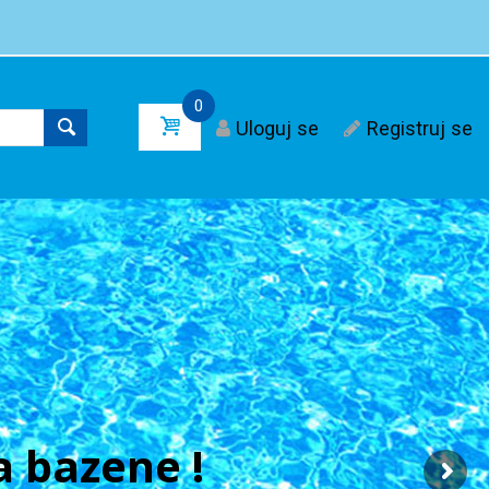
0
Uloguj se
Registruj se
 bazene !