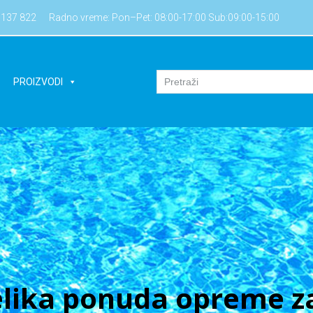
7137 822
Radno vreme: Pon–Pet: 08:00-17:00 Sub:09:00-15:00
PROIZVODI
lika ponuda opreme za