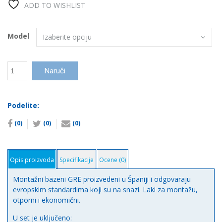
ADD TO WISHLIST
Model
NORDIC
Naruči
OKRUGLI
BAZENI
SET
Podelite:
(K3000NNE)
количина
(0)
(0)
(0)
Opis proizvoda
Specifikacije
Ocene (0)
Montažni bazeni GRE proizvedeni u Španiji i odgovaraju
evropskim standardima koji su na snazi. Laki za montažu,
otporni i ekonomični.
U set je uključeno: