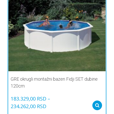
GRE okrugli montažni bazen Fidji SET dubine
120cm
183.329,00
RSD
–
234.262,00
RSD
Sel
Овај