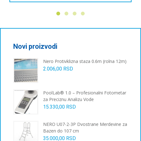
производ
има
више
варијанти.
Опције
могу
бити
Novi proizvodi
изабране
на
Nero Protivklizna staza 0.6m (rolna 12m)
страници
2.006,00
RSD
производа.
PoolLab® 1.0 – Profesionalni Fotometar
za Preciznu Analizu Vode
15.330,00
RSD
NERO U07-2-3P Dvostrane Merdevine za
Bazen do 107 cm
35.000,00
RSD