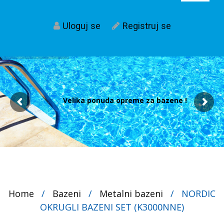
Uloguj se
Registruj se
Velika ponuda opreme za bazene !
Home
/
Bazeni
/
Metalni bazeni
/
NORDIC
OKRUGLI BAZENI SET (K3000NNE)