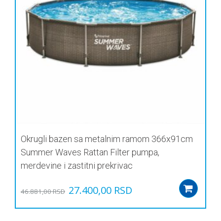
Okrugli bazen sa metalnim ramom 366x91cm
Summer Waves Rattan Filter pumpa,
merdevine i zastitni prekrivac
Оригинална
Тренутна
27.400,00
RSD
Add
46.881,00
RSD
цена
цена
је
је: