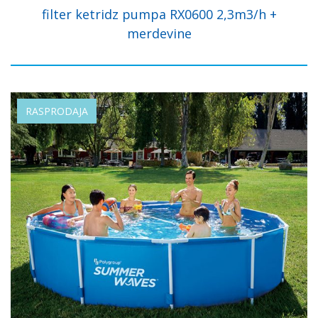
filter ketridz pumpa RX0600 2,3m3/h +
merdevine
RASPRODAJA