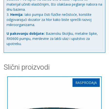
materijal učiniti elastičnijim, što olakšava peglanje nabora na
dnu bazena.
Hemija:
Iako pumpa čisti fizičke nečistoće, koristite
odgovarajući dozator za hlor kako biste sprečili razvoj
mikroorganizama.
U pakovanju dobijate:
Bazensku školjku, metalne šipke,
RX0600 pumpu, merdevine za lakši ulaz i uputstvo za
upotrebu.
Slični proizvodi
RASPRODAJA