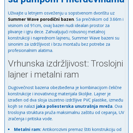
Uživajte u letnjem osveženju u sopstvenom dvorištu uz
Summer Wave porodični bazen
. Sa prečnikom od 3.66m i
visinom od 91cm, ovaj bazen nudi idealan prostor za
plivanje i igru dece. Zahvaljujući robusnoj metalnoj
konstrukciji i naprednom lajneru, Summer Wave bazeni su
sinonim za izdržljivost i brzu montažu bez potrebe za
profesionalnim alatima.
Vrhunska izdržljivost: Troslojni
lajner i metalni ram
Dugovečnost bazena obezbeđena je kombinacijom čelične
konstrukcije i inovativnog materijala školjke. Lajner je
izrađen od dva sloja izuzetno izdržljive PVC plastike, između
kojih se nalazi
jaka poliesterska unutrašnja mreža
. Ova
troslojna struktura pruža maksimalnu zaštitu od cepanja, UV
zračenja i pritiska vode.
Metalni ram:
Antikorozivni premaz štiti konstrukciju od