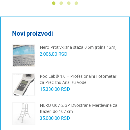
била:
27.400,00 RSD.
46.881,00 RSD.
Novi proizvodi
Nero Protivklizna staza 0.6m (rolna 12m)
2.006,00
RSD
PoolLab® 1.0 – Profesionalni Fotometar
za Preciznu Analizu Vode
15.330,00
RSD
NERO U07-2-3P Dvostrane Merdevine za
Bazen do 107 cm
35.000,00
RSD