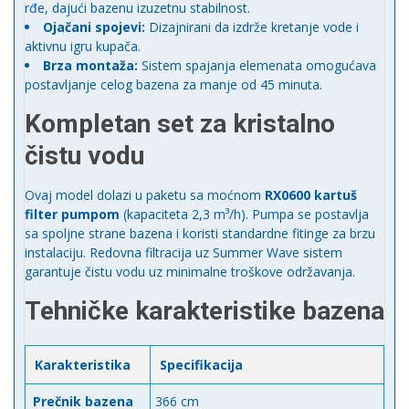
rđe, dajući bazenu izuzetnu stabilnost.
Ojačani spojevi:
Dizajnirani da izdrže kretanje vode i
aktivnu igru kupača.
Brza montaža:
Sistem spajanja elemenata omogućava
postavljanje celog bazena za manje od 45 minuta.
Kompletan set za kristalno
čistu vodu
Ovaj model dolazi u paketu sa moćnom
RX0600 kartuš
filter pumpom
(kapaciteta 2,3 m³/h). Pumpa se postavlja
sa spoljne strane bazena i koristi standardne fitinge za brzu
instalaciju. Redovna filtracija uz Summer Wave sistem
garantuje čistu vodu uz minimalne troškove održavanja.
Tehničke karakteristike bazena
Karakteristika
Specifikacija
Prečnik bazena
366 cm