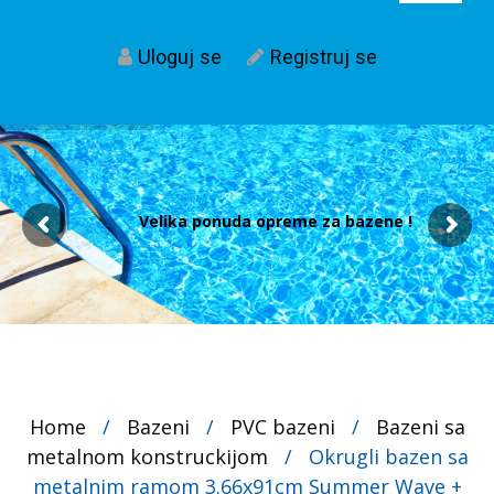
Uloguj se
Registruj se
Velika ponuda opreme za bazene !
Home
/
Bazeni
/
PVC bazeni
/
Bazeni sa
metalnom konstruckijom
/
Okrugli bazen sa
metalnim ramom 3.66x91cm Summer Wave +