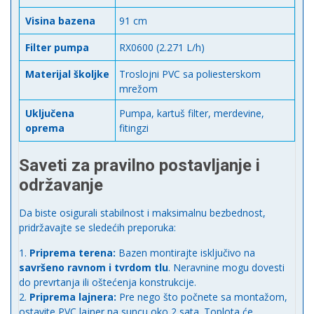
Visina bazena
91 cm
Filter pumpa
RX0600 (2.271 L/h)
Materijal školjke
Troslojni PVC sa poliesterskom
mrežom
Uključena
Pumpa, kartuš filter, merdevine,
oprema
fitingzi
Saveti za pravilno postavljanje i
održavanje
Da biste osigurali stabilnost i maksimalnu bezbednost,
pridržavajte se sledećih preporuka:
Priprema terena:
Bazen montirajte isključivo na
savršeno ravnom i tvrdom tlu
. Neravnine mogu dovesti
do prevrtanja ili oštećenja konstrukcije.
Priprema lajnera:
Pre nego što počnete sa montažom,
ostavite PVC lajner na suncu oko 2 sata. Toplota će