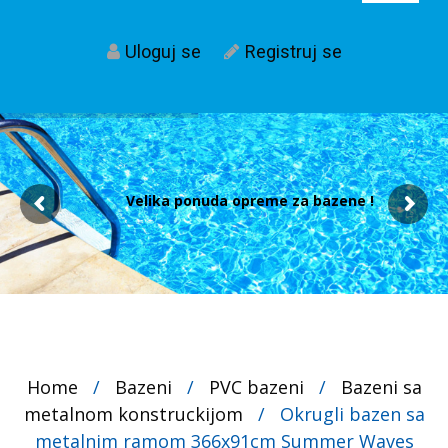
Uloguj se
Registruj se
Velika ponuda opreme za bazene !
Home
/
Bazeni
/
PVC bazeni
/
Bazeni sa
metalnom konstruckijom
/
Okrugli bazen sa
metalnim ramom 366x91cm Summer Waves