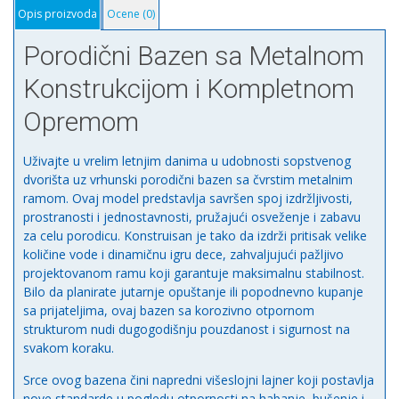
Filter
Opis proizvoda
Ocene (0)
pumpa,
merdevine
Porodični Bazen sa Metalnom
i
Konstrukcijom i Kompletnom
zastitni
prekrivac
Opremom
количина
Uživajte u vrelim letnjim danima u udobnosti sopstvenog
dvorišta uz vrhunski porodični bazen sa čvrstim metalnim
ramom. Ovaj model predstavlja savršen spoj izdržljivosti,
prostranosti i jednostavnosti, pružajući osveženje i zabavu
za celu porodicu. Konstruisan je tako da izdrži pritisak velike
količine vode i dinamičnu igru dece, zahvaljujući pažljivo
projektovanom ramu koji garantuje maksimalnu stabilnost.
Bilo da planirate jutarnje opuštanje ili popodnevno kupanje
sa prijateljima, ovaj bazen sa korozivno otpornom
strukturom nudi dugogodišnju pouzdanost i sigurnost na
svakom koraku.
Srce ovog bazena čini napredni višeslojni lajner koji postavlja
nove standarde u pogledu otpornosti na habanje, bušenje i