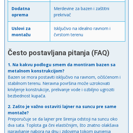
Dodatna
Merdevine za bazen i zaštitni
oprema
prekrivač
Uslovi za
Isključivo na idealno ravnom i
montažu
čvrstom terenu
Često postavljana pitanja (FAQ)
1. Na kakvu podlogu smem da montiram bazen sa
metalnom konstrukcijom?
Bazen se mora postaviti isključivo na ravnom, očišćenom i
stabilnom terenu. Neravna površina može uzrokovati
krivljenje konstrukcije, prelivanje vode i ozbiljno ugroziti
bezbednost kupača.
2. Zašto je važno ostaviti lajner na suncu pre same
montaže?
Preporučuje se da lajner pre širenja odstoji na suncu oko
dva sata. Toplota ga čini elastičnijim, što znatno olakšava
ispravljanje nabora na dnu i zidovima tokom punjenja