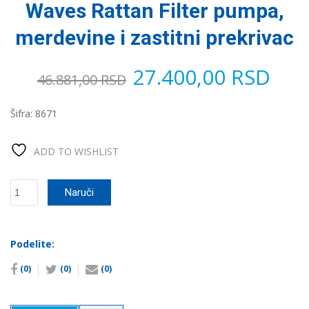
Waves Rattan Filter pumpa,
merdevine i zastitni prekrivac
Оригинална
Тре
27.400,00
RSD
46.881,00
RSD
цена
цен
Šifra:
8671
је
је:
ADD TO WISHLIST
била:
27.
Okrugli
Naruči
46.881,00 RSD.
bazen
sa
metalnim
ramom
Podelite:
366x91cm
(0)
(0)
(0)
Summer
Waves
Rattan