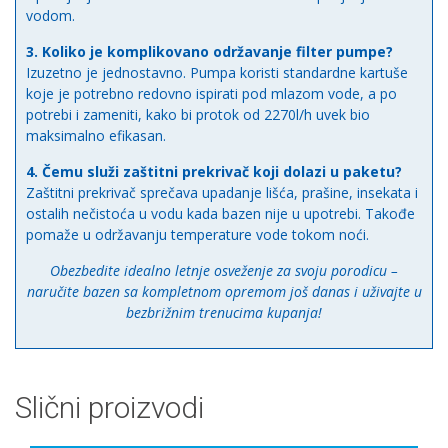
vodom.
3. Koliko je komplikovano održavanje filter pumpe?
Izuzetno je jednostavno. Pumpa koristi standardne kartuše
koje je potrebno redovno ispirati pod mlazom vode, a po
potrebi i zameniti, kako bi protok od 2270l/h uvek bio
maksimalno efikasan.
4. Čemu služi zaštitni prekrivač koji dolazi u paketu?
Zaštitni prekrivač sprečava upadanje lišća, prašine, insekata i
ostalih nečistoća u vodu kada bazen nije u upotrebi. Takođe
pomaže u održavanju temperature vode tokom noći.
Obezbedite idealno letnje osveženje za svoju porodicu –
naručite bazen sa kompletnom opremom još danas i uživajte u
bezbrižnim trenucima kupanja!
Slični proizvodi