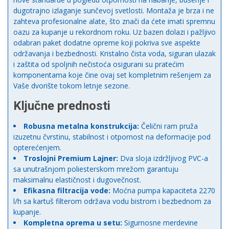
dugotrajno izlaganje sunčevoj svetlosti. Montaža je brza i ne
zahteva profesionalne alate, što znači da ćete imati spremnu
oazu za kupanje u rekordnom roku. Uz bazen dolazi i pažljivo
odabran paket dodatne opreme koji pokriva sve aspekte
održavanja i bezbednosti. Kristalno čista voda, siguran ulazak
i zaštita od spoljnih nečistoća osigurani su pratećim
komponentama koje čine ovaj set kompletnim rešenjem za
Vaše dvorište tokom letnje sezone.
Ključne prednosti
Robusna metalna konstrukcija:
Čelični ram pruža
izuzetnu čvrstinu, stabilnost i otpornost na deformacije pod
opterećenjem.
Troslojni Premium Lajner:
Dva sloja izdržljivog PVC-a
sa unutrašnjom poliesterskom mrežom garantuju
maksimalnu elastičnost i dugovečnost.
Efikasna filtracija vode:
Moćna pumpa kapaciteta 2270
l/h sa kartuš filterom održava vodu bistrom i bezbednom za
kupanje.
Kompletna oprema u setu:
Sigurnosne merdevine