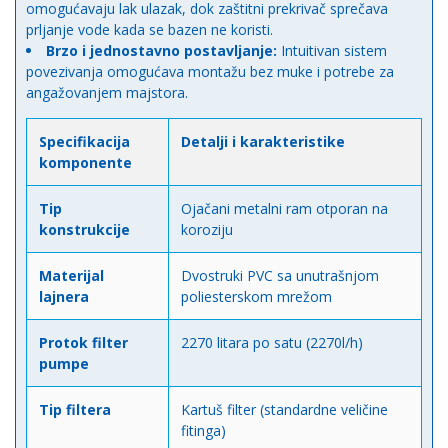
omogućavaju lak ulazak, dok zaštitni prekrivač sprečava
prljanje vode kada se bazen ne koristi.
Brzo i jednostavno postavljanje:
Intuitivan sistem
povezivanja omogućava montažu bez muke i potrebe za
angažovanjem majstora.
Specifikacija
Detalji i karakteristike
komponente
Tip
Ojačani metalni ram otporan na
konstrukcije
koroziju
Materijal
Dvostruki PVC sa unutrašnjom
lajnera
poliesterskom mrežom
Protok filter
2270 litara po satu (2270l/h)
pumpe
Tip filtera
Kartuš filter (standardne veličine
fitinga)