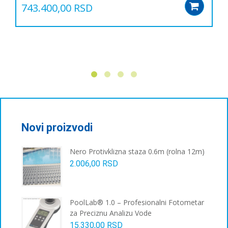
743.400,00
RSD
Add
Novi proizvodi
Nero Protivklizna staza 0.6m (rolna 12m)
2.006,00
RSD
PoolLab® 1.0 – Profesionalni Fotometar
za Preciznu Analizu Vode
15.330,00
RSD