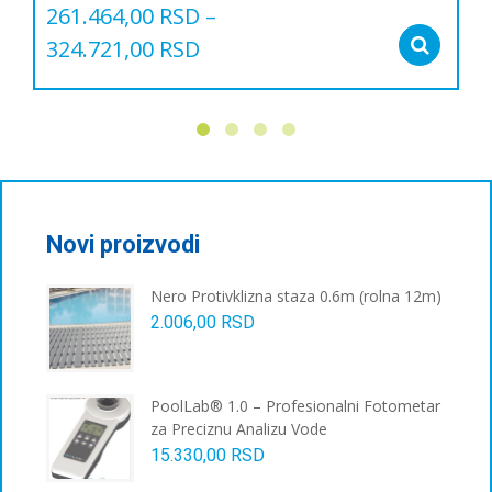
261.464,00
RSD
–
324.721,00
RSD
Sel
Овај
производ
има
више
варијанти.
Опције
могу
бити
Novi proizvodi
изабране
на
Nero Protivklizna staza 0.6m (rolna 12m)
страници
2.006,00
RSD
производа.
PoolLab® 1.0 – Profesionalni Fotometar
za Preciznu Analizu Vode
15.330,00
RSD