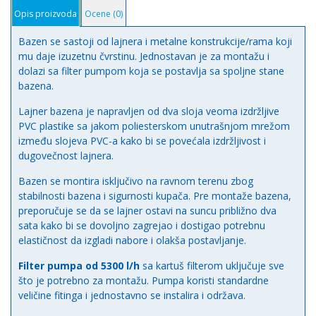
Opis proizvoda
Ocene (0)
Bazen se sastoji od lajnera i metalne konstrukcije/rama koji
mu daje izuzetnu čvrstinu. Jednostavan je za montažu i
dolazi sa filter pumpom koja se postavlja sa spoljne stane
bazena.
Lajner bazena je napravljen od dva sloja veoma izdržljive
PVC plastike sa jakom poliesterskom unutrašnjom mrežom
između slojeva PVC-a kako bi se povećala izdržljivost i
dugovečnost lajnera.
Bazen se montira isključivo na ravnom terenu zbog
stabilnosti bazena i sigurnosti kupača. Pre montaže bazena,
preporučuje se da se lajner ostavi na suncu približno dva
sata kako bi se dovoljno zagrejao i dostigao potrebnu
elastičnost da izgladi nabore i olakša postavljanje.
Filter pumpa od 5300 l/h
sa kartuš filterom uključuje sve
što je potrebno za montažu. Pumpa koristi standardne
veličine fitinga i jednostavno se instalira i održava.