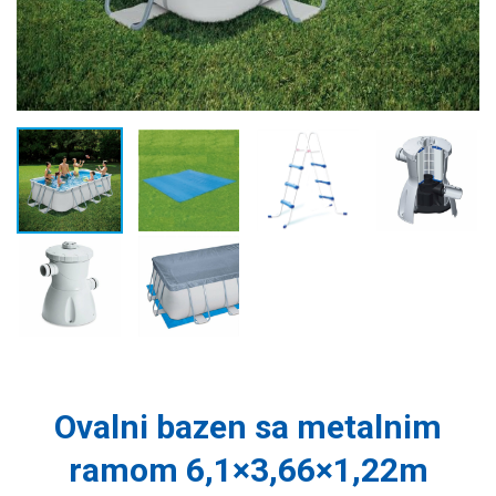
Ovalni bazen sa metalnim
ramom 6,1×3,66×1,22m