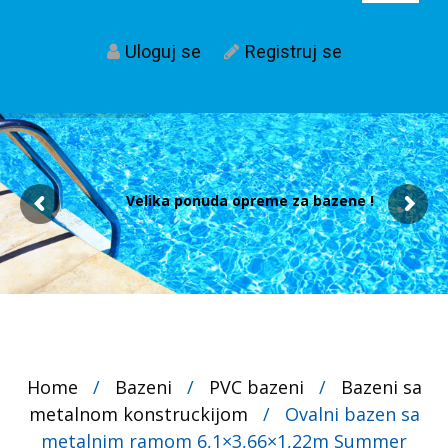
Uloguj se
Registruj se
Velika ponuda opreme za bazene !
Home
/
Bazeni
/
PVC bazeni
/
Bazeni sa
metalnom konstruckijom
/
Ovalni bazen sa
metalnim ramom 6,1×3,66×1,22m Summer