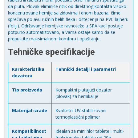
da pluta. Plovak eliminiše rizik od direktnog kontakta visoko-
koncentrovane hemije sa zidovima i dnom bazena, čime
sprečava pojavu ružnih belih fleka i oštećenja na PVC lajneru
(foliji). Održavanje hemijske ravnoteže u SPA kadi postaje
potpuno automatizovano, a Vama ostaje samo da se
prepustite maksimalnom komforu i opuštanju.
Tehničke specifikacije
Karakteristika
Tehnički detalji i parametri
dozatora
Tip proizvoda
Kompaktni plutajući dozator
(plovak) za hemikalije
Materijal izrade
Kvalitetni UV-stabilizovani
termoplastični polimer
Kompatibilnost
Idealan za mini hlor tablete i multi-
sa tabletama
funkcionalne tablete od 20g