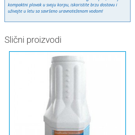
kompaktni plovak u svoju korpu, iskoristite brzu dostavu i
uživajte u letu sa savršeno uravnoteženom vodom!
Slični proizvodi