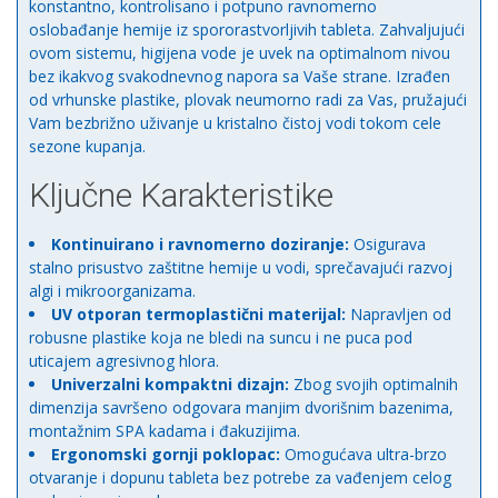
konstantno, kontrolisano i potpuno ravnomerno
oslobađanje hemije iz spororastvorljivih tableta. Zahvaljujući
ovom sistemu, higijena vode je uvek na optimalnom nivou
bez ikakvog svakodnevnog napora sa Vaše strane. Izrađen
od vrhunske plastike, plovak neumorno radi za Vas, pružajući
Vam bezbrižno uživanje u kristalno čistoj vodi tokom cele
sezone kupanja.
Ključne Karakteristike
Kontinuirano i ravnomerno doziranje:
Osigurava
stalno prisustvo zaštitne hemije u vodi, sprečavajući razvoj
algi i mikroorganizama.
UV otporan termoplastični materijal:
Napravljen od
robusne plastike koja ne bledi na suncu i ne puca pod
uticajem agresivnog hlora.
Univerzalni kompaktni dizajn:
Zbog svojih optimalnih
dimenzija savršeno odgovara manjim dvorišnim bazenima,
montažnim SPA kadama i đakuzijima.
Ergonomski gornji poklopac:
Omogućava ultra-brzo
otvaranje i dopunu tableta bez potrebe za vađenjem celog