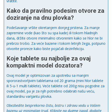
vratite.
Kako da pravilno podesim otvore za
doziranje na dnu plovka?
Podešavanje vršite okretanjem donjeg prstena. Za manje
zapremine vode (kao što su spa kade) ili tokom hladnijih
dana, držite otvore minimalno otvorenim kako se hlor ne bi
prebrzo trošio. Za veće bazene i tokom letnjih žega, potpuno
otvorite proreze kako biste pojačali dezinfekciju.
Koje tablete su najbolje za ovaj
kompaktni model dozatora?
Ovaj model je optimizovan za upotrebu sa manjim
spororastvorljivim tabletama od 20 grama (mini hlor tablete
ili 5-u-1 multi tablete). Veće tablete od 200g nisu pogodne za
ovaj model, pa je za njih potrebno odabrati našu veću,
standardnu varijantu plovka.
Obezbedite besprekorno čistu, bistru i zdravu vodu u Vašem
bazenu uz minimalan trud. Kliknite na dugme ispod, dodajte