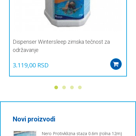
Dispenser Wintersleep zimska tečnost za
održavanje
3.119,00
RSD
Add
Novi proizvodi
Nero Protivklizna staza 0.6m (rolna 12m)