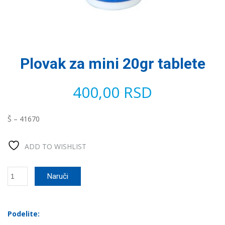
Plovak za mini 20gr tablete
400,00
RSD
Š – 41670
ADD TO WISHLIST
Plovak
Naruči
za
mini
20gr
tablete
Podelite:
количина