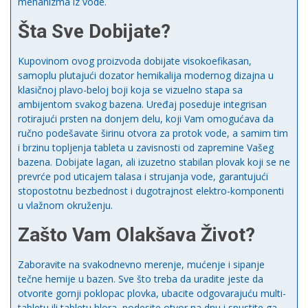
mehanizma iz vode.
Šta Sve Dobijate?
Kupovinom ovog proizvoda dobijate visokoefikasan,
samoplu plutajući dozator hemikalija modernog dizajna u
klasičnoj plavo-beloj boji koja se vizuelno stapa sa
ambijentom svakog bazena. Uređaj poseduje integrisan
rotirajući prsten na donjem delu, koji Vam omogućava da
ručno podešavate širinu otvora za protok vode, a samim tim
i brzinu topljenja tableta u zavisnosti od zapremine Vašeg
bazena. Dobijate lagan, ali izuzetno stabilan plovak koji se ne
prevrće pod uticajem talasa i strujanja vode, garantujući
stopostotnu bezbednost i dugotrajnost elektro-komponenti
u vlažnom okruženju.
Zašto Vam Olakšava Život?
Zaboravite na svakodnevno merenje, mućenje i sipanje
tečne hemije u bazen. Sve što treba da uradite jeste da
otvorite gornji poklopac plovka, ubacite odgovarajuću multi-
tabletu ili tabletu hlora, podesite otvor na dnu i spustite ga