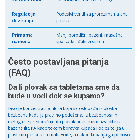
Regulacija
Podesivi ventil sa prorezima na dnu
doziranja
plovka
Primarna
Manji porodični bazeni, masažne
namena
spa kade i đakuzi sistemi
Često postavljana pitanja
(FAQ)
Da li plovak sa tabletama sme da
bude u vodi dok se kupamo?
Iako je koncentracija hlora koja se oslobađa iz plovka
bezbedna kada je pravilno podešena, iz bezbednosnih
razloga se preporučuje da plovak privremeno izvadite iz
bazena ili SPA kade tokom boravka kupača i odložite ga u
plastičnu posudu sa malo vode, a nakon kupanja ga ponovo