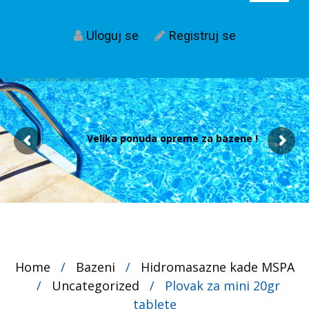
Uloguj se
Registruj se
Velika ponuda opreme za bazene !
Home
/
Bazeni
/
Hidromasazne kade MSPA
/
Uncategorized
/
Plovak za mini 20gr
tablete