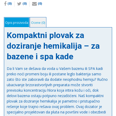
(0)
(0)
(0)
Opis proizvoda
Ocene (0)
Kompaktni plovak za
doziranje hemikalija – za
bazene i spa kade
Da li Vam se dešava da voda u Vašem bazenu ili SPA kadi
preko noći promeni boju ili postane leglo bakterija samo
zato što ste zaboravili da dodate neophodnu hemiju? Ručno
ubacivanje brzorastvorljivih preparata može stvoriti
previsoku koncentraciju hlora koja iritira kožu i oči, dok
delovi bazena ostaju potpuno nezaštićeni. Naš kompaktni
plovak za doziranje hemikalija je pametno i pristupačno
rešenje koje trajno rešava ovaj problem. Ovaj dozator je
specijalno projektovan da pluta na površini vode i obezbedi