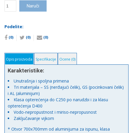
Poklopac
Naruči
šahte
AL
количина
Podelite:
(0)
(0)
(0)
Opis proizvoda
Specifikacije
Ocene (0)
Karakteristike:
Unutrašnja i spoljna primena
Tri materijala – SS (nerđajući čelik), GS (pocinkovani čelik)
i AL (aluminijum)
Klasa opterećenja do C250 po narudzbi i za klasu
opterećenja D400
Vodo-nepropustnost i miriso-nepropusnost
Zaključavanje vijkom
* Otvor 700x700mm od aluminijuma za ispunu, klasa