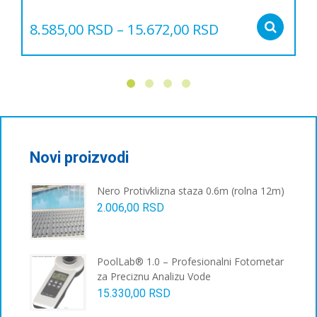
8.585,00
RSD
–
15.672,00
RSD
Sel
Овај
производ
има
више
варијанти.
Опције
могу
бити
Novi proizvodi
изабране
на
Nero Protivklizna staza 0.6m (rolna 12m)
страници
2.006,00
RSD
производа.
PoolLab® 1.0 – Profesionalni Fotometar
za Preciznu Analizu Vode
15.330,00
RSD