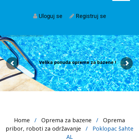
Uloguj se
Registruj se
Velika ponuda opreme za bazene !
Home
/
Oprema za bazene
/
Oprema
pribor, roboti za održavanje
/
Poklopac šahte
AL