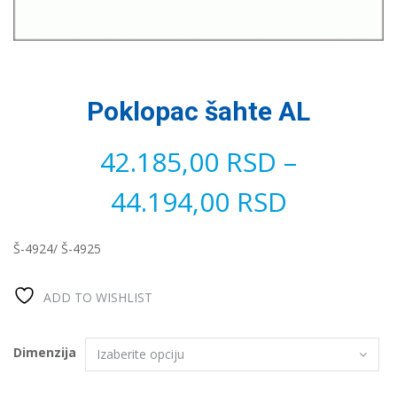
Poklopac šahte AL
42.185,00
RSD
–
44.194,00
RSD
Š-4924/ Š-4925
ADD TO WISHLIST
Dimenzija