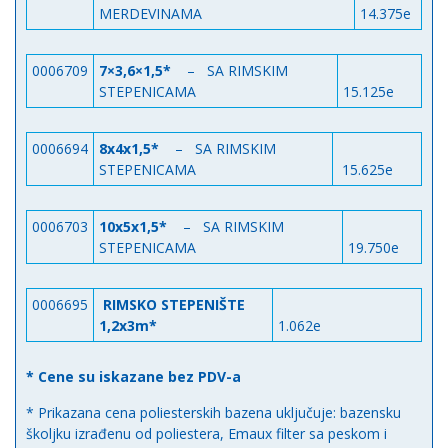
MERDEVINAMA
14.375e
0006709
7×3,6×1,5*
– SA RIMSKIM
STEPENICAMA
15.125e
0006694
8x4x1,5*
– SA RIMSKIM
STEPENICAMA
15.625e
0006703
10x5x1,5*
– SA RIMSKIM
STEPENICAMA
19.750e
0006695
RIMSKO STEPENIŠTE
1,2x3m*
1.062e
* Cene su iskazane bez PDV-a
* Prikazana cena poliesterskih bazena uključuje: bazensku
školjku izrađenu od poliestera, Emaux filter sa peskom i