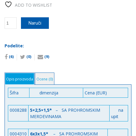
ADD TO WISHLIST
Poliesterski
Naruči
bazeni
количина
Podelite:
(6)
(0)
(9)
Opis proizvoda
Ocene (0)
Šifra
dimenzija
Cena (EUR)
0008288
5×2,5×1,5*
– SA PROHROMSKIM
na
MERDEVINAMA
upit
0004310
6x3x1,5*
– SA PROHROMSKIM