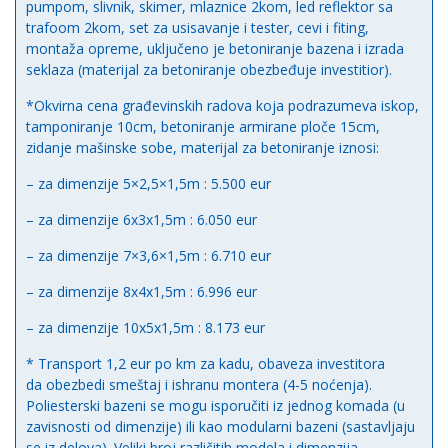
pumpom, slivnik, skimer, mlaznice 2kom, led reflektor sa
trafoom 2kom, set za usisavanje i tester, cevi i fiting,
montaža opreme, uključeno je betoniranje bazena i izrada
seklaza (materijal za betoniranje obezbeđuje investitior).
*Okvirna cena građevinskih radova koja podrazumeva iskop,
tamponiranje 10cm, betoniranje armirane ploče 15cm,
zidanje mašinske sobe, materijal za betoniranje iznosi:
– za dimenzije 5×2,5×1,5m : 5.500 eur
– za dimenzije 6x3x1,5m : 6.050 eur
– za dimenzije 7×3,6×1,5m : 6.710 eur
– za dimenzije 8x4x1,5m : 6.996 eur
– za dimenzije 10x5x1,5m : 8.173 eur
* Transport 1,2 eur po km za kadu, obaveza investitora
da obezbedi smeštaj i ishranu montera (4-5 noćenja).
Poliesterski bazeni se mogu isporučiti iz jednog komada (u
zavisnosti od dimenzije) ili kao modularni bazeni (sastavljaju
se iz delova). Veliki broj različitih modela i dimenzija