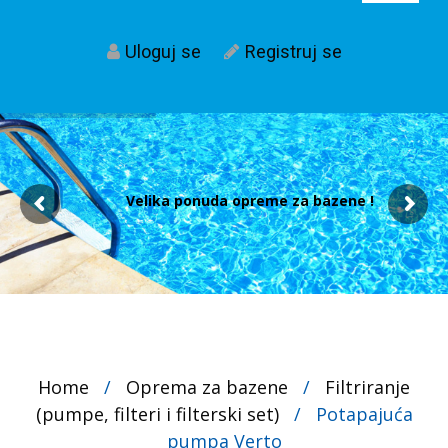
Uloguj se
Registruj se
Velika ponuda opreme za bazene !
Home
/
Oprema za bazene
/
Filtriranje
(pumpe, filteri i filterski set)
/
Potapajuća
pumpa Verto