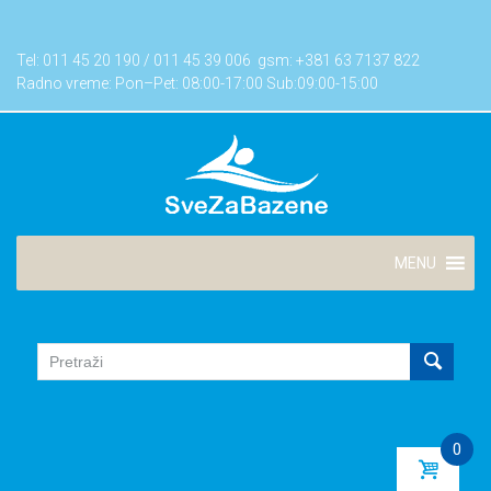
Skip
to
Tel:
011 45 20 190
/
011 45 39 006
gsm:
+381 63 7137 822
content
Radno vreme: Pon–Pet: 08:00-17:00 Sub:09:00-15:00
MENU
0