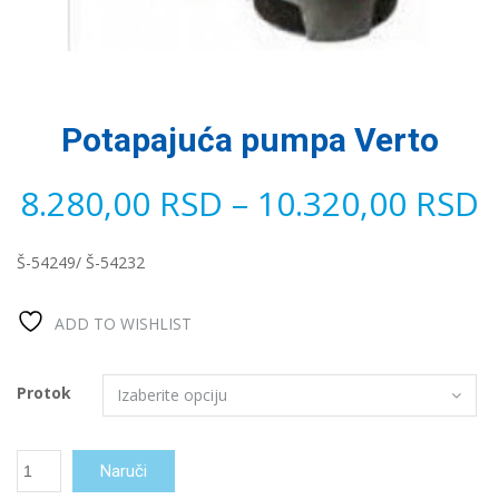
Potapajuća pumpa Verto
8.280,00
RSD
–
10.320,00
RSD
Š-54249/ Š-54232
ADD TO WISHLIST
Protok
Potapajuća
Naruči
pumpa