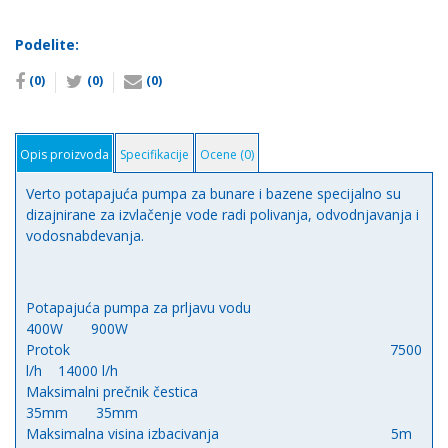
Verto
количина
Podelite:
(0)
(0)
(0)
Opis proizvoda
Specifikacije
Ocene (0)
Verto potapajuća pumpa za bunare i bazene specijalno su
dizajnirane za izvlačenje vode radi polivanja, odvodnjavanja i
vodosnabdevanja.
Potapajuća pumpa za prljavu vodu
400W 900W
Protok 7500
l/h 14000 l/h
Maksimalni prečnik čestica
35mm 35mm
Maksimalna visina izbacivanja 5m