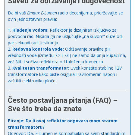
Saveti za održavanje i dugovečnost
Da bi vaš
Emaux E-Lumen
radio decenijama, pridržavajte se
ovih jednostavnih pravila:
Hlađenje vodom:
Reflektor je dizajniran isključivo za
podvodni rad. Nikada ga ne uključujte „na suvom“ duže od
par sekundi radi testiranja.
Redovna kontrola vode:
Održavanje pravilne pH
vrednosti vode (između 7.2 i 7.6) ne samo da prija kupačima,
već štiti i sočiva reflektora od taloženja kamenca.
Kvalitetan transformator:
Uvek koristite stabilne 12V
transformatore kako biste osigurali ravnomeran napon i
zaštitili elektroniku ploče.
Često postavljana pitanja (FAQ) –
Sve što treba da znate
Pitanje: Da li ovaj reflektor odgovara mom starom
transformatoru?
Odgovor: Da, E-Lumen je kompatibilan sa svim standardnim