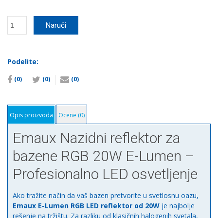
Emaux
Naruči
Nazidni
reflektor
za
bazene
Podelite:
RGB
(0)
(0)
(0)
20W
E-
Lumen
количина
Opis proizvoda
Ocene (0)
Emaux Nazidni reflektor za
bazene RGB 20W E-Lumen –
Profesionalno LED osvetljenje
Ako tražite način da vaš bazen pretvorite u svetlosnu oazu,
Emaux E-Lumen RGB LED reflektor od 20W
je najbolje
rešenje na tržištu. Za razliku od klasičnih halogenih svetala,