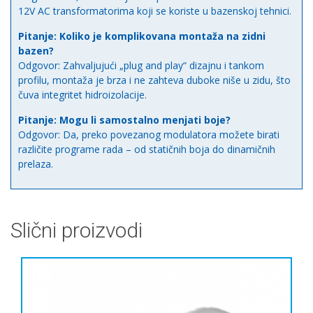
12V AC transformatorima koji se koriste u bazenskoj tehnici.
Pitanje: Koliko je komplikovana montaža na zidni
bazen?
Odgovor: Zahvaljujući „plug and play“ dizajnu i tankom
profilu, montaža je brza i ne zahteva duboke niše u zidu, što
čuva integritet hidroizolacije.
Pitanje: Mogu li samostalno menjati boje?
Odgovor: Da, preko povezanog modulatora možete birati
različite programe rada – od statičnih boja do dinamičnih
prelaza.
Slični proizvodi