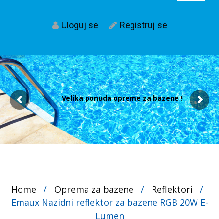
Uloguj se
Registruj se
Velika ponuda opreme za bazene !
Home
/
Oprema za bazene
/
Reflektori
/
Emaux Nazidni reflektor za bazene RGB 20W E-
Lumen