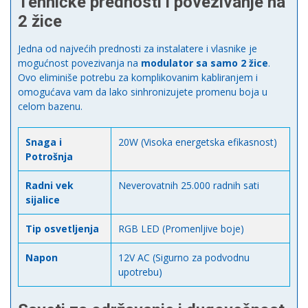
Tehničke prednosti i povezivanje na
2 žice
Jedna od najvećih prednosti za instalatere i vlasnike je
mogućnost povezivanja na
modulator sa samo 2 žice
.
Ovo eliminiše potrebu za komplikovanim kabliranjem i
omogućava vam da lako sinhronizujete promenu boja u
celom bazenu.
Snaga i
20W (Visoka energetska efikasnost)
Potrošnja
Radni vek
Neverovatnih 25.000 radnih sati
sijalice
Tip osvetljenja
RGB LED (Promenljive boje)
Napon
12V AC (Sigurno za podvodnu
upotrebu)