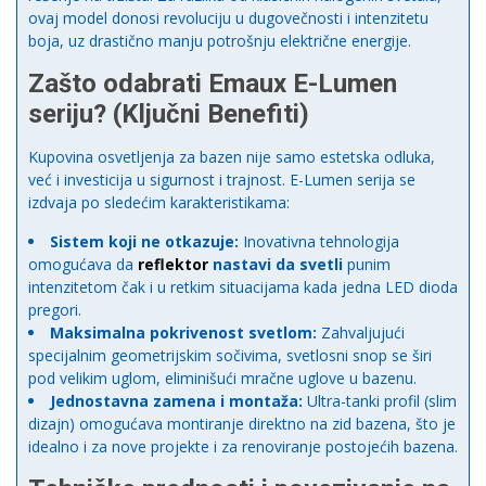
ovaj model donosi revoluciju u dugovečnosti i intenzitetu
boja, uz drastično manju potrošnju električne energije.
Zašto odabrati Emaux E-Lumen
seriju? (Ključni Benefiti)
Kupovina osvetljenja za bazen nije samo estetska odluka,
već i investicija u sigurnost i trajnost. E-Lumen serija se
izdvaja po sledećim karakteristikama:
Sistem koji ne otkazuje:
Inovativna tehnologija
omogućava da
reflektor
nastavi da svetli
punim
intenzitetom čak i u retkim situacijama kada jedna LED dioda
pregori.
Maksimalna pokrivenost svetlom:
Zahvaljujući
specijalnim geometrijskim sočivima, svetlosni snop se širi
pod velikim uglom, eliminišući mračne uglove u bazenu.
Jednostavna zamena i montaža:
Ultra-tanki profil (slim
dizajn) omogućava montiranje direktno na zid bazena, što je
idealno i za nove projekte i za renoviranje postojećih bazena.