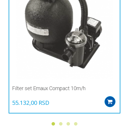
Filter set Emaux Compact 10m/h
55.132,00
RSD
Add