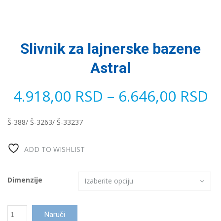
Slivnik za lajnerske bazene
Astral
4.918,00
RSD
–
6.646,00
RSD
Š-388/ Š-3263/ Š-33237
ADD TO WISHLIST
Dimenzije
Slivnik
Naruči
za