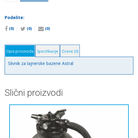
lajnerske
bazene
Podelite:
Astral
количина
(0)
(0)
(0)
Opis proizvoda
Specifikacije
Ocene (0)
Slivnik za lajnerske bazene Astral
Slični proizvodi