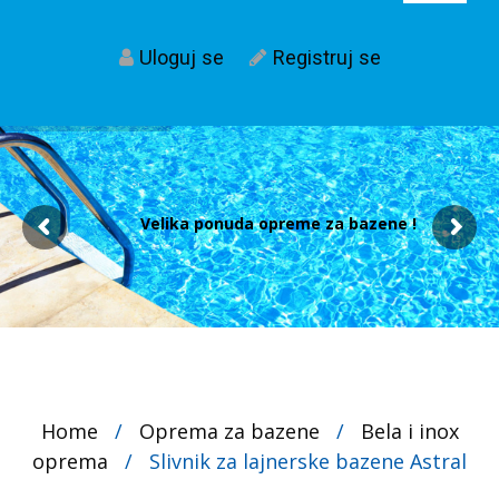
Uloguj se
Registruj se
Velika ponuda opreme za bazene !
Home
/
Oprema za bazene
/
Bela i inox
oprema
/
Slivnik za lajnerske bazene Astral