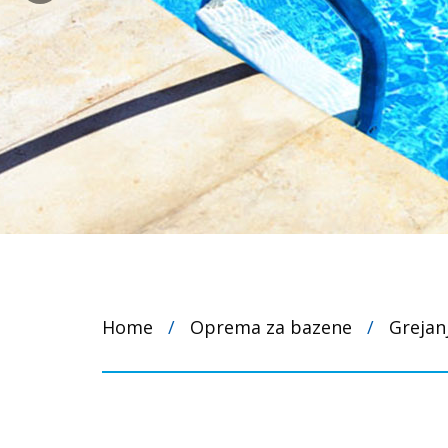
Home
/
Oprema za bazene
/
Grejan