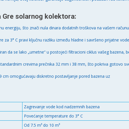
a Gre solarnog kolektora:
nu energiju, što znači nula dinara dodatnih troškova na vašem računu
 za 3° C pravi ključnu razliku između hladne i savršeno prijatne vod
iran da se lako „umetne“ u postojeći filtracioni ciklus vašeg bazena, b
standardnim crevima prečnika 32 mm i 38 mm, što pokriva gotovo sv
 cm omogućavaju diskretno postavljanje pored bazena uz
Zagrevanje vode kod nadzemnih bazena
Povećanje temperature do 3° C
Od 7.5 m³ do 10 m³