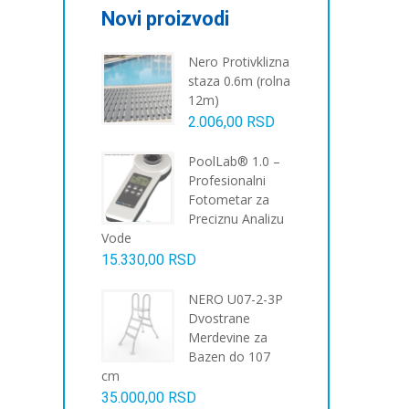
Novi proizvodi
Nero Protivklizna
staza 0.6m (rolna
12m)
2.006,00
RSD
PoolLab® 1.0 –
Profesionalni
Fotometar za
Preciznu Analizu
Vode
15.330,00
RSD
NERO U07-2-3P
Dvostrane
Merdevine za
Bazen do 107
cm
35.000,00
RSD