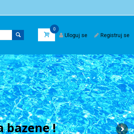
0
Uloguj se
Registruj se
 bazene !