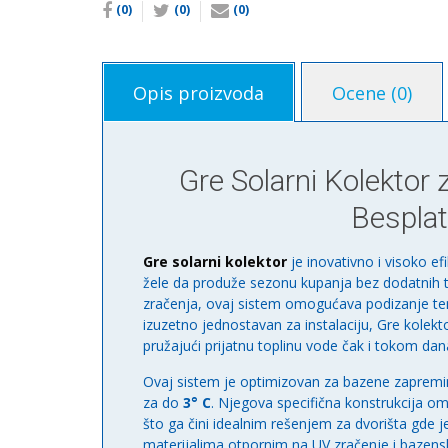
(0)
(0)
(0)
Opis proizvoda
Ocene (0)
Gre Solarni Kolektor
Bespla
Gre solarni kolektor
je inovativno i visoko ef
žele da produže sezonu kupanja bez dodatnih tr
zračenja, ovaj sistem omogućava podizanje tem
izuzetno jednostavan za instalaciju, Gre kole
pružajući prijatnu toplinu vode čak i tokom d
Ovaj sistem je optimizovan za bazene zaprem
za do
3° C
. Njegova specifična konstrukcija 
što ga čini idealnim rešenjem za dvorišta gde je
materijalima otpornim na UV zračenje i bazens