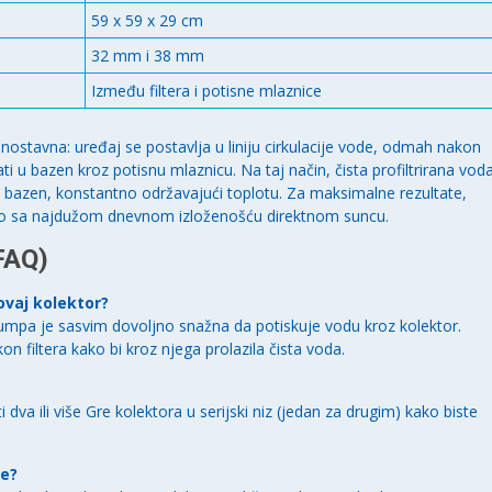
59 x 59 x 29 cm
32 mm i 38 mm
Između filtera i potisne mlaznice
dnostavna: uređaj se postavlja u liniju cirkulacije vode, odmah nakon
ti u bazen kroz potisnu mlaznicu. Na taj način, čista profiltrirana vod
 u bazen, konstantno održavajući toplotu. Za maksimalne rezultate,
sto sa najdužom dnevnom izloženošću direktnom suncu.
FAQ)
ovaj kolektor?
 pumpa je sasvim dovoljno snažna da potiskuje vodu kroz kolektor.
 filtera kako bi kroz njega prolazila čista voda.
a ili više Gre kolektora u serijski niz (jedan za drugim) kako biste
je?