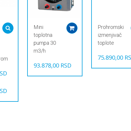
Mini
Prohromski
Select options
Add to cart
toplotna
izmenjivač
pumpa 30
toplote
m3/h
75.890,00
R
hrom
93.878,00
RSD
SD
SD