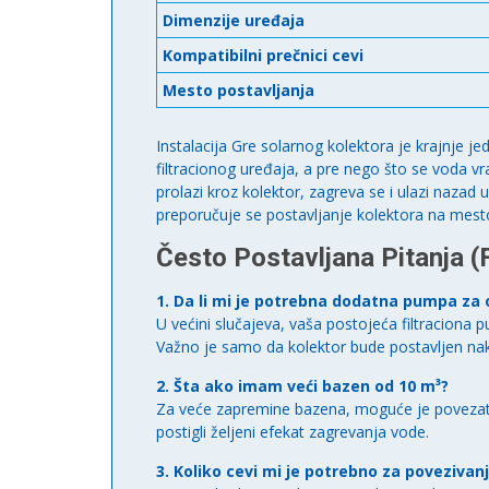
Dimenzije uređaja
Kompatibilni prečnici cevi
Mesto postavljanja
Instalacija Gre solarnog kolektora je krajnje je
filtracionog uređaja, a pre nego što se voda vra
prolazi kroz kolektor, zagreva se i ulazi nazad
preporučuje se postavljanje kolektora na me
Često Postavljana Pitanja (
1. Da li mi je potrebna dodatna pumpa za 
U većini slučajeva, vaša postojeća filtraciona
Važno je samo da kolektor bude postavljen nakon
2. Šta ako imam veći bazen od 10 m³?
Za veće zapremine bazena, moguće je povezati dv
postigli željeni efekat zagrevanja vode.
3. Koliko cevi mi je potrebno za povezivan