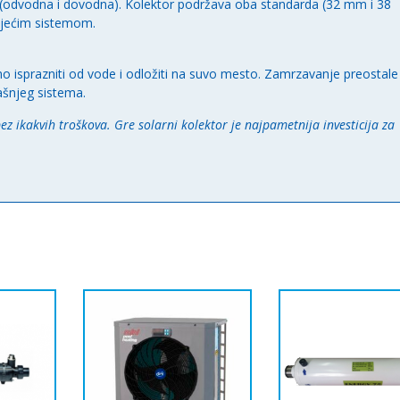
i (odvodna i dovodna). Kolektor podržava oba standarda (32 mm i 38
ojećim sistemom.
o isprazniti od vode i odložiti na suvo mesto. Zamrzavanje preostale
šnjeg sistema.
 bez ikakvih troškova. Gre solarni kolektor je najpametnija investicija za