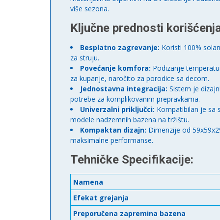
više sezona.
Ključne prednosti korišćenj
Besplatno zagrevanje:
Koristi 100% solar
za struju.
Povećanje komfora:
Podizanje temperature
za kupanje, naročito za porodice sa decom.
Jednostavna integracija:
Sistem je dizajn
potrebe za komplikovanim prepravkama.
Univerzalni priključci:
Kompatibilan je sa 
modele nadzemnih bazena na tržištu.
Kompaktan dizajn:
Dimenzije od 59x59x29
maksimalne performanse.
Tehničke Specifikacije:
Namena
Efekat grejanja
Preporučena zapremina bazena