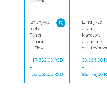
Izmenjivač
Izmenjivač
Select options
toplote
cevni
Pahlen
Maxdapra
Titanium
plastic line
Hi Flow
plastika/pro
117.332,00
RSD
39.036,00
R
–
–
153.065,00
RSD
95.179,00
R
Овај
Овај
производ
производ
има
има
више
више
варијанти.
варијанти.
Опције
Опције