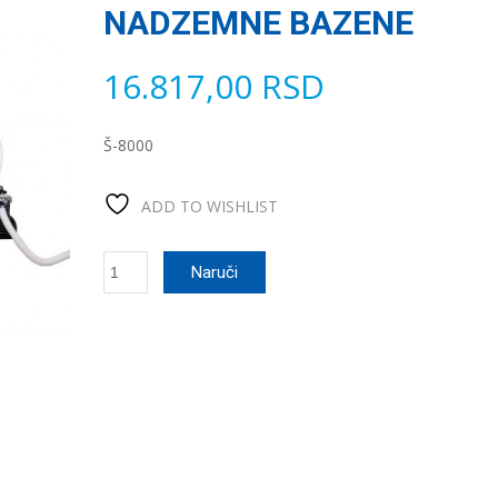
NADZEMNE BAZENE
16.817,00
RSD
Š-8000
ADD TO WISHLIST
GRE
Naruči
SOLARNI
KOLEKTOR
ZA
NADZEMNE
BAZENE
количина