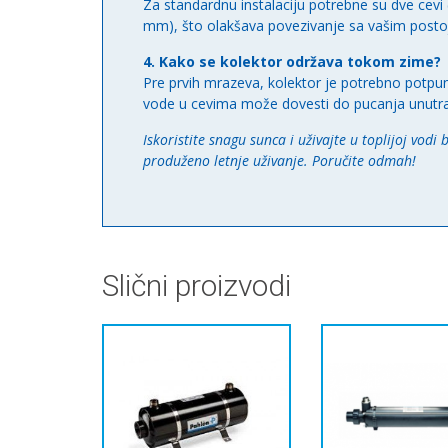
Za standardnu instalaciju potrebne su dve cev
mm), što olakšava povezivanje sa vašim post
4. Kako se kolektor održava tokom zime?
Pre prvih mrazeva, kolektor je potrebno potpun
vode u cevima može dovesti do pucanja unutra
Iskoristite snagu sunca i uživajte u toplijoj vodi
produženo letnje uživanje. Poručite odmah!
Slični proizvodi