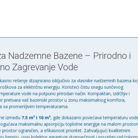
 za Nadzemne Bazene – Prirodno i
tno Zagrevanje Vode
ikasno rešenje dizajnirano isključivo za vlasnike nadzemnih bazena koj
oškova za električnu energiju. Koristeći čistu snagu sunčevog
perature vode na potpuno prirodan način. Kompaktan, izdržljiv i
ktor pretvara vaš bazenski prostor u zonu maksimalnog komfora,
ana sa promenljivim temperaturama.
ine između
7.5 m³ i 10 m³
, gde dokazano povećava temperaturu vod
omogućava maksimalnu apsorpciju toplotne energije na malom prostor
 prostor ograničen, a efikasnost prioritet. Zahvaljujući kvalitetnim
ku hemiju, ovaj kolektor garantuje dugovečnost i pouzdan rad tokom