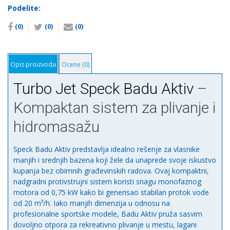
monofazni
Podelite:
0,75kw
(0)
(0)
(0)
количина
Opis proizvoda
Ocene (0)
Turbo Jet Speck Badu Aktiv
–
Kompaktan sistem za plivanje i
hidromasažu
Speck Badu Aktiv predstavlja idealno rešenje za vlasnike
manjih i srednjih bazena koji žele da unaprede svoje iskustvo
kupanja bez obimnih građevinskih radova. Ovaj kompaktni,
nadgradni protivstrujni sistem koristi snagu monofaznog
motora od 0,75 kW kako bi generisao stabilan protok vode
od 20 m³/h. Iako manjih dimenzija u odnosu na
profesionalne sportske modele, Badu Aktiv pruža sasvim
dovoljno otpora za rekreativno plivanje u mestu, lagani