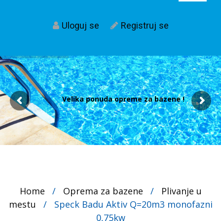
Uloguj se
Registruj se
Velika ponuda opreme za bazene !
Home
/
Oprema za bazene
/
Plivanje u
mestu
/
Speck Badu Aktiv Q=20m3 monofazni
0,75kw