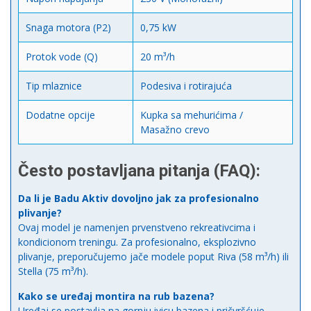
Snaga motora (P2)
0,75 kW
Protok vode (Q)
20 m³/h
Tip mlaznice
Podesiva i rotirajuća
Dodatne opcije
Kupka sa mehurićima /
Masažno crevo
Često postavljana pitanja (FAQ):
Da li je Badu Aktiv dovoljno jak za profesionalno
plivanje?
Ovaj model je namenjen prvenstveno rekreativcima i
kondicionom treningu. Za profesionalno, eksplozivno
plivanje, preporučujemo jače modele poput Riva (58 m³/h) ili
Stella (75 m³/h).
Kako se uređaj montira na rub bazena?
Uređaj se postavlja na gornju ivicu bazena i pričvršćuje