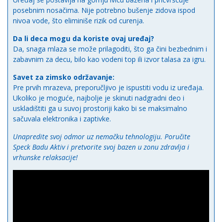
posebnim nosačima. Nije potrebno bušenje zidova ispod
nivoa vode, što eliminiše rizik od curenja.
Da li deca mogu da koriste ovaj uređaj?
Da, snaga mlaza se može prilagoditi, što ga čini bezbednim i
zabavnim za decu, bilo kao vodeni top ili izvor talasa za igru.
Savet za zimsko održavanje:
Pre prvih mrazeva, preporučljivo je ispustiti vodu iz uređaja.
Ukoliko je moguće, najbolje je skinuti nadgradni deo i
uskladištiti ga u suvoj prostoriji kako bi se maksimalno
sačuvala elektronika i zaptivke.
Unapredite svoj odmor uz nemačku tehnologiju. Poručite
Speck Badu Aktiv i pretvorite svoj bazen u zonu zdravlja i
vrhunske relaksacije!