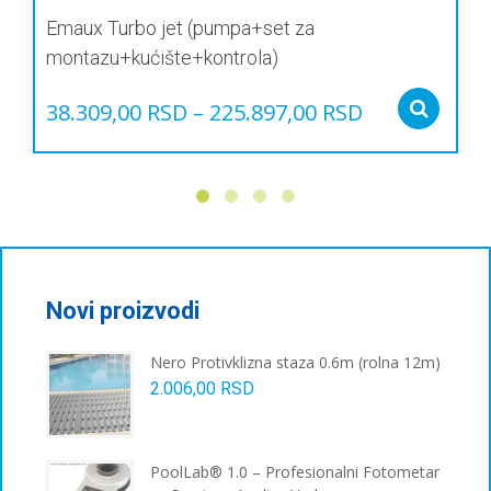
Emaux Turbo jet (pumpa+set za
montazu+kućište+kontrola)
38.309,00
RSD
–
225.897,00
RSD
Sel
Овај
производ
има
више
варијанти.
Опције
могу
бити
Novi proizvodi
изабране
на
Nero Protivklizna staza 0.6m (rolna 12m)
страници
2.006,00
RSD
производа.
PoolLab® 1.0 – Profesionalni Fotometar