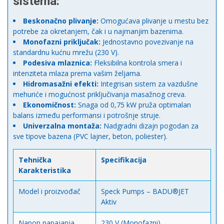
sistema:
Beskonačno plivanje:
Omogućava plivanje u mestu bez
potrebe za okretanjem, čak i u najmanjim bazenima.
Monofazni priključak:
Jednostavno povezivanje na
standardnu kućnu mrežu (230 V).
Podesiva mlaznica:
Fleksibilna kontrola smera i
intenziteta mlaza prema vašim željama.
Hidromasažni efekti:
Integrisan sistem za vazdušne
mehuriće i mogućnost priključivanja masažnog creva.
Ekonomičnost:
Snaga od 0,75 kW pruža optimalan
balans između performansi i potrošnje struje.
Univerzalna montaža:
Nadgradni dizajn pogodan za
sve tipove bazena (PVC lajner, beton, poliester).
Tehnička
Specifikacija
Karakteristika
Model i proizvođač
Speck Pumps – BADU®JET
Aktiv
Napon napajanja
230 V (Monofazni)