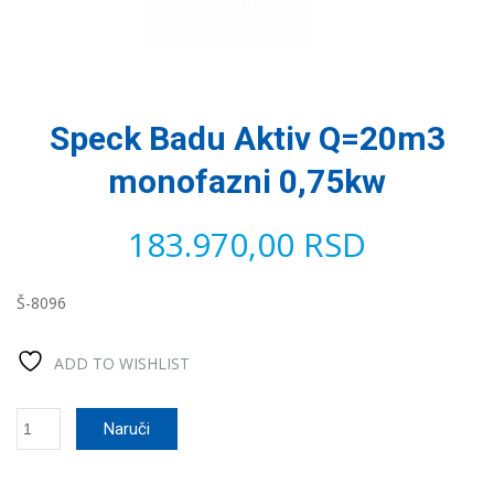
Speck Badu Aktiv Q=20m3
monofazni 0,75kw
183.970,00
RSD
Š-8096
ADD TO WISHLIST
Speck
Naruči
Badu
Aktiv
Q=20m3