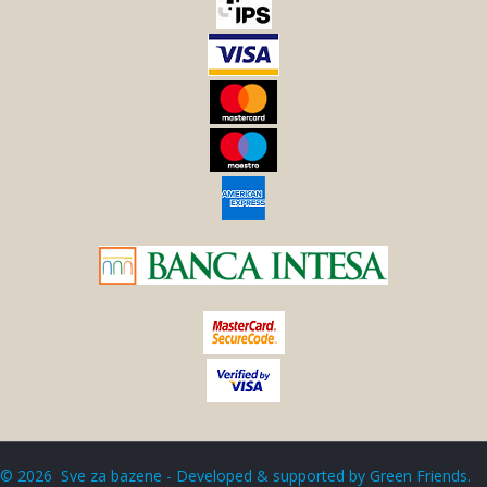
©
2026
Sve za bazene - Developed & supported by
Green Friends
.