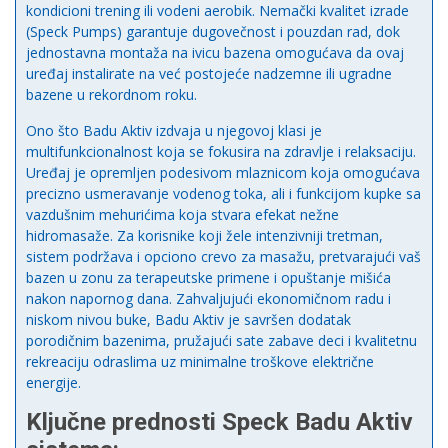
kondicioni trening ili vodeni aerobik. Nemački kvalitet izrade
(Speck Pumps) garantuje dugovečnost i pouzdan rad, dok
jednostavna montaža na ivicu bazena omogućava da ovaj
uređaj instalirate na već postojeće nadzemne ili ugradne
bazene u rekordnom roku.
Ono što Badu Aktiv izdvaja u njegovoj klasi je
multifunkcionalnost koja se fokusira na zdravlje i relaksaciju.
Uređaj je opremljen podesivom mlaznicom koja omogućava
precizno usmeravanje vodenog toka, ali i funkcijom kupke sa
vazdušnim mehurićima koja stvara efekat nežne
hidromasaže. Za korisnike koji žele intenzivniji tretman,
sistem podržava i opciono crevo za masažu, pretvarajući vaš
bazen u zonu za terapeutske primene i opuštanje mišića
nakon napornog dana. Zahvaljujući ekonomičnom radu i
niskom nivou buke, Badu Aktiv je savršen dodatak
porodičnim bazenima, pružajući sate zabave deci i kvalitetnu
rekreaciju odraslima uz minimalne troškove električne
energije.
Ključne prednosti Speck Badu Aktiv