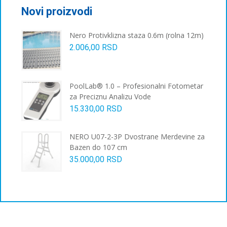
бити
Novi proizvodi
изабране
на
Nero Protivklizna staza 0.6m (rolna 12m)
страници
2.006,00
RSD
производа.
PoolLab® 1.0 – Profesionalni Fotometar
za Preciznu Analizu Vode
15.330,00
RSD
NERO U07-2-3P Dvostrane Merdevine za
Bazen do 107 cm
35.000,00
RSD