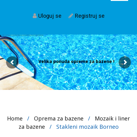
Uloguj se
Registruj se
Velika ponuda opreme za bazene !
Home
/
Oprema za bazene
/
Mozaik i liner
za bazene
/
Stakleni mozaik Borneo