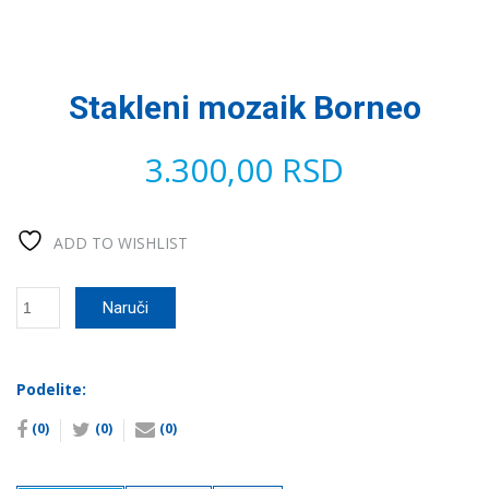
Stakleni mozaik Borneo
3.300,00
RSD
ADD TO WISHLIST
Stakleni
Naruči
mozaik
Borneo
количина
Podelite:
(0)
(0)
(0)