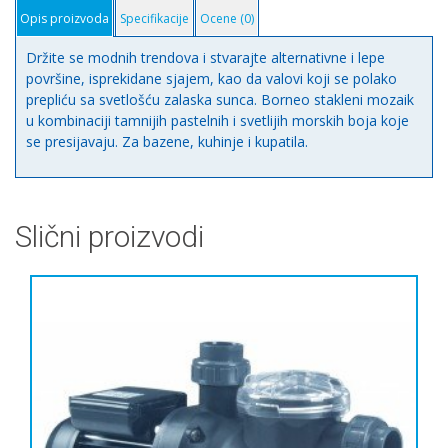
Opis proizvoda
Specifikacije
Ocene (0)
Držite se modnih trendova i stvarajte alternativne i lepe
površine, isprekidane sjajem, kao da valovi koji se polako
prepliću sa svetlošću zalaska sunca. Borneo stakleni mozaik
u kombinaciji tamnijih pastelnih i svetlijih morskih boja koje
se presijavaju. Za bazene, kuhinje i kupatila.
Slični proizvodi