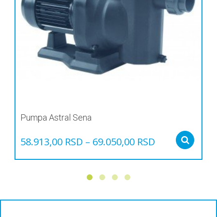
Pumpa Astral Sena
58.913,00
RSD
–
69.050,00
RSD
Sel
Овај
производ
има
више
варијанти.
Опције
могу