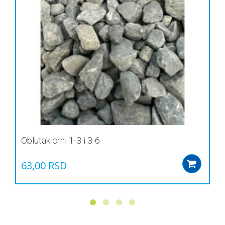
Oblutak crni 1-3 i 3-6
63,00
RSD
Add