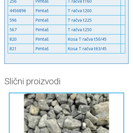
256
Pimtaš
T račva t160
4456896
Pimtaš
T račva t200
596
Pimtaš
T račva t225
567
Pimtaš
T račva t250
820
Pimtaš
Kosa T račva t50/45
821
Pimtaš
Kosa T račva t63/45
Slični proizvodi