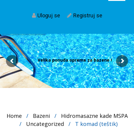
Uloguj se
Registruj se
Velika ponuda opreme za bazene !
Home
/
Bazeni
/
Hidromasazne kade MSPA
/
Uncategorized
/
T komad (teštik)