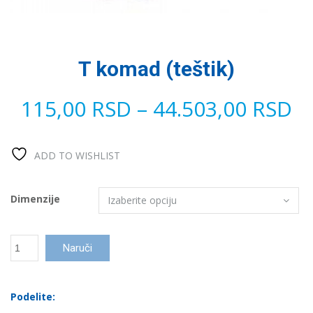
T komad (teštik)
115,00
RSD
–
44.503,00
RSD
ADD TO WISHLIST
Dimenzije
T
Naruči
komad
(teštik)
количина
Podelite: