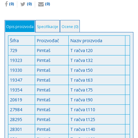
(0)
(0)
(0)
Opis proizvoda
Specifikacije
Ocene (0)
Šifra
Proizvođač
Naziv proizvoda
729
Pimtaš
T račva t20
19323
Pimtaš
T račva t32
19330
Pimtaš
T račva t50
19347
Pimtaš
T račva t63
19354
Pimtaš
T račva t75
20619
Pimtaš
T račva t90
27984
Pimtaš
T račva t110
28295
Pimtaš
T račva t125
28301
Pimtaš
T račva t140