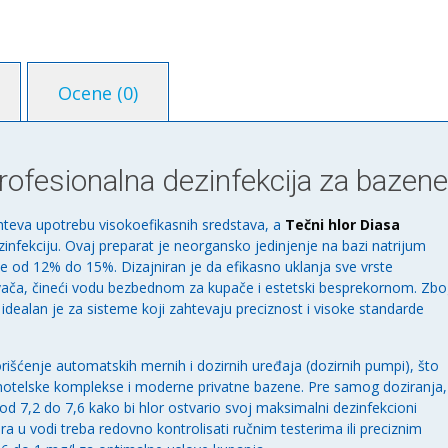
Ocene (0)
ofesionalna dezinfekcija za bazene
hteva upotrebu visokoefikasnih sredstava, a
Tečni hlor Diasa
ezinfekciju. Ovaj preparat je neorgansko jedinjenje na bazi natrijum
e od 12% do 15%. Dizajniran je da efikasno uklanja sve vrste
ivača, čineći vodu bezbednom za kupače i estetski besprekornom. Zb
 idealan je za sisteme koji zahtevaju preciznost i visoke standarde
išćenje automatskih mernih i dozirnih uređaja (dozirnih pumpi), što
 hotelske komplekse i moderne privatne bazene. Pre samog doziranja,
od 7,2 do 7,6 kako bi hlor ostvario svoj maksimalni dezinfekcioni
ra u vodi treba redovno kontrolisati ručnim testerima ili preciznim