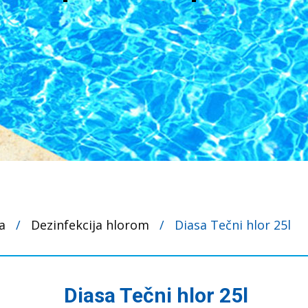
a
/
Dezinfekcija hlorom
/
Diasa Tečni hlor 25l
Diasa Tečni hlor 25l