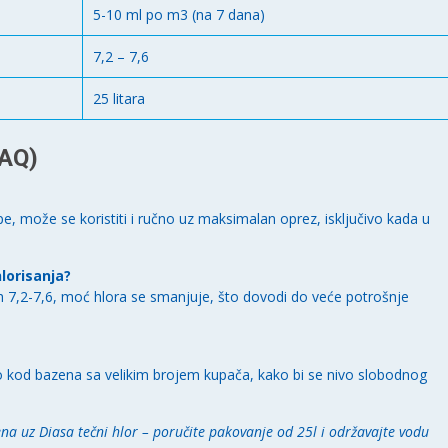
5-10 ml po m3 (na 7 dana)
7,2 – 7,6
25 litara
FAQ)
 može se koristiti i ručno uz maksimalan oprez, isključivo kada u
lorisanja?
h 7,2-7,6, moć hlora se smanjuje, što dovodi do veće potrošnje
 kod bazena sa velikim brojem kupača, kako bi se nivo slobodnog
ena uz Diasa tečni hlor – poručite pakovanje od 25l i održavajte vodu