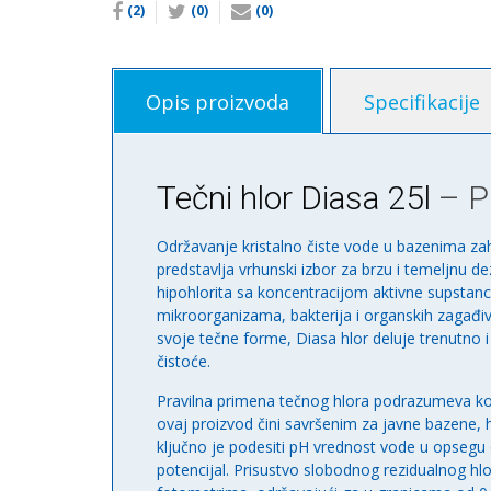
(2)
(0)
(0)
Opis proizvoda
Specifikacije
Tečni hlor Diasa 25l
– Pr
Održavanje kristalno čiste vode u bazenima za
predstavlja vrhunski izbor za brzu i temeljnu d
hipohlorita sa koncentracijom aktivne supstanc
mikroorganizama, bakterija i organskih zagađ
svoje tečne forme, Diasa hlor deluje trenutno i
čistoće.
Pravilna primena tečnog hlora podrazumeva kor
ovaj proizvod čini savršenim za javne bazene,
ključno je podesiti pH vrednost vode u opsegu 
potencijal. Prisustvo slobodnog rezidualnog hlo