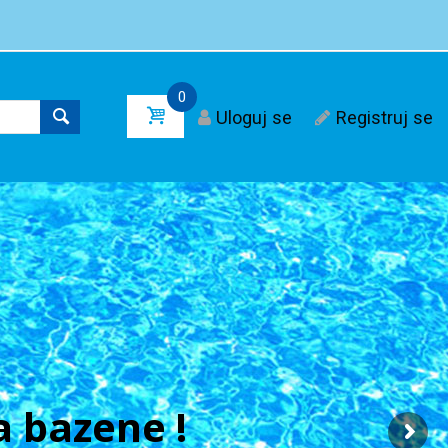
0
Uloguj se
Registruj se
 bazene !