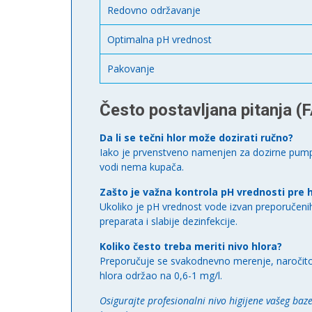
Redovno održavanje
Optimalna pH vrednost
Pakovanje
Često postavljana pitanja (
Da li se tečni hlor može dozirati ručno?
Iako je prvenstveno namenjen za dozirne pumpe,
vodi nema kupača.
Zašto je važna kontrola pH vrednosti pre h
Ukoliko je pH vrednost vode izvan preporučeni
preparata i slabije dezinfekcije.
Koliko često treba meriti nivo hlora?
Preporučuje se svakodnevno merenje, naročito
hlora održao na 0,6-1 mg/l.
Osigurajte profesionalni nivo higijene vašeg baz