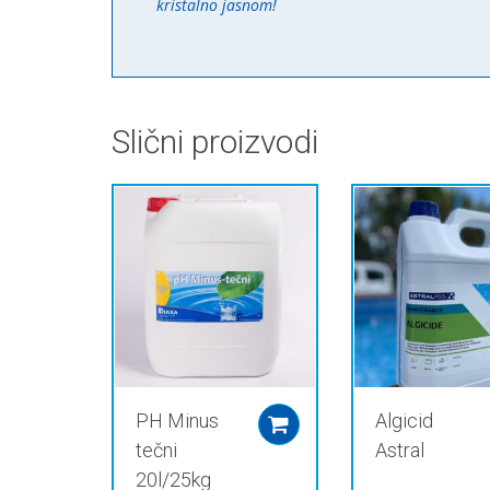
kristalno jasnom!
Slični proizvodi
PH Minus
Algicid
Add to cart
tečni
Astral
20l/25kg