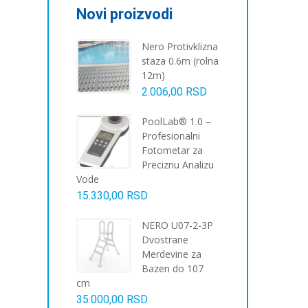
Novi proizvodi
Nero Protivklizna
staza 0.6m (rolna
12m)
2.006,00
RSD
PoolLab® 1.0 –
Profesionalni
Fotometar za
Preciznu Analizu
Vode
15.330,00
RSD
NERO U07-2-3P
Dvostrane
Merdevine za
Bazen do 107
cm
35.000,00
RSD