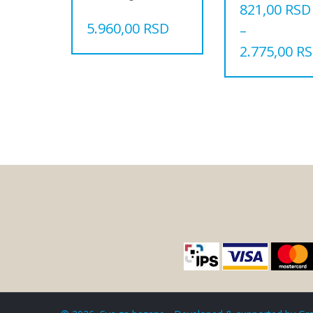
821,00
RSD
5.960,00
RSD
–
2.775,00
R
Овај
производ
има
више
варијанти.
Опције
могу
бити
изабране
на
страници
производа.