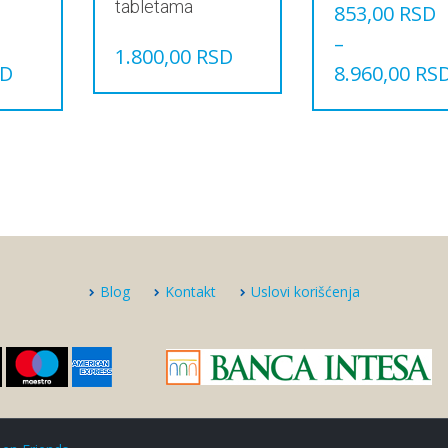
tabletama
853,00
RSD
–
1.800,00
RSD
SD
8.960,00
RS
Овај
производ
има
више
варијанти.
Опције
могу
бити
изабране
на
Blog
Kontakt
Uslovi korišćenja
страници
производа.