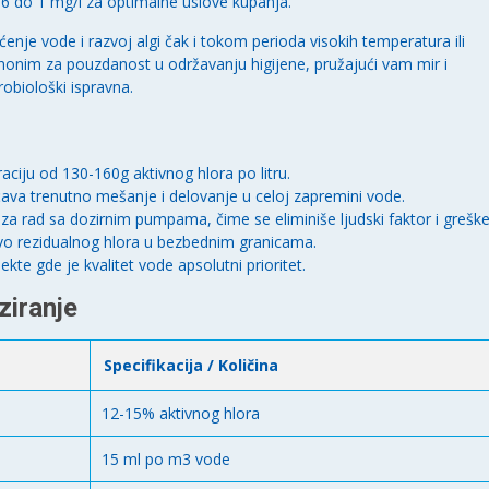
6 do 1 mg/l za optimalne uslove kupanja.
je vode i razvoj algi čak i tokom perioda visokih temperatura ili
nonim za pouzdanost u održavanju higijene, pružajući vam mir i
obiološki ispravna.
ciju od 130-160g aktivnog hlora po litru.
a trenutno mešanje i delovanje u celoj zapremini vode.
za rad sa dozirnim pumpama, čime se eliminiše ljudski faktor i greške
vo rezidualnog hlora u bezbednim granicama.
te gde je kvalitet vode apsolutni prioritet.
ziranje
Specifikacija / Količina
12-15% aktivnog hlora
15 ml po m3 vode