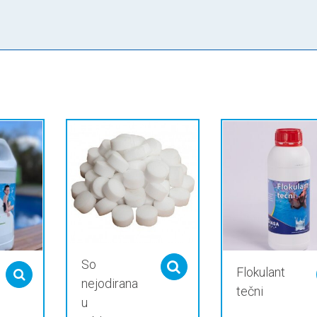
So
Select options
Flokulant
Select options
nejodirana
tečni
u