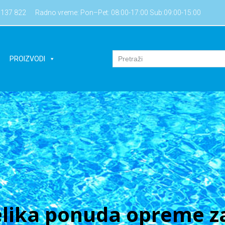
7137 822
Radno vreme: Pon–Pet: 08:00-17:00 Sub:09:00-15:00
PROIZVODI
lika ponuda opreme za