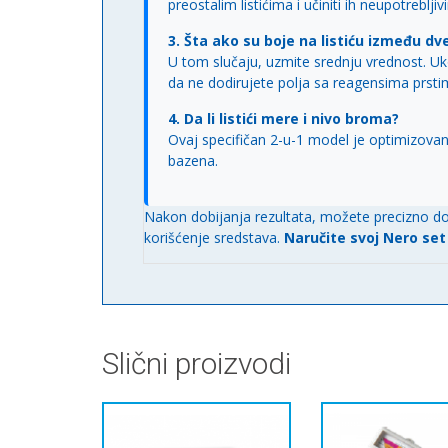
preostalim listićima i učiniti ih neupotrebljiv
3. Šta ako su boje na listiću između dve
U tom slučaju, uzmite srednju vrednost. Uko
da ne dodirujete polja sa reagensima prsti
4. Da li listići mere i nivo broma?
Ovaj specifičan 2-u-1 model je optimizovan 
bazena.
Nakon dobijanja rezultata, možete precizno do
korišćenje sredstava.
Naručite svoj Nero set
Slični proizvodi