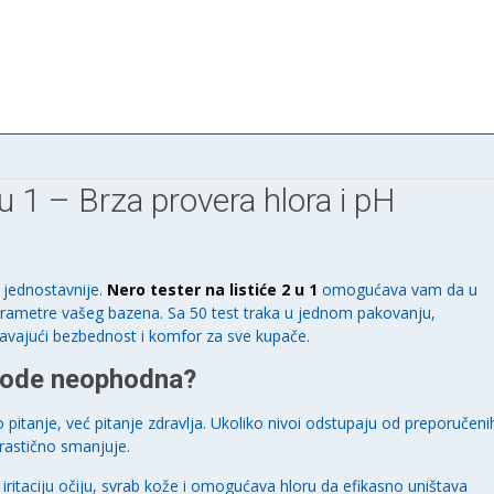
 u 1 – Brza provera hlora i pH
o jednostavnije.
Nero tester na listiće 2 u 1
omogućava vam da u
rametre vašeg bazena. Sa 50 test traka u jednom pakovanju,
avajući bezbednost i komfor za sve kupače.
 vode neophodna?
itanje, već pitanje zdravlja. Ukoliko nivoi odstupaju od preporučeni
drastično smanjuje.
iritaciju očiju, svrab kože i omogućava hloru da efikasno uništava