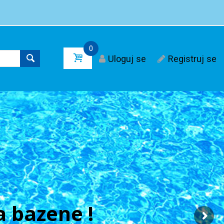
0
Uloguj se
Registruj se
 bazene !