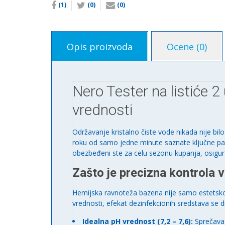
(1)
(0)
(0)
Opis proizvoda
Ocene (0)
Nero Tester na listiće 2
vrednosti
Održavanje kristalno čiste vode nikada nije bil
roku od samo jedne minute saznate ključne pa
obezbeđeni ste za celu sezonu kupanja, osigur
Zašto je precizna kontrola
Hemijska ravnoteža bazena nije samo estetsko p
vrednosti, efekat dezinfekcionih sredstava se 
Idealna pH vrednost (7,2 – 7,6):
Sprečava 