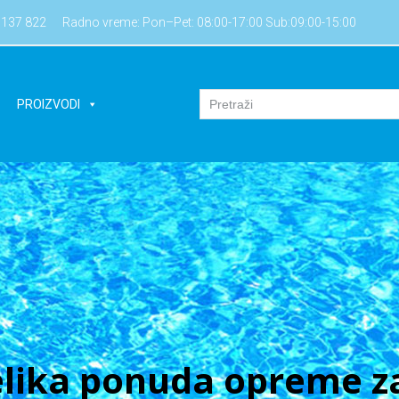
7137 822
Radno vreme: Pon–Pet: 08:00-17:00 Sub:09:00-15:00
PROIZVODI
lika ponuda opreme za