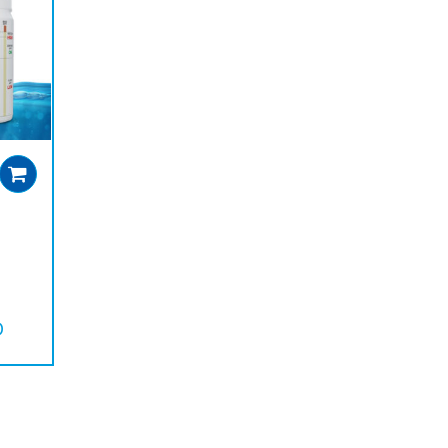
Add to cart
D