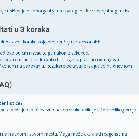
je uništenje mikroorganizama i patogena bez neprijatnog mirisa i
tati u 3 koraka
 jednostavne korake koje preporučuju profesionalci:
 od oko 30 cm i izvadite ga nakon 2 sekunde.
di (bez otresanja vode) kako bi reagensi pravilno odreagovali.
afikonom na pakovanju. Rezultate očitavajte isključivo na dnevnom
FAQ)
er listiće?
uta nedeljno, a obavezno nakon svake obilnije kiše ili velikog broja
nu na hladnom i suvom mestu. Vlaga može aktivirati reagense na