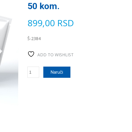
50 kom.
899,00
RSD
Š-2384
ADD TO WISHLIST
Nero
Naruči
Tester
na
listice
2
u
1
-
50
kom.
количина