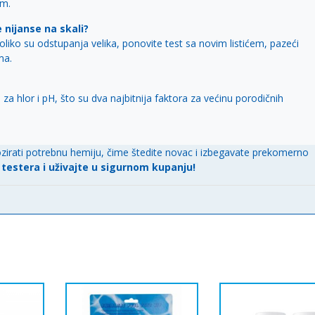
im.
 nijanse na skali?
liko su odstupanja velika, ponovite test sa novim listićem, pazeći
ma.
za hlor i pH, što su dva najbitnija faktora za većinu porodičnih
zirati potrebnu hemiju, čime štedite novac i izbegavate prekomerno
 testera i uživajte u sigurnom kupanju!