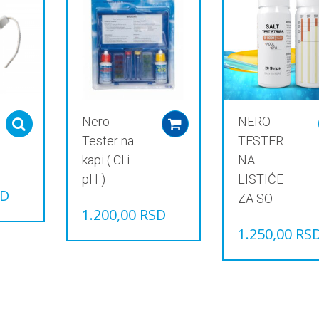
Nero
NERO
Select options
Add to cart
Tester na
TESTER
kapi ( Cl i
NA
pH )
LISTIĆE
SD
ZA SO
1.200,00
RSD
1.250,00
RS