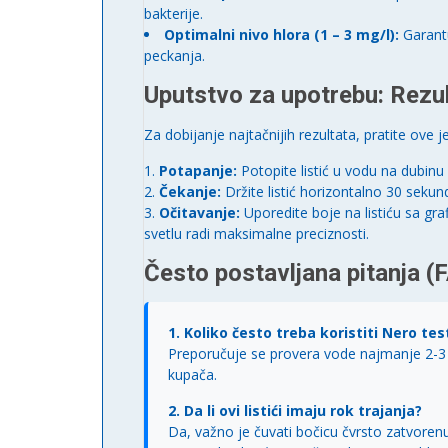
bakterije.
Optimalni nivo hlora (1 – 3 mg/l):
Garantu
peckanja.
Uputstvo za upotrebu: Rezul
Za dobijanje najtačnijih rezultata, pratite ove
Potapanje:
Potopite listić u vodu na dubinu
Čekanje:
Držite listić horizontalno 30 sekun
Očitavanje:
Uporedite boje na listiću sa gr
svetlu radi maksimalne preciznosti.
Često postavljana pitanja (
1. Koliko često treba koristiti Nero test
Preporučuje se provera vode najmanje 2-3 p
kupača.
2. Da li ovi listići imaju rok trajanja?
Da, važno je čuvati bočicu čvrsto zatvore