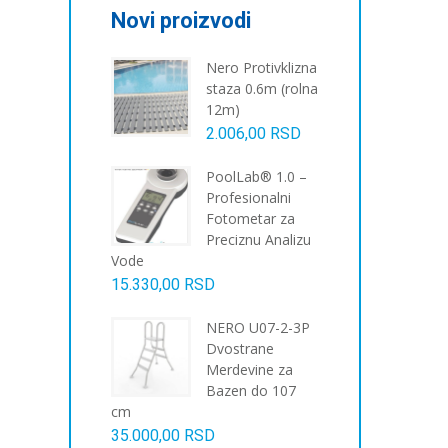
Novi proizvodi
Nero Protivklizna
staza 0.6m (rolna
12m)
2.006,00
RSD
PoolLab® 1.0 –
Profesionalni
Fotometar za
Preciznu Analizu
Vode
15.330,00
RSD
NERO U07-2-3P
Dvostrane
Merdevine za
Bazen do 107
cm
35.000,00
RSD