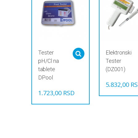
Tester
Elektronski
Select options
pH/Cl na
Tester
tablete
(DZ001)
DPool
5.832,00
R
1.723,00
RSD