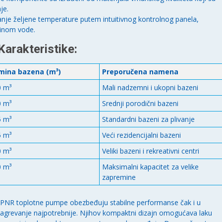
je.
je željene temperature putem intuitivnog kontrolnog panela,
linom vode.
Karakteristike:
mina bazena (m³)
Preporučena namena
0 m³
Mali nadzemni i ukopni bazeni
0 m³
Srednji porodični bazeni
5 m³
Standardni bazeni za plivanje
5 m³
Veći rezidencijalni bazeni
0 m³
Veliki bazeni i rekreativni centri
0 m³
Maksimalni kapacitet za velike
zapremine
BPNR toplotne pumpe obezbeđuju stabilne performanse čak i u
 zagrevanje najpotrebnije. Njihov kompaktni dizajn omogućava laku