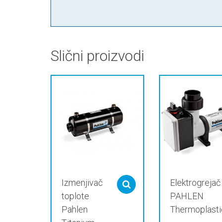
Slični proizvodi
Izmenjivač
Elektrogrejač
Select options
toplote
PAHLEN
Pahlen
Thermoplasti