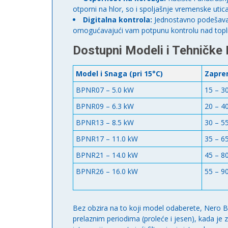
otporni na hlor, so i spoljašnje vremenske utica
Digitalna kontrola:
Jednostavno podešavan
omogućavajući vam potpunu kontrolu nad top
Dostupni Modeli i Tehničke 
Model i Snaga (pri 15°C)
Zapre
BPNR07 – 5.0 kW
15 – 3
BPNR09 – 6.3 kW
20 – 4
BPNR13 – 8.5 kW
30 – 5
BPNR17 – 11.0 kW
35 – 6
BPNR21 – 14.0 kW
45 – 8
BPNR26 – 16.0 kW
55 – 9
Bez obzira na to koji model odaberete, Nero 
prelaznim periodima (proleće i jesen), kada je