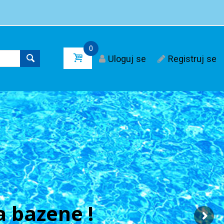
0
Uloguj se
Registruj se
 bazene !