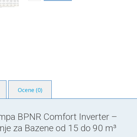
pumpa
BPNR
-
Comfort
Inverter
(od
15
do
90m3)
количина
Ocene (0)
mpa BPNR Comfort Inverter –
anje za Bazene od 15 do 90 m³