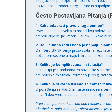
integraciju u postojeći filtracioni sistem baz
pouzdanost i moderan izgled čine ih najboljom
Često Postavljana Pitanja (
1. Kako odabrati pravu snagu pumpe?
Pravilo je da se uvek bira model koji pokriva v
preporučuje se jači model (BPNR09) kako bi se 
2. Da li pumpa radi i kada je napolju hladn
Da, Nero BPNR serija pruža stabilne rezultate 
početkom sezone u maju ili krajem sezone u 
3. Koliko je komplikovana instalacija?
Instalacija je standardna za bazenske sisteme 
pre potisnih mlaznica. Potrebno je osigurati stab
4. Kolika je stvarna ušteda sa Comfort In
U poređenju sa klasičnim sistemima, inverter 
najveći deo vremena rade na smanjenoj snazi 
Preuzmite potpunu kontrolu nad temperaturom sv
obezbedite toplu vodu od proleća do kasne jesen