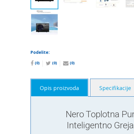
Podelite:
(0)
(0)
(0)
Opis proizvoda
Specifikacije
Nero Toplotna Pu
Inteligentno Grej