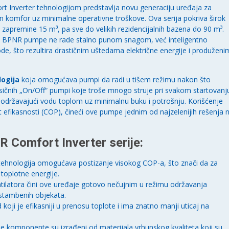
t Inverter tehnologijom predstavlja novu generaciju uređaja za
n komfor uz minimalne operativne troškove. Ova serija pokriva širok
 zapremine 15 m³, pa sve do velikih rezidencijalnih bazena do 90 m³.
ro BPNR pumpe ne rade stalno punom snagom, već inteligentno
e, što rezultira drastičnim uštedama električne energije i produženi
logija
koja omogućava pumpi da radi u tišem režimu nakon što
asičnih „On/Off“ pumpi koje troše mnogo struje pri svakom startovanj
održavajući vodu toplom uz minimalnu buku i potrošnju. Korišćenje
 efikasnosti (COP), čineći ove pumpe jednim od najzelenijih rešenja 
 Comfort Inverter serije:
tehnologija omogućava postizanje visokog COP-a, što znači da za
 toplotne energije.
ilatora čini ove uređaje gotovo nečujnim u režimu održavanja
 stambenih objekata.
 koji je efikasniji u prenosu toplote i ima znatno manji uticaj na
je komponente su izrađeni od materijala vrhunskog kvaliteta koji su