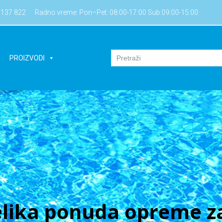
7137 822
Radno vreme: Pon–Pet: 08:00-17:00 Sub:09:00-15:00
PROIZVODI
lika ponuda opreme za