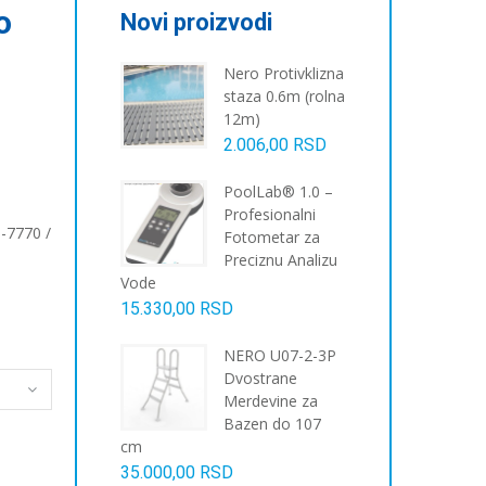
o
Novi proizvodi
Nero Protivklizna
staza 0.6m (rolna
12m)
2.006,00
RSD
PoolLab® 1.0 –
Profesionalni
Š-7770 /
Fotometar za
Preciznu Analizu
Vode
15.330,00
RSD
NERO U07-2-3P
Dvostrane
Merdevine za
Bazen do 107
cm
35.000,00
RSD