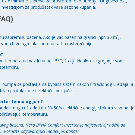
ena, uz minimalne zahteve za prostorom oko uređaja. Dugovečnost,
 investicijom za produžetak vaše sezone kupanja.
FAQ)
ašu zapreminu bazena. Ako je vaš bazen na granici (npr. 30 m³),
voda brže ugrejala i pumpa radila rasterećenije.
o?
pri temperaturi vazduha od 15°C, što je idealno za grejanje vode
septembru.
– pumpa se postavlja na bypass sistem nakon filtracionog uređaja, a
ilan protok vode i električni priključak.
verter tehnologijom?
modeli mogu uštedeti do 30-50% električne energije tokom sezone, je
održavajući temperaturu.
og bazena. Nero BPNR Comfort Inverter je najisplativiji način da
i. Poručite odgovarajući model još danas!