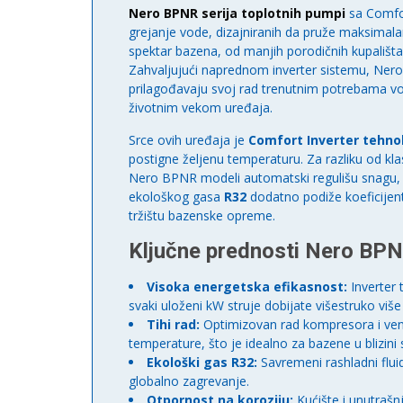
Nero BPNR serija toplotnih pumpi
sa Comfor
grejanje vode, dizajniranih da pruže maksimala
spektar bazena, od manjih porodičnih kupališta
Zahvaljujući naprednom inverter sistemu, Ne
prilagođavaju svoj rad trenutnim potrebama vod
životnim vekom uređaja.
Srce ovih uređaja je
Comfort Inverter tehno
postigne željenu temperaturu. Za razliku od kl
Nero BPNR modeli automatski regulišu snagu, 
ekološkog gasa
R32
dodatno podiže koeficijent
tržištu bazenske opreme.
Ključne prednosti Nero BPNR
Visoka energetska efikasnost:
Inverter 
svaki uloženi kW struje dobijate višestruko više
Tihi rad:
Optimizovan rad kompresora i vent
temperature, što je idealno za bazene u blizini
Ekološki gas R32:
Savremeni rashladni fluid
globalno zagrevanje.
Otpornost na koroziju:
Kućište i unutrašn