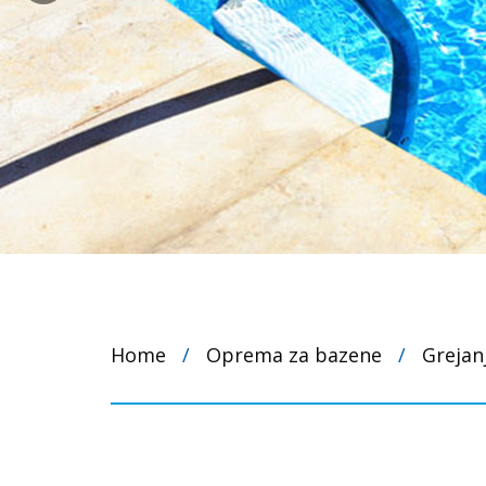
Home
/
Oprema za bazene
/
Grejan