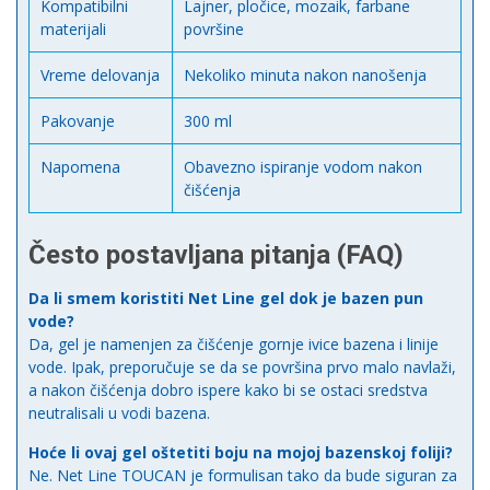
Kompatibilni
Lajner, pločice, mozaik, farbane
materijali
površine
Vreme delovanja
Nekoliko minuta nakon nanošenja
Pakovanje
300 ml
Napomena
Obavezno ispiranje vodom nakon
čišćenja
Često postavljana pitanja (FAQ)
Da li smem koristiti Net Line gel dok je bazen pun
vode?
Da, gel je namenjen za čišćenje gornje ivice bazena i linije
vode. Ipak, preporučuje se da se površina prvo malo navlaži,
a nakon čišćenja dobro ispere kako bi se ostaci sredstva
neutralisali u vodi bazena.
Hoće li ovaj gel oštetiti boju na mojoj bazenskoj foliji?
Ne. Net Line TOUCAN je formulisan tako da bude siguran za