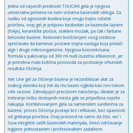
Jedna od najvećih prednosti TOUCAN gela je njegova
univerzalna primena na svim vrstama bazenskih obloga. Za
razliku od agresivnih kiselina koje mogu trajno oštetiti
površinu, ovaj gel je potpuno bezbedan za bazenske lajnere
(folije), keramičke pločice, stakleni mozaik, pa čak i farbane
betonske bazene. Redovnim korišćenjem ovog sredstva
sprečavate da kamenac postane trajna naslaga koja privlači
alge i druge mikroorganizme. Njegova koncentrisana
formula u pakovanju od 300 ml nudi izuzetnu efikasnost, jer
je potrebna mala količina proizvoda za postizanje vrhunskih
rezultata čišćenja.
Net Line gel za čišćenje bazena je nezaobilazan alat za
svakog vlasnika koji želi da mu bazen izgleda kao nov tokom
cele sezone. Zahvaljujući preciznom nanošenju, idealan je za
tretiranje teško dostupnih mesta gde se prljavština najviše
nakuplja. Kombinovanjem gela sa namenskim sunđerima za
bazene, proces čišćenja postaje brz i efikasan, bez opasnosti
od grebanja površina. Ovaj proizvod ne samo da čisti, već i
čuva integritet vaših bazenskih materijala, čineći održavanje
higijene jednostavnim i profesionalnim zadatkom.