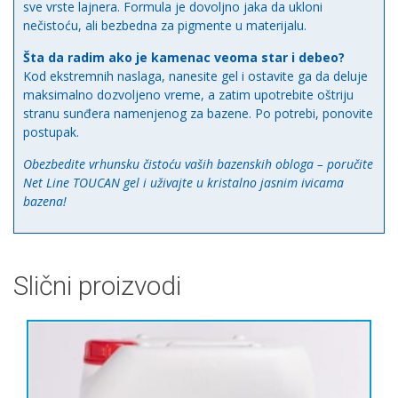
sve vrste lajnera. Formula je dovoljno jaka da ukloni
nečistoću, ali bezbedna za pigmente u materijalu.
Šta da radim ako je kamenac veoma star i debeo?
Kod ekstremnih naslaga, nanesite gel i ostavite ga da deluje
maksimalno dozvoljeno vreme, a zatim upotrebite oštriju
stranu sunđera namenjenog za bazene. Po potrebi, ponovite
postupak.
Obezbedite vrhunsku čistoću vaših bazenskih obloga – poručite
Net Line TOUCAN gel i uživajte u kristalno jasnim ivicama
bazena!
Slični proizvodi