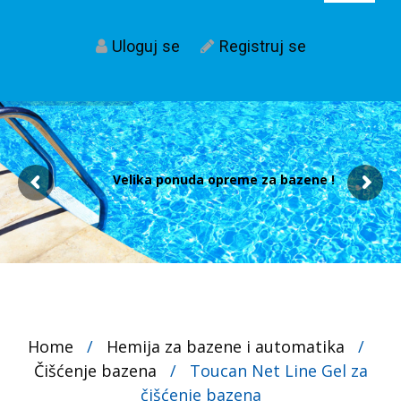
Uloguj se
Registruj se
Velika ponuda opreme za bazene !
Home
/
Hemija za bazene i automatika
/
Čišćenje bazena
/
Toucan Net Line Gel za
čišćenje bazena