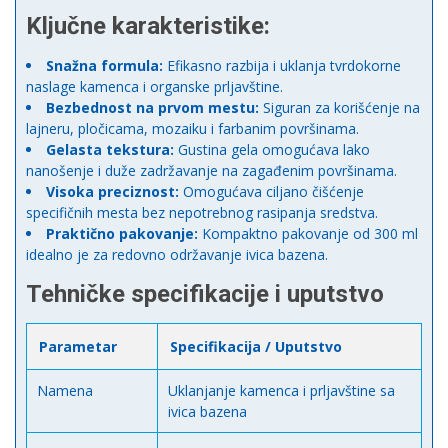
Ključne karakteristike:
Snažna formula:
Efikasno razbija i uklanja tvrdokorne
naslage kamenca i organske prljavštine.
Bezbednost na prvom mestu:
Siguran za korišćenje na
lajneru, pločicama, mozaiku i farbanim površinama.
Gelasta tekstura:
Gustina gela omogućava lako
nanošenje i duže zadržavanje na zagađenim površinama.
Visoka preciznost:
Omogućava ciljano čišćenje
specifičnih mesta bez nepotrebnog rasipanja sredstva.
Praktično pakovanje:
Kompaktno pakovanje od 300 ml
idealno je za redovno održavanje ivica bazena.
Tehničke specifikacije i uputstvo
Parametar
Specifikacija / Uputstvo
Namena
Uklanjanje kamenca i prljavštine sa
ivica bazena