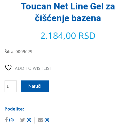
Toucan Net Line Gel za
čišćenje bazena
2.184,00
RSD
Šifra:
0009679
ADD TO WISHLIST
Toucan
Naruči
Net
Line
Gel
za
Podelite:
čišćenje
(0)
(0)
(0)
bazena
количина