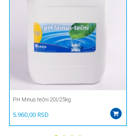
PH Minus tečni 20l/25kg
5.960,00
RSD
Add