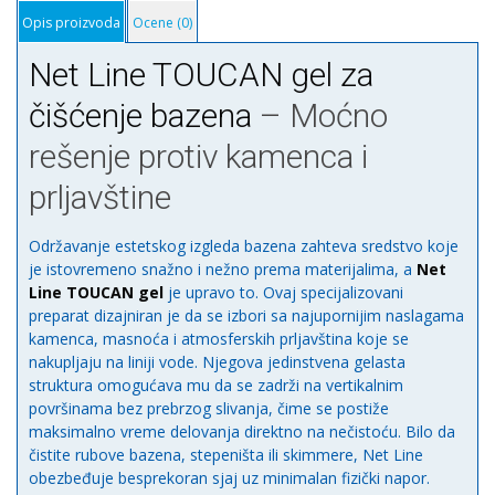
Opis proizvoda
Ocene (0)
Net Line TOUCAN gel za
čišćenje bazena
– Moćno
rešenje protiv kamenca i
prljavštine
Održavanje estetskog izgleda bazena zahteva sredstvo koje
je istovremeno snažno i nežno prema materijalima, a
Net
Line TOUCAN gel
je upravo to. Ovaj specijalizovani
preparat dizajniran je da se izbori sa najupornijim naslagama
kamenca, masnoća i atmosferskih prljavština koje se
nakupljaju na liniji vode. Njegova jedinstvena gelasta
struktura omogućava mu da se zadrži na vertikalnim
površinama bez prebrzog slivanja, čime se postiže
maksimalno vreme delovanja direktno na nečistoću. Bilo da
čistite rubove bazena, stepeništa ili skimmere, Net Line
obezbeđuje besprekoran sjaj uz minimalan fizički napor.