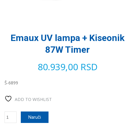
Emaux UV lampa + Kiseonik
87W Timer
80.939,00
RSD
Š-6899
ADD TO WISHLIST
Emaux
Naruči
UV
lampa
+