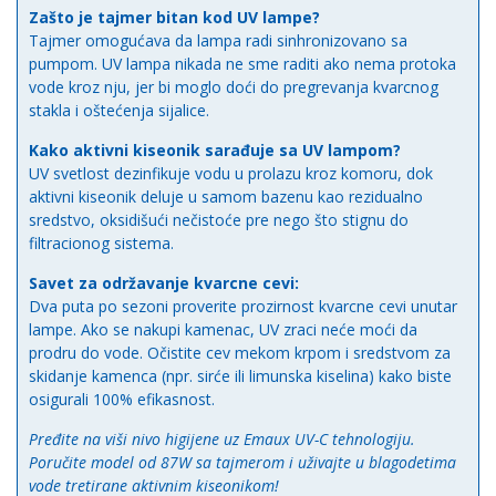
Zašto je tajmer bitan kod UV lampe?
Tajmer omogućava da lampa radi sinhronizovano sa
pumpom. UV lampa nikada ne sme raditi ako nema protoka
vode kroz nju, jer bi moglo doći do pregrevanja kvarcnog
stakla i oštećenja sijalice.
Kako aktivni kiseonik sarađuje sa UV lampom?
UV svetlost dezinfikuje vodu u prolazu kroz komoru, dok
aktivni kiseonik deluje u samom bazenu kao rezidualno
sredstvo, oksidišući nečistoće pre nego što stignu do
filtracionog sistema.
Savet za održavanje kvarcne cevi:
Dva puta po sezoni proverite prozirnost kvarcne cevi unutar
lampe. Ako se nakupi kamenac, UV zraci neće moći da
prodru do vode. Očistite cev mekom krpom i sredstvom za
skidanje kamenca (npr. sirće ili limunska kiselina) kako biste
osigurali 100% efikasnost.
Pređite na viši nivo higijene uz Emaux UV-C tehnologiju.
Poručite model od 87W sa tajmerom i uživajte u blagodetima
vode tretirane aktivnim kiseonikom!