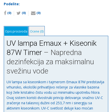
Kiseonik
Podelite:
87W
(0)
(0)
(0)
Timer
количина
Opis proizvoda
Ocene (0)
UV lampa Emaux + Kiseonik
87W Timer
– Napredna
dezinfekcija za maksimalnu
svežinu vode
UV lampa sa kiseonikom i tajmerom Emaux 87W predstavlja
vrhunsko, ekološki prihvatljivo rešenje za vlasnike bazena
koji žele kristalno čistu vodu uz minimalnu upotrebu hlora.
Ovaj sistem koristi dvostruki princip delovanja: snažno UV-C
zračenje na talasnoj dužini od 253,7 nm i sinergiju sa
aktivnim kiseonikom. UV-C svetlost deluje kao moćan