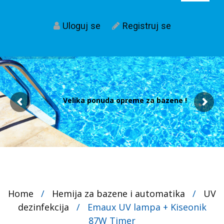
Uloguj se
Registruj se
Velika ponuda opreme za bazene !
Home
/
Hemija za bazene i automatika
/
UV
dezinfekcija
/
Emaux UV lampa + Kiseonik
87W Timer