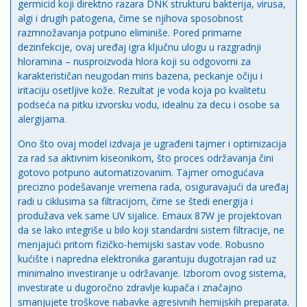
germicid koji direktno razara DNK strukturu bakterija, virusa,
algi i drugih patogena, čime se njihova sposobnost
razmnožavanja potpuno eliminiše. Pored primarne
dezinfekcije, ovaj uređaj igra ključnu ulogu u razgradnji
hloramina – nusproizvoda hlora koji su odgovorni za
karakterističan neugodan miris bazena, peckanje očiju i
iritaciju osetljive kože. Rezultat je voda koja po kvalitetu
podseća na pitku izvorsku vodu, idealnu za decu i osobe sa
alergijama.
Ono što ovaj model izdvaja je ugrađeni tajmer i optimizacija
za rad sa aktivnim kiseonikom, što proces održavanja čini
gotovo potpuno automatizovanim. Tajmer omogućava
precizno podešavanje vremena rada, osiguravajući da uređaj
radi u ciklusima sa filtracijom, čime se štedi energija i
produžava vek same UV sijalice. Emaux 87W je projektovan
da se lako integriše u bilo koji standardni sistem filtracije, ne
menjajući pritom fizičko-hemijski sastav vode. Robusno
kućište i napredna elektronika garantuju dugotrajan rad uz
minimalno investiranje u održavanje. Izborom ovog sistema,
investirate u dugoročno zdravlje kupača i značajno
smanjujete troškove nabavke agresivnih hemijskih preparata.