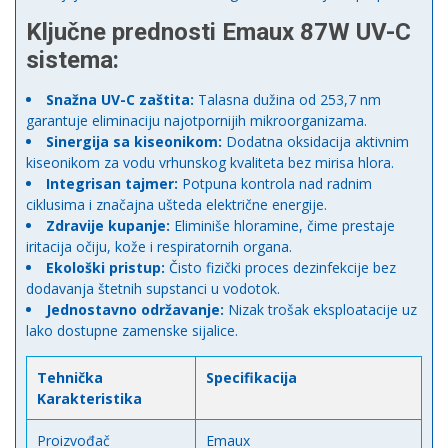
Ključne prednosti Emaux 87W UV-C
sistema:
Snažna UV-C zaštita:
Talasna dužina od 253,7 nm
garantuje eliminaciju najotpornijih mikroorganizama.
Sinergija sa kiseonikom:
Dodatna oksidacija aktivnim
kiseonikom za vodu vrhunskog kvaliteta bez mirisa hlora.
Integrisan tajmer:
Potpuna kontrola nad radnim
ciklusima i značajna ušteda električne energije.
Zdravije kupanje:
Eliminiše hloramine, čime prestaje
iritacija očiju, kože i respiratornih organa.
Ekološki pristup:
Čisto fizički proces dezinfekcije bez
dodavanja štetnih supstanci u vodotok.
Jednostavno održavanje:
Nizak trošak eksploatacije uz
lako dostupne zamenske sijalice.
Tehnička
Specifikacija
Karakteristika
Proizvođač
Emaux