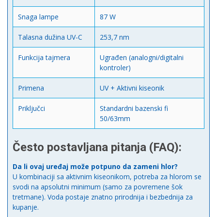
Snaga lampe
87 W
Talasna dužina UV-C
253,7 nm
Funkcija tajmera
Ugrađen (analogni/digitalni
kontroler)
Primena
UV + Aktivni kiseonik
Priključci
Standardni bazenski fi
50/63mm
Često postavljana pitanja (FAQ):
Da li ovaj uređaj može potpuno da zameni hlor?
U kombinaciji sa aktivnim kiseonikom, potreba za hlorom se
svodi na apsolutni minimum (samo za povremene šok
tretmane). Voda postaje znatno prirodnija i bezbednija za
kupanje.