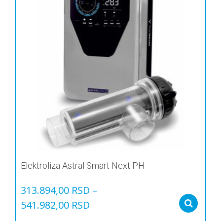
Elektroliza Astral Smart Next PH
313.894,00
RSD
–
541.982,00
RSD
Sel
Овај