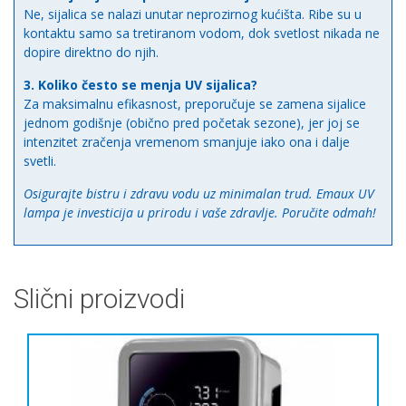
Ne, sijalica se nalazi unutar neprozirnog kućišta. Ribe su u
kontaktu samo sa tretiranom vodom, dok svetlost nikada ne
dopire direktno do njih.
3. Koliko često se menja UV sijalica?
Za maksimalnu efikasnost, preporučuje se zamena sijalice
jednom godišnje (obično pred početak sezone), jer joj se
intenzitet zračenja vremenom smanjuje iako ona i dalje
svetli.
Osigurajte bistru i zdravu vodu uz minimalan trud. Emaux UV
lampa je investicija u prirodu i vaše zdravlje. Poručite odmah!
Slični proizvodi