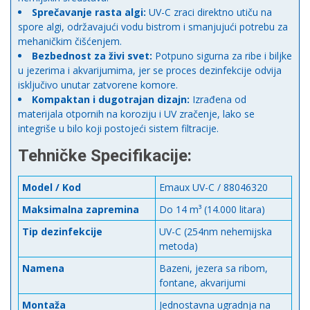
Sprečavanje rasta algi:
UV-C zraci direktno utiču na
spore algi, održavajući vodu bistrom i smanjujući potrebu za
mehaničkim čišćenjem.
Bezbednost za živi svet:
Potpuno sigurna za ribe i biljke
u jezerima i akvarijumima, jer se proces dezinfekcije odvija
isključivo unutar zatvorene komore.
Kompaktan i dugotrajan dizajn:
Izrađena od
materijala otpornih na koroziju i UV zračenje, lako se
integriše u bilo koji postojeći sistem filtracije.
Tehničke Specifikacije:
Model / Kod
Emaux UV-C / 88046320
Maksimalna zapremina
Do 14 m³ (14.000 litara)
Tip dezinfekcije
UV-C (254nm nehemijska
metoda)
Namena
Bazeni, jezera sa ribom,
fontane, akvarijumi
Montaža
Jednostavna ugradnja na