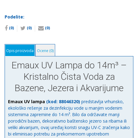
lampa
za
bazene,
Podelite:
jezera
(0)
(0)
(0)
sa
ribom/akvarijume
do
14m3
Opis proizvoda
Ocene (0)
количина
Emaux UV Lampa do 14m³ –
Kristalno Čista Voda za
Bazene, Jezera i Akvarijume
Emaux UV lampa
(kod: 88046320)
predstavlja vrhunsko,
ekološko rešenje za dezinfekciju vode u manjim vodenim
sistemima zapremine do 14 m³. Bilo da održavate manji
porodični bazen, dekorativno baštensko jezero sa ribama ili
veliki akvarijum, ovaj uređaj koristi snagu UV-C zračenja kako
bi eliminisao potrebu za prekomernom upotrebom