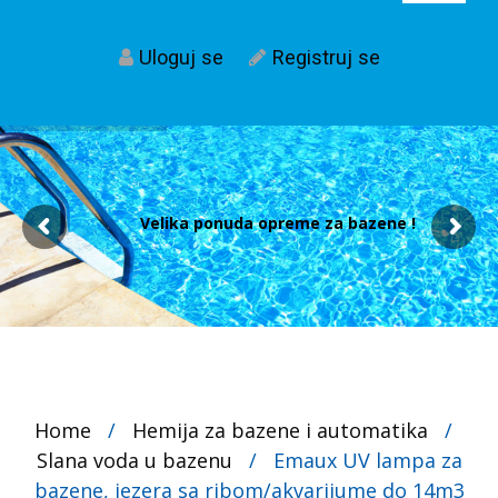
Uloguj se
Registruj se
Velika ponuda opreme za bazene !
Home
/
Hemija za bazene i automatika
/
Slana voda u bazenu
/
Emaux UV lampa za
bazene, jezera sa ribom/akvarijume do 14m3