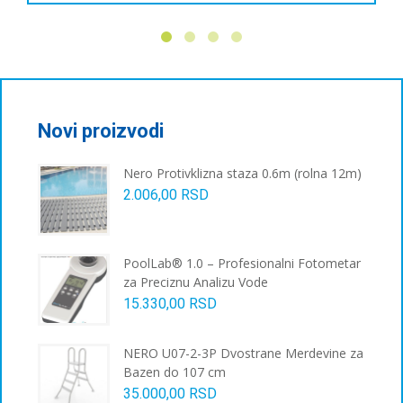
производ
има
више
варијанти.
Опције
могу
бити
Novi proizvodi
изабране
на
Nero Protivklizna staza 0.6m (rolna 12m)
страници
2.006,00
RSD
производа.
PoolLab® 1.0 – Profesionalni Fotometar
za Preciznu Analizu Vode
15.330,00
RSD
NERO U07-2-3P Dvostrane Merdevine za
Bazen do 107 cm
35.000,00
RSD