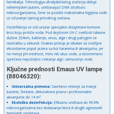
hemikalija. Tehnologija ultraljubičastog zračenja deluje
nehemijskim putem, uništavajući DNK strukturu
mikroorganizama, čime se postiže maksimalna higijena vode
uz očuvanje njenog prirodnog sastava.
Dezinfekcija se vrši unutar specijalno dizajnirane komore
kroz koju protiče voda. Pod dejstvom UV-C svetlosti talasne
dužine 254nm, bakterije, virusi, alge i drugi patogeni se
neutrališu u sekundi. Ovakav pristup je idealan za osetljive
ekosisteme poput jezera sa koi šaranima ili akvarijuma, jer
ne menja pH vrednost, miris niti ukus vode, a istovremeno
sprečava nepoželjno cvetanje algi i zamućenje vode.
Ključne prednosti Emaux UV lampe
(88046320):
Univerzalna primena:
Savršeno rešenje za manje
bazene, fontane, dekorativna jezera i profesionalne
akvarijume do 14 m³.
Ekološka dezinfekcija:
Efikasno uništava do 99.9%
mikroorganizama bez dodavanja hlora ili drugih agresivnih
hemijskih sredstava.