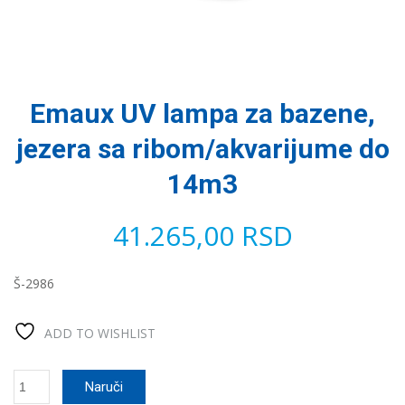
Emaux UV lampa za bazene,
jezera sa ribom/akvarijume do
14m3
41.265,00
RSD
Š-2986
ADD TO WISHLIST
Emaux
Naruči
UV