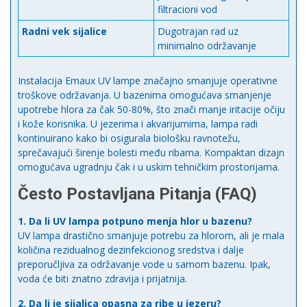
filtracioni vod
Radni vek sijalice
Dugotrajan rad uz
minimalno održavanje
Instalacija Emaux UV lampe značajno smanjuje operativne
troškove održavanja. U bazenima omogućava smanjenje
upotrebe hlora za čak 50-80%, što znači manje iritacije očiju
i kože korisnika. U jezerima i akvarijumima, lampa radi
kontinuirano kako bi osigurala biološku ravnotežu,
sprečavajući širenje bolesti među ribama. Kompaktan dizajn
omogućava ugradnju čak i u uskim tehničkim prostorijama.
Često Postavljana Pitanja (FAQ)
1. Da li UV lampa potpuno menja hlor u bazenu?
UV lampa drastično smanjuje potrebu za hlorom, ali je mala
količina rezidualnog dezinfekcionog sredstva i dalje
preporučljiva za održavanje vode u samom bazenu. Ipak,
voda će biti znatno zdravija i prijatnija.
2. Da li je sijalica opasna za ribe u jezeru?