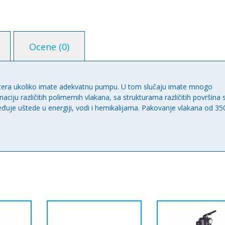
Ocene (0)
iltera ukoliko imate adekvatnu pumpu. U tom slučaju imate mnogo
inaciju različitih polimernih vlakana, sa strukturama različitih površina 
eđuje uštede u energiji, vodi i hemikalijama. Pakovanje vlakana od 35