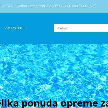
7137 822
Radno vreme: Pon–Pet: 08:00-17:00 Sub:09:00-15:00
PROIZVODI
lika ponuda opreme za