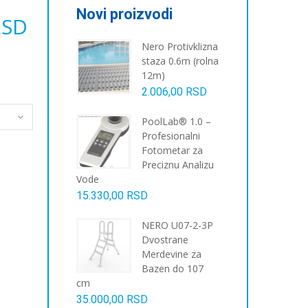
Novi proizvodi
RSD
Nero Protivklizna
staza 0.6m (rolna
12m)
2.006,00
RSD
PoolLab® 1.0 –
Profesionalni
Fotometar za
Preciznu Analizu
Vode
15.330,00
RSD
NERO U07-2-3P
Dvostrane
Merdevine za
Bazen do 107
cm
35.000,00
RSD