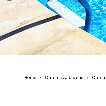
Home
/
Oprema za bazene
/
Oprema