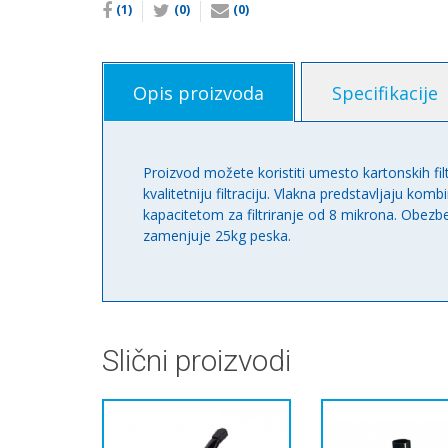
(1)
(0)
(0)
Opis proizvoda
Specifikacije
Proizvod možete koristiti umesto kartonskih f
kvalitetniju filtraciju. Vlakna predstavljaju komb
kapacitetom za filtriranje od 8 mikrona. Obezb
zamenjuje 25kg peska.
Slični proizvodi