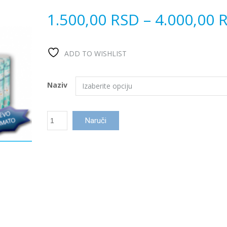
1.500,00
RSD
–
4.000,00
ADD TO WISHLIST
Naziv
Vlakna
Naruči
za
filtraciju
Fibalon
количина