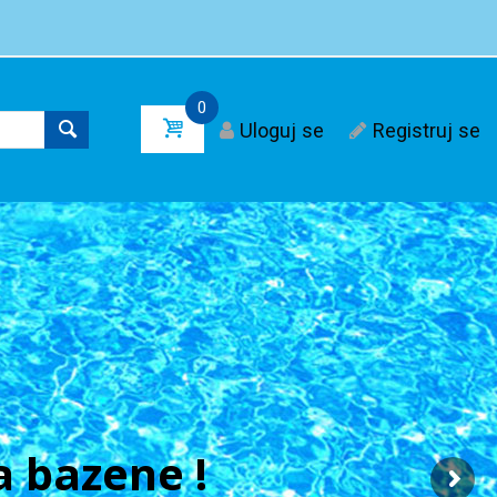
0
Uloguj se
Registruj se
 bazene !