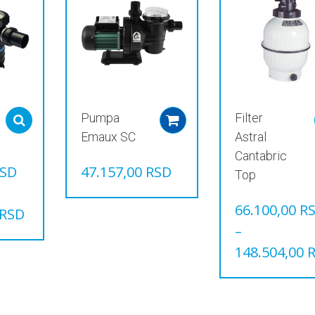
Pumpa
Filter
Select options
Add to cart
Emaux SC
Astral
Cantabric
SD
47.157,00
RSD
Top
66.100,00
R
RSD
–
148.504,00
Овај
производ
има
више