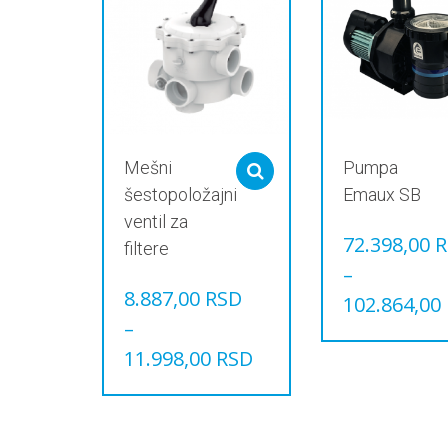
Mešni
Pumpa
Select options
šestopoložajni
Emaux SB
ventil za
72.398,00
R
filtere
–
8.887,00
RSD
102.864,00
–
Овај
производ
11.998,00
RSD
има
Овај
више
производ
варијанти.
има
Опције
више