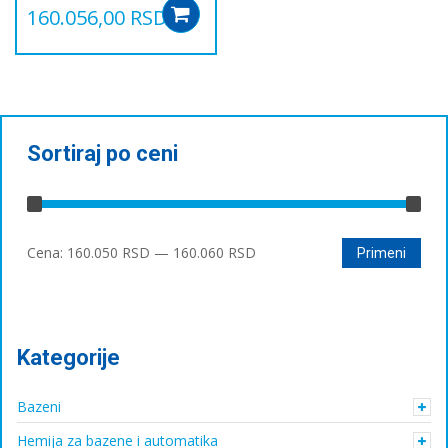
160.056,00
RSD
Add to cart
Sortiraj po ceni
Минимална
Максимална
Cena:
160.050 RSD
—
160.060 RSD
Primeni
цена
цена
Kategorije
Bazeni
Hemija za bazene i automatika