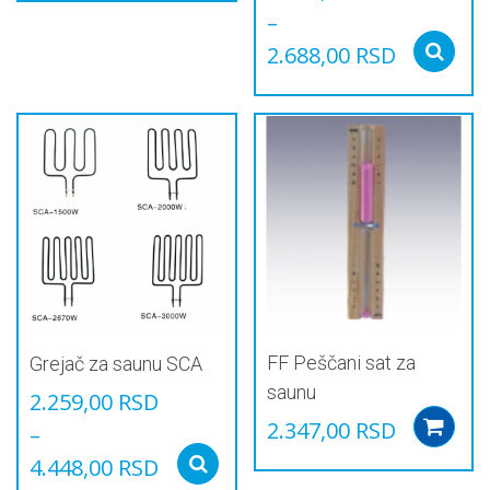
производ
–
има
2.688,00
RSD
више
варијанти.
Овај
Опције
производ
могу
има
бити
више
изабране
варијанти.
на
Опције
страници
могу
производа.
бити
изабране
на
страници
производа.
FF Peščani sat za
Grejač za saunu SCA
saunu
2.259,00
RSD
2.347,00
RSD
–
4.448,00
RSD
Select options