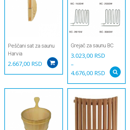
Опције
могу
бити
изабране
на
страници
производа.
Grejač za saunu BC
Peščani sat za saunu
Harvia
3.023,00
RSD
2.667,00
RSD
–
Add to cart
4.676,00
RSD
Овај
производ
има
више
варијанти.
Опције
могу
бити
изабране