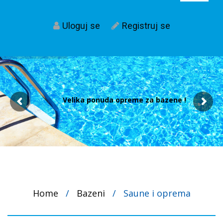
Uloguj se
Registruj se
Velika ponuda opreme za bazene !
Home
/
Bazeni
/
Saune i oprema