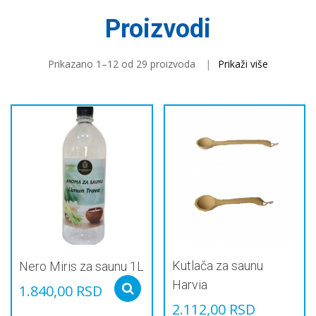
Proizvodi
Prikazano 1–12 od 29 proizvoda
Prikaži više
Kutlača za saunu
Nero Miris za saunu 1L
Harvia
1.840,00
RSD
Select options
2.112,00
RSD
Овај