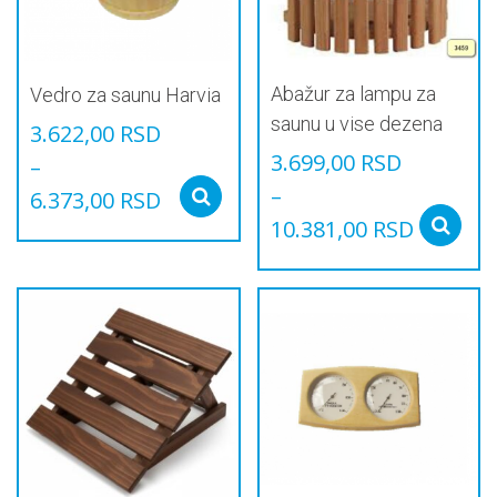
на
страници
производа.
Abažur za lampu za
Vedro za saunu Harvia
saunu u vise dezena
3.622,00
RSD
3.699,00
RSD
–
–
6.373,00
RSD
Select options
10.381,00
RSD
Овај
производ
Овај
има
производ
више
има
варијанти.
више
Опције
варијанти.
могу
Опције
бити
могу
изабране
бити
на
изабране
страници
на
производа.
страници