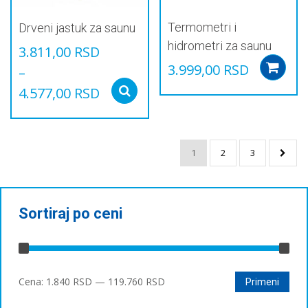
производа.
Termometri i
Drveni jastuk za saunu
hidrometri za saunu
3.811,00
RSD
3.999,00
RSD
–
4.577,00
RSD
Select options
Овај
производ
има
1
2
3
више
варијанти.
Опције
могу
бити
Sortiraj po ceni
изабране
на
страници
производа.
Минимална
Максимална
Cena:
1.840 RSD
—
119.760 RSD
Primeni
цена
цена