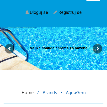
Uloguj se
Registruj se
Velika ponuda opreme za bazene !
Home
/
Brands
/
AquaGem