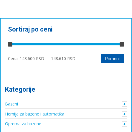
Sortiraj po ceni
Минимална
Максимална
Cena:
148.600 RSD
—
148.610 RSD
Primeni
цена
цена
Kategorije
Bazeni
Hemija za bazene i automatika
Oprema za bazene