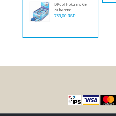
DPool Flokulant Gel
прои
za bazene
има
759,00
RSD
виш
вари
Опци
могу
бит
изаб
на
стра
прои