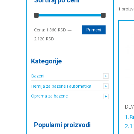
Sortiraj po ceni
1 proiz
Минимална
Максимална
Cena:
1.860 RSD
—
Primeni
цена
цена
2.120 RSD
Kategorije
Bazeni
Hemija za bazene i automatika
Oprema za bazene
DLW
1.8
Popularni proizvodi
2.1
Овај