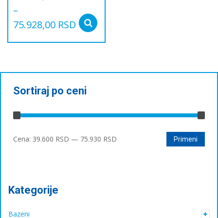
–
75.928,00
RSD
Select options
Овај
производ
има
више
варијанти.
Опције
Sortiraj po ceni
могу
бити
изабране
на
Минимална
Максимална
страници
Cena:
39.600 RSD
—
75.930 RSD
Primeni
производа.
цена
цена
Kategorije
Bazeni