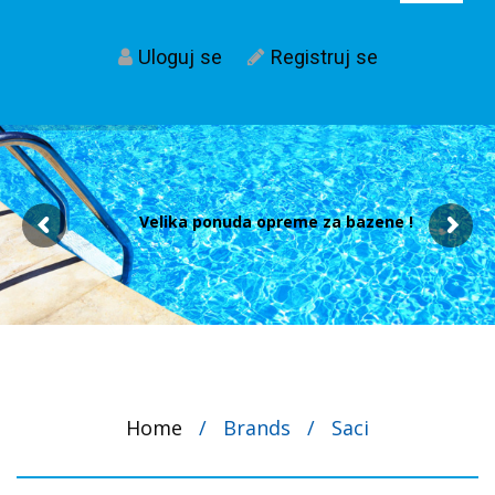
Uloguj se
Registruj se
Velika ponuda opreme za bazene !
Home
/
Brands
/
Saci