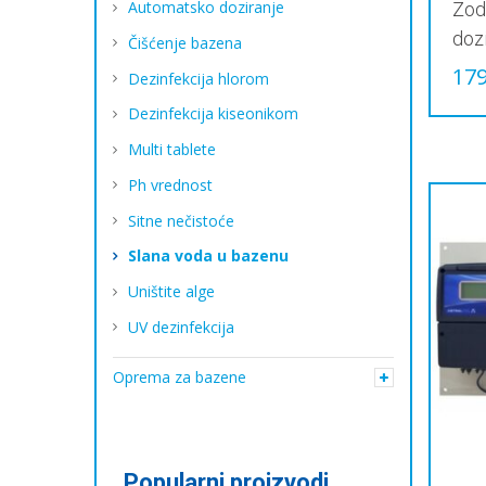
Automatsko doziranje
Zodi
doz
Čišćenje bazena
179
Dezinfekcija hlorom
Dezinfekcija kiseonikom
Multi tablete
Ph vrednost
Sitne nečistoće
Slana voda u bazenu
Uništite alge
UV dezinfekcija
Oprema za bazene
Popularni proizvodi