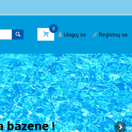
0
Uloguj se
Registruj se
 bazene !