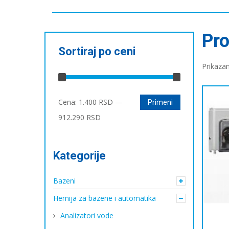
Pro
Sortiraj po ceni
Prikaza
Минимална
Максимална
Cena:
1.400 RSD
—
Primeni
цена
цена
912.290 RSD
Kategorije
Bazeni
Hemija za bazene i automatika
Analizatori vode