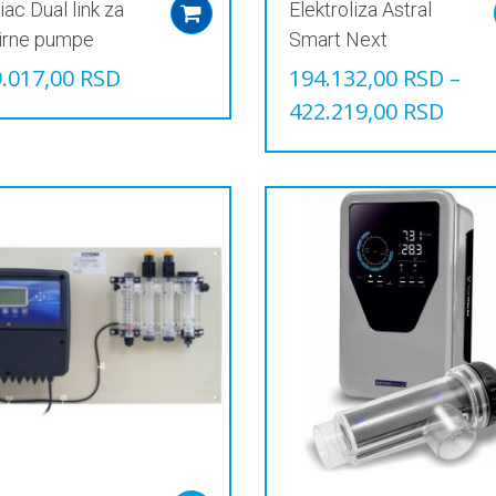
ac Dual link za
Elektroliza Astral
Add to cart
irne pumpe
Smart Next
.017,00
RSD
194.132,00
RSD
–
422.219,00
RSD
Овај
производ
има
више
варијанти.
Опције
могу
бити
изабране
на
страници
производа.