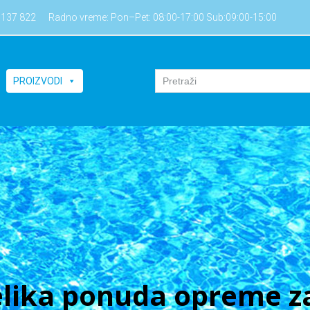
7137 822
Radno vreme: Pon–Pet: 08:00-17:00 Sub:09:00-15:00
PROIZVODI
lika ponuda opreme za