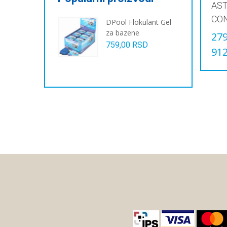
AS
CO
DPool Flokulant Gel
za bazene
279
759,00
RSD
912
Овај
прои
има
виш
вари
Опци
могу
бит
изаб
на
стра
прои