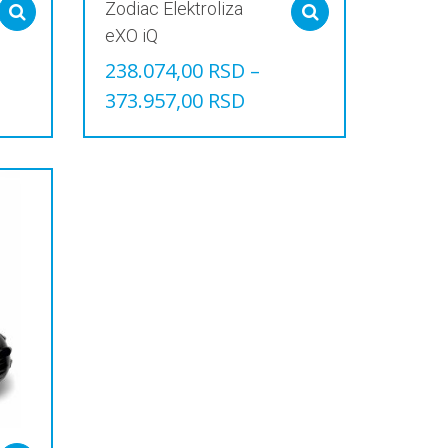
Zodiac Elektroliza
Select options
Select options
eXO iQ
238.074,00
RSD
–
373.957,00
RSD
Овај
производ
има
више
варијанти.
Опције
могу
бити
изабране
на
страници
производа.