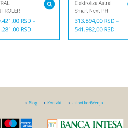
TRAL
Elektroliza Astral
Select options
NTROLER
Smart Next PH
.421,00
RSD
–
313.894,00
RSD
–
.281,00
RSD
541.982,00
RSD
Овај
звод
производ
има
е
више
јанти.
варијанти.
је
Опције
могу
и
бити
ране
изабране
на
ници
страници
звода.
производа.
Blog
Kontakt
Uslovi korišćenja