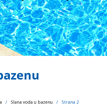
 bazenu
a
/
Slana voda u bazenu
/
Strana 2