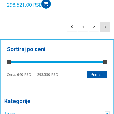
298.521,00
RSD
Add to cart
1
2
3
Sortiraj po ceni
Минимална
Максимална
Cena:
640 RSD
—
298.530 RSD
Primeni
цена
цена
Kategorije
Bazeni