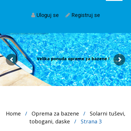
Uloguj se
Registruj se
Velika ponuda opreme za bazene !
Home
/
Oprema za bazene
/
Solarni tuševi,
tobogani, daske
/
Strana 3