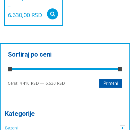
–
6.630,00
RSD
Select options
Овај
производ
има
више
варијанти.
Опције
Sortiraj po ceni
могу
бити
изабране
на
Минимална
Максимална
страници
Cena:
4.410 RSD
—
6.630 RSD
Primeni
производа.
цена
цена
Kategorije
Bazeni