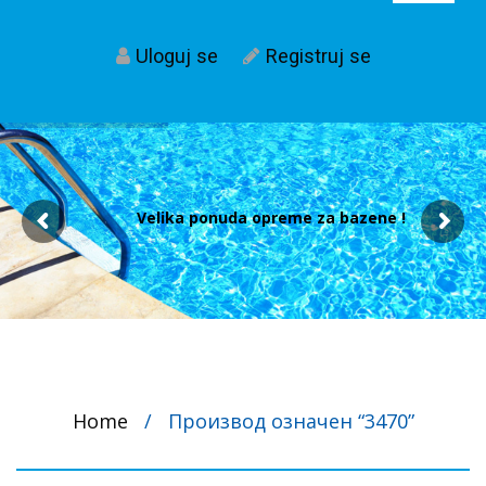
Uloguj se
Registruj se
Velika ponuda opreme za bazene !
Home
/
Производ oзначен “3470”