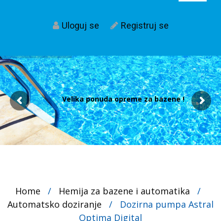
Uloguj se
Registruj se
Velika ponuda opreme za bazene !
Home
/
Hemija za bazene i automatika
/
Automatsko doziranje
/
Dozirna pumpa Astral
Optima Digital