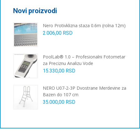
Novi proizvodi
Nero Protivklizna staza 0.6m (rolna 12m)
2.006,00
RSD
PoolLab® 1.0 – Profesionalni Fotometar
za Preciznu Analizu Vode
15.330,00
RSD
NERO U07-2-3P Dvostrane Merdevine za
Bazen do 107 cm
35.000,00
RSD