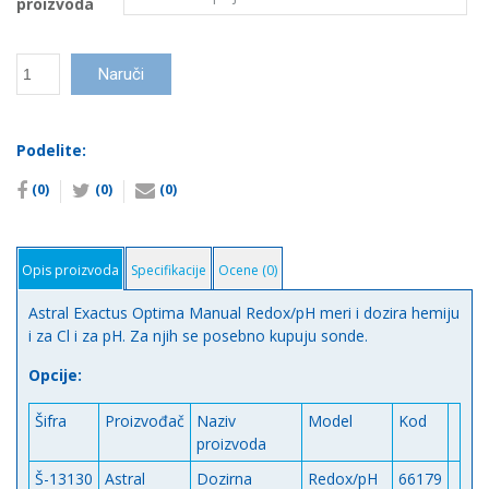
proizvoda
Dozirna
Naruči
pumpa
Astral
Optima
Podelite:
Digital
количина
(0)
(0)
(0)
Opis proizvoda
Specifikacije
Ocene (0)
Astral Exactus Optima Manual Redox/pH meri i dozira hemiju
i za Cl i za pH. Za njih se posebno kupuju sonde.
Opcije:
Šifra
Proizvođač
Naziv
Model
Kod
proizvoda
Š-13130
Astral
Dozirna
Redox/pH
66179