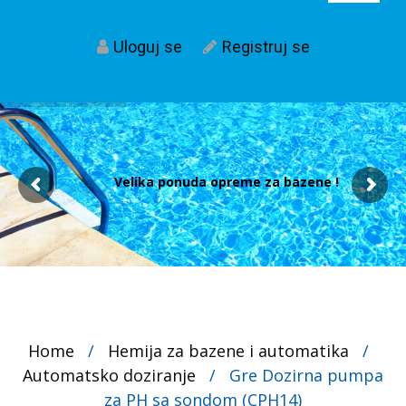
Uloguj se
Registruj se
Velika ponuda opreme za bazene !
Home
/
Hemija za bazene i automatika
/
Automatsko doziranje
/
Gre Dozirna pumpa
za PH sa sondom (CPH14)