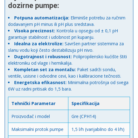
dozirne pumpe:
Potpuna automatizacija:
Eliminiše potrebu za ručnim
dodavanjem pH minus ili pH plus sredstava.
Visoka preciznost:
Kontrola u opsegu od ± 0,1 pH
garantuje stabilnost i udobnost pri kupanju.
Idealna za elektrolize:
Savršen partner sistemima za
slanu vodu koji često destabilizuju pH nivo.
Dugotrajnost i robusnost:
Polipropilensko kućište štiti
elektroniku od vlage i hemikalija.
Kompletan set za montažu:
Paket sadrži sondu,
ventile, usisne i odvodne cevi, kao i kalibracione tečnosti.
Energetska efikasnost:
Minimalna potrošnja od svega
6W uz radni pritisak do 1,5 bara.
Tehnički Parametar
Specifikacija
Proizvođač i model
Gre (CPH14)
Maksimalni protok pumpe
1,5 l/h (varijabilno do 4 l/h)