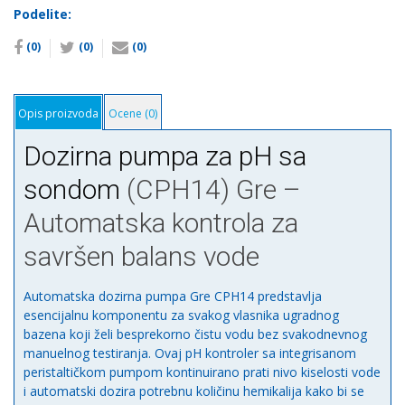
PH
Podelite:
sa
(0)
(0)
(0)
sondom
(CPH14)
количина
Opis proizvoda
Ocene (0)
Dozirna pumpa za pH sa
sondom
(CPH14) Gre –
Automatska kontrola za
savršen balans vode
Automatska dozirna pumpa Gre CPH14 predstavlja
esencijalnu komponentu za svakog vlasnika ugradnog
bazena koji želi besprekorno čistu vodu bez svakodnevnog
manuelnog testiranja. Ovaj pH kontroler sa integrisanom
peristaltičkom pumpom kontinuirano prati nivo kiselosti vode
i automatski dozira potrebnu količinu hemikalija kako bi se