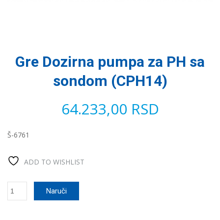
Gre Dozirna pumpa za PH sa
sondom (CPH14)
64.233,00
RSD
Š-6761
ADD TO WISHLIST
Gre
Naruči
Dozirna
pumpa
za