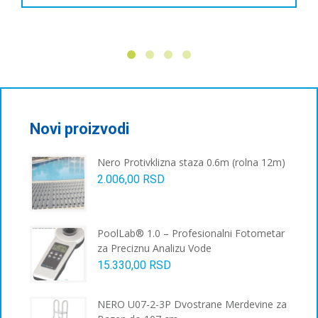
производ
има
више
варијанти.
Опције
могу
бити
изабране
Novi proizvodi
на
страници
Nero Protivklizna staza 0.6m (rolna 12m)
производа.
2.006,00
RSD
PoolLab® 1.0 – Profesionalni Fotometar
za Preciznu Analizu Vode
15.330,00
RSD
NERO U07-2-3P Dvostrane Merdevine za