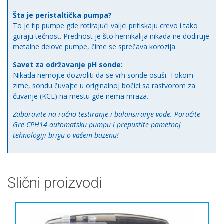
Šta je peristaltička pumpa?
To je tip pumpe gde rotirajući valjci pritiskaju crevo i tako
guraju tečnost. Prednost je što hemikalija nikada ne dodiruje
metalne delove pumpe, čime se sprečava korozija.
Savet za održavanje pH sonde:
Nikada nemojte dozvoliti da se vrh sonde osuši. Tokom
zime, sondu čuvajte u originalnoj bočici sa rastvorom za
čuvanje (KCL) na mestu gde nema mraza.
Zaboravite na ručno testiranje i balansiranje vode. Poručite
Gre CPH14 automatsku pumpu i prepustite pametnoj
tehnologiji brigu o vašem bazenu!
Slični proizvodi