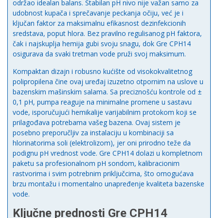
održao idealan balans. Stabilan pH nivo nije važan samo za
udobnost kupača i sprečavanje peckanja očiju, već je i
ključan faktor za maksimalnu efikasnost dezinfekcionih
sredstava, poput hlora. Bez pravilno regulisanog pH faktora,
čak i najskuplja hemija gubi svoju snagu, dok Gre CPH14
osigurava da svaki tretman vode pruži svoj maksimum.
Kompaktan dizajn i robusno kućište od visokokvalitetnog
polipropilena čine ovaj uređaj izuzetno otpornim na uslove u
bazenskim mašinskim salama. Sa preciznošću kontrole od ±
0,1 pH, pumpa reaguje na minimalne promene u sastavu
vode, isporučujući hemikalije varijabilnim protokom koji se
prilagođava potrebama vašeg bazena. Ovaj sistem je
posebno preporučljiv za instalaciju u kombinaciji sa
hlorinatorima soli (elektrolizom), jer oni prirodno teže da
podignu pH vrednost vode. Gre CPH14 dolazi u kompletnom
paketu sa profesionalnom pH sondom, kalibracionim
rastvorima i svim potrebnim priključcima, što omogućava
brzu montažu i momentalno unapređenje kvaliteta bazenske
vode.
Ključne prednosti Gre CPH14