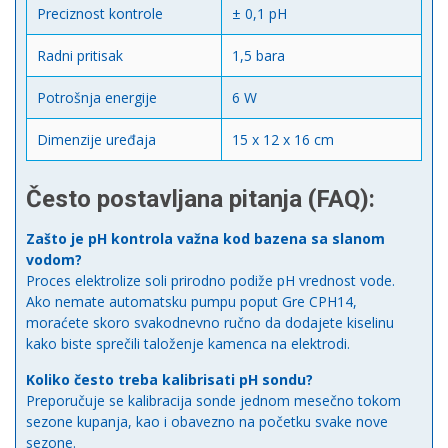
Preciznost kontrole
± 0,1 pH
Radni pritisak
1,5 bara
Potrošnja energije
6 W
Dimenzije uređaja
15 x 12 x 16 cm
Često postavljana pitanja (FAQ):
Zašto je pH kontrola važna kod bazena sa slanom
vodom?
Proces elektrolize soli prirodno podiže pH vrednost vode.
Ako nemate automatsku pumpu poput Gre CPH14,
moraćete skoro svakodnevno ručno da dodajete kiselinu
kako biste sprečili taloženje kamenca na elektrodi.
Koliko često treba kalibrisati pH sondu?
Preporučuje se kalibracija sonde jednom mesečno tokom
sezone kupanja, kao i obavezno na početku svake nove
sezone.