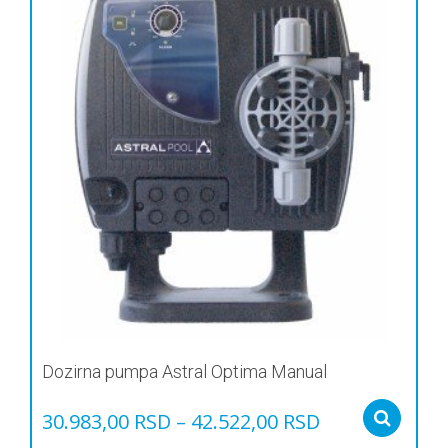
Dozirna pumpa Astral Optima Manual
30.983,00
RSD
–
42.522,00
RSD
Sel
Овај