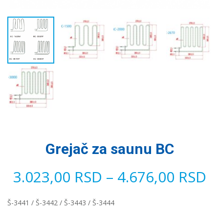
Grejač za saunu BC
3.023,00
RSD
–
4.676,00
RSD
Š-3441 / Š-3442 / Š-3443 / Š-3444