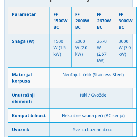
Parametar
FF
FF
FF
FF
1500W
2000W
2670W
3000W
BC
BC
BC
BC
Snaga (W)
1500
2000
2670
3000
W (1.5
W (2.0
W
W (3.0
kW)
kW)
(2.67
kW)
kW)
Materijal
Nerđajući čelik (Stainless Steel)
korpusa
Unutrašnji
Nikl / Gvožđe
elementi
Kompatibilnost
Električne sauna peći (BC serija)
Uvoznik
Sve za bazene d.o.o.