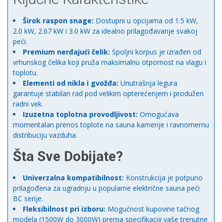
Širok raspon snage:
Dostupni u opcijama od 1.5 kW,
2.0 kW, 2.67 kW i 3.0 kW za idealno prilagođavanje svakoj
peći.
Premium nerđajući čelik:
Spoljni korpus je izrađen od
vrhunskog čelika koji pruža maksimalnu otpornost na vlagu i
toplotu.
Elementi od nikla i gvožđa:
Unutrašnja legura
garantuje stabilan rad pod velikim opterećenjem i produžen
radni vek.
Izuzetna toplotna provodljivost:
Omogućava
momentalan prenos toplote na sauna kamenje i ravnomernu
distribuciju vazduha.
Šta Sve Dobijate?
Univerzalna kompatibilnost:
Konstrukcija je potpuno
prilagođena za ugradnju u popularne električne sauna peći
BC serije.
Fleksibilnost pri izboru:
Mogućnost kupovine tačnog
modela (1500W do 3000W) prema specifikaciji vaše trenutne