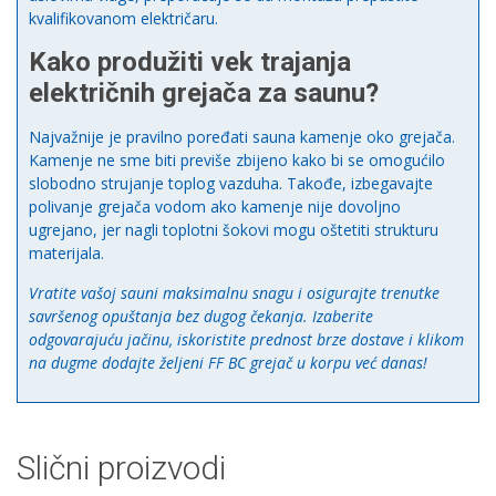
kvalifikovanom električaru.
Kako produžiti vek trajanja
električnih grejača za saunu?
Najvažnije je pravilno poređati sauna kamenje oko grejača.
Kamenje ne sme biti previše zbijeno kako bi se omogućilo
slobodno strujanje toplog vazduha. Takođe, izbegavajte
polivanje grejača vodom ako kamenje nije dovoljno
ugrejano, jer nagli toplotni šokovi mogu oštetiti strukturu
materijala.
Vratite vašoj sauni maksimalnu snagu i osigurajte trenutke
savršenog opuštanja bez dugog čekanja. Izaberite
odgovarajuću jačinu, iskoristite prednost brze dostave i klikom
na dugme dodajte željeni FF BC grejač u korpu već danas!
Slični proizvodi