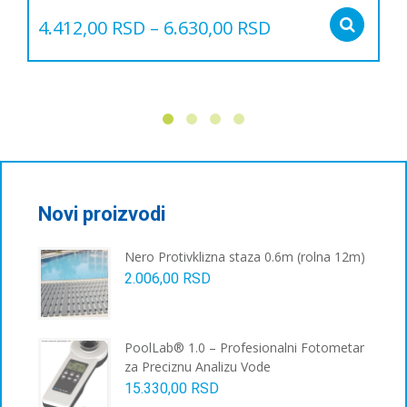
4.412,00
RSD
–
6.630,00
RSD
Sel
Овај
производ
има
више
варијанти.
Опције
могу
бити
изабране
Novi proizvodi
на
страници
Nero Protivklizna staza 0.6m (rolna 12m)
производа.
2.006,00
RSD
PoolLab® 1.0 – Profesionalni Fotometar
za Preciznu Analizu Vode
15.330,00
RSD