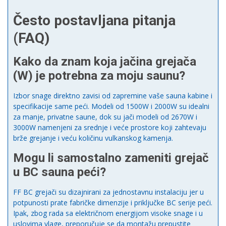
Često postavljana pitanja
(FAQ)
Kako da znam koja jačina grejača
(W) je potrebna za moju saunu?
Izbor snage direktno zavisi od zapremine vaše sauna kabine i
specifikacije same peći. Modeli od 1500W i 2000W su idealni
za manje, privatne saune, dok su jači modeli od 2670W i
3000W namenjeni za srednje i veće prostore koji zahtevaju
brže grejanje i veću količinu vulkanskog kamenja.
Mogu li samostalno zameniti grejač
u BC sauna peći?
FF BC grejači su dizajnirani za jednostavnu instalaciju jer u
potpunosti prate fabričke dimenzije i priključke BC serije peći.
Ipak, zbog rada sa električnom energijom visoke snage i u
uslovima vlage, preporučuje se da montažu prepustite