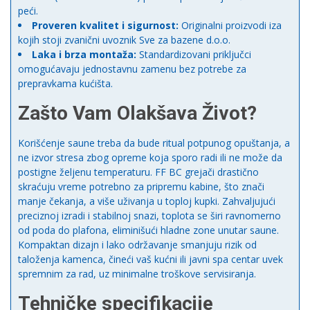
peći.
Proveren kvalitet i sigurnost:
Originalni proizvodi iza
kojih stoji zvanični uvoznik Sve za bazene d.o.o.
Laka i brza montaža:
Standardizovani priključci
omogućavaju jednostavnu zamenu bez potrebe za
prepravkama kućišta.
Zašto Vam Olakšava Život?
Korišćenje saune treba da bude ritual potpunog opuštanja, a
ne izvor stresa zbog opreme koja sporo radi ili ne može da
postigne željenu temperaturu. FF BC grejači drastično
skraćuju vreme potrebno za pripremu kabine, što znači
manje čekanja, a više uživanja u toploj kupki. Zahvaljujući
preciznoj izradi i stabilnoj snazi, toplota se širi ravnomerno
od poda do plafona, eliminišući hladne zone unutar saune.
Kompaktan dizajn i lako održavanje smanjuju rizik od
taloženja kamenca, čineći vaš kućni ili javni spa centar uvek
spremnim za rad, uz minimalne troškove servisiranja.
Tehničke specifikacije