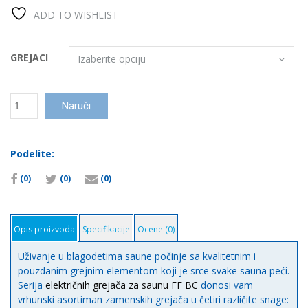
ADD TO WISHLIST
GREJACI
Grejač
Naruči
za
saunu
BC
Podelite:
количина
(0)
(0)
(0)
Opis proizvoda
Specifikacije
Ocene (0)
Uživanje u blagodetima saune počinje sa kvalitetnim i
pouzdanim grejnim elementom koji je srce svake sauna peći.
Serija
električnih grejača za saunu FF BC
donosi vam
vrhunski asortiman zamenskih grejača u četiri različite snage: