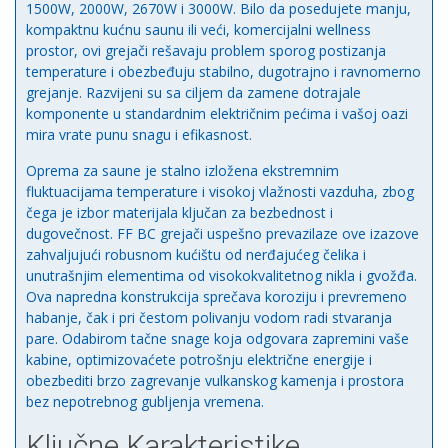
1500W, 2000W, 2670W i 3000W. Bilo da posedujete manju,
kompaktnu kućnu saunu ili veći, komercijalni wellness
prostor, ovi grejači rešavaju problem sporog postizanja
temperature i obezbeđuju stabilno, dugotrajno i ravnomerno
grejanje. Razvijeni su sa ciljem da zamene dotrajale
komponente u standardnim električnim pećima i vašoj oazi
mira vrate punu snagu i efikasnost.
Oprema za saune je stalno izložena ekstremnim
fluktuacijama temperature i visokoj vlažnosti vazduha, zbog
čega je izbor materijala ključan za bezbednost i
dugovečnost. FF BC grejači uspešno prevazilaze ove izazove
zahvaljujući robusnom kućištu od nerđajućeg čelika i
unutrašnjim elementima od visokokvalitetnog nikla i gvožđa.
Ova napredna konstrukcija sprečava koroziju i prevremeno
habanje, čak i pri čestom polivanju vodom radi stvaranja
pare. Odabirom tačne snage koja odgovara zapremini vaše
kabine, optimizovaćete potrošnju električne energije i
obezbediti brzo zagrevanje vulkanskog kamenja i prostora
bez nepotrebnog gubljenja vremena.
Ključne Karakteristike