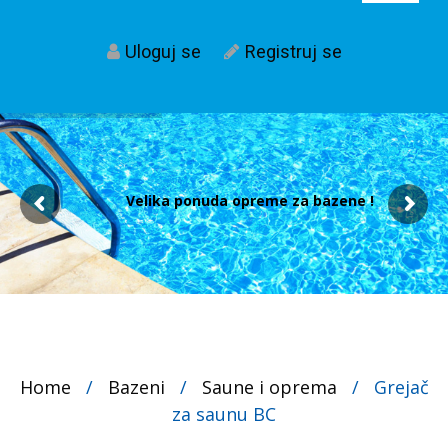
Uloguj se
Registruj se
Velika ponuda opreme za bazene !
Home
/
Bazeni
/
Saune i oprema
/
Grejač
za saunu BC