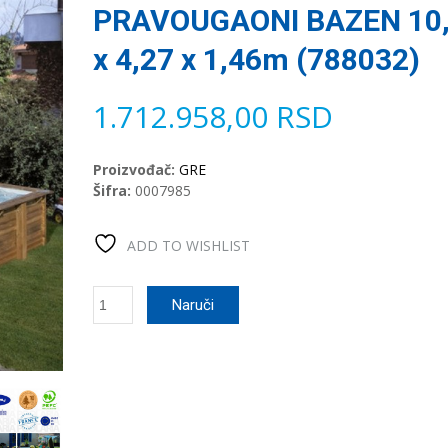
PRAVOUGAONI BAZEN 10
x 4,27 x 1,46m (788032)
1.712.958,00
RSD
Proizvođač:
GRE
Šifra:
0007985
ADD TO WISHLIST
GRE
Naruči
MINT
SET
PRAVOUGAONI
BAZEN
10,18
x
4,27