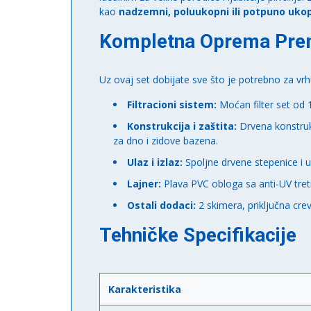
kao
nadzemni, poluukopni ili potpuno uko
Kompletna Oprema Prem
Uz ovaj set dobijate sve što je potrebno za vr
Filtracioni sistem:
Moćan filter set od 
Konstrukcija i zaštita:
Drvena konstrukc
za dno i zidove bazena.
Ulaz i izlaz:
Spoljne drvene stepenice i u
Lajner:
Plava PVC obloga sa anti-UV tret
Ostali dodaci:
2 skimera, priključna crev
Tehničke Specifikacije
Karakteristika