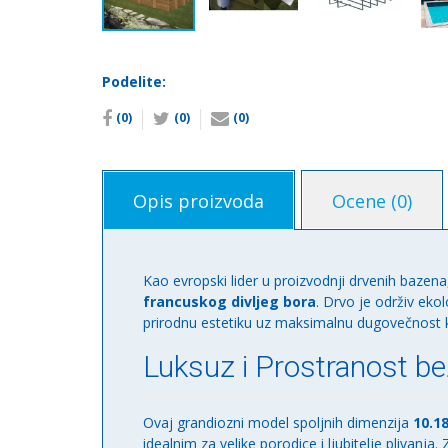
Podelite:
(0)
(0)
(0)
Opis proizvoda
Ocene (0)
Kao evropski lider u proizvodnji drvenih bazen
francuskog divljeg bora
. Drvo je održiv ekol
prirodnu estetiku uz maksimalnu dugovečnost k
Luksuz i Prostranost 
Ovaj grandiozni model spoljnih dimenzija
10.18
idealnim za velike porodice i ljubitelje plivanja