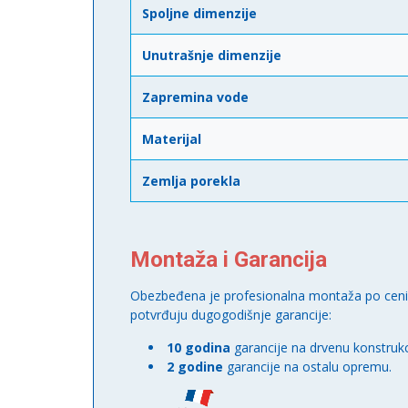
Spoljne dimenzije
Unutrašnje dimenzije
Zapremina vode
Materijal
Zemlja porekla
Montaža i Garancija
Obezbeđena je profesionalna montaža po cen
potvrđuju dugogodišnje garancije:
10 godina
garancije na drvenu konstrukc
2 godine
garancije na ostalu opremu.