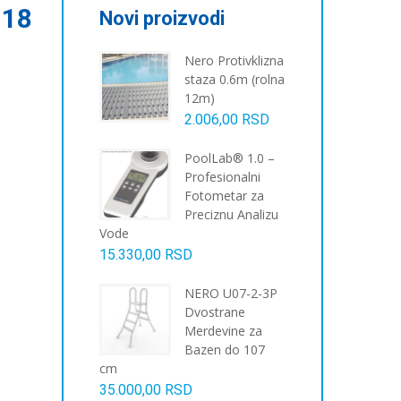
,18
Novi proizvodi
Nero Protivklizna
staza 0.6m (rolna
12m)
2.006,00
RSD
PoolLab® 1.0 –
Profesionalni
Fotometar za
Preciznu Analizu
Vode
15.330,00
RSD
NERO U07-2-3P
Dvostrane
Merdevine za
Bazen do 107
cm
35.000,00
RSD