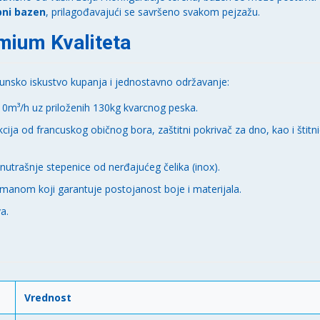
pni bazen
, prilagođavajući se savršeno svakom pejzažu.
ium Kvaliteta
hunsko iskustvo kupanja i jednostavno održavanje:
10m³/h uz priloženih 130kg kvarcnog peska.
ija od francuskog običnog bora, zaštitni pokrivač za dno, kao i štitni
nutrašnje stepenice od nerđajućeg čelika (inox).
manom koji garantuje postojanost boje i materijala.
a.
Vrednost