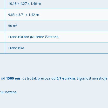
10.18 x 4.27 x 1.46 m
9.65 x 3.71 x 1.42 m
50 m³
Francuski bor (izuzetne čvrstoće)
Francuska
i od
1500 eur
, uz trošak prevoza od
0,7 eur/km
. Sigurnost investicije
iju bazena.