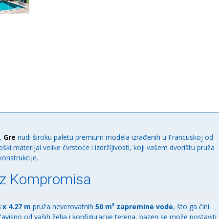
x
1,46m
(788032)
количина
a,
Gre
nudi široku paletu premium modela izrađenih u Francuskoj od
oški materijal velike čvrstoće i izdržljivosti, koji vašem dvorištu pruža
onstrukcije.
bez Kompromisa
 x 4.27 m
pruža neverovatnih
50 m³ zapremine vode
, što ga čini
. Zavisno od vaših želja i konfiguracije terena, bazen se može postaviti