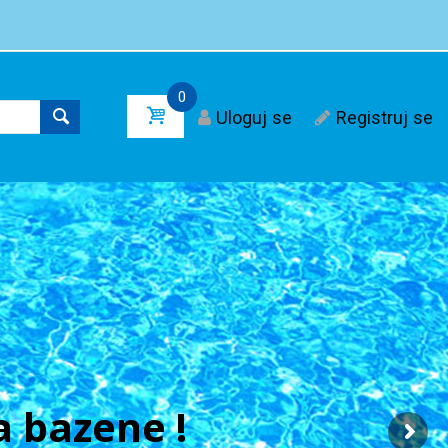
0
Uloguj se
Registruj se
 bazene !