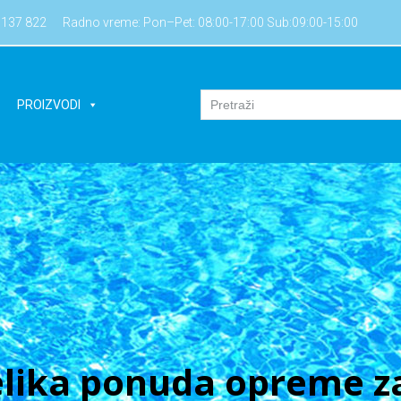
7137 822
Radno vreme: Pon–Pet: 08:00-17:00 Sub:09:00-15:00
PROIZVODI
lika ponuda opreme za