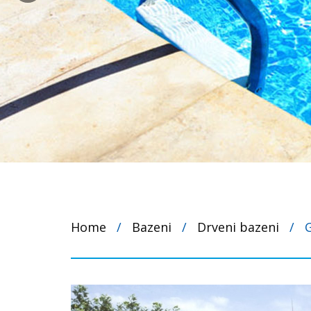
Home
/
Bazeni
/
Drveni bazeni
/