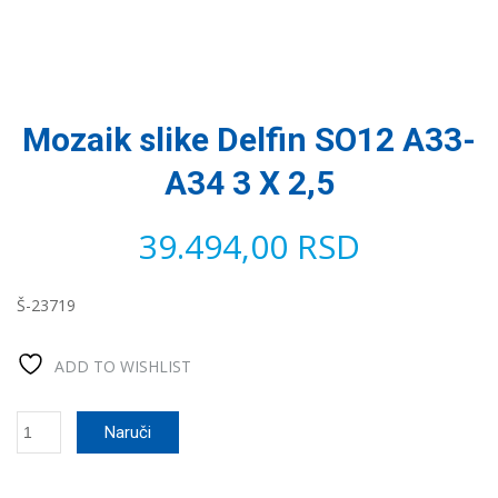
Mozaik slike Delfin SO12 A33-
A34 3 X 2,5
39.494,00
RSD
Š-23719
ADD TO WISHLIST
Mozaik
Naruči
slike
Delfin
SO12