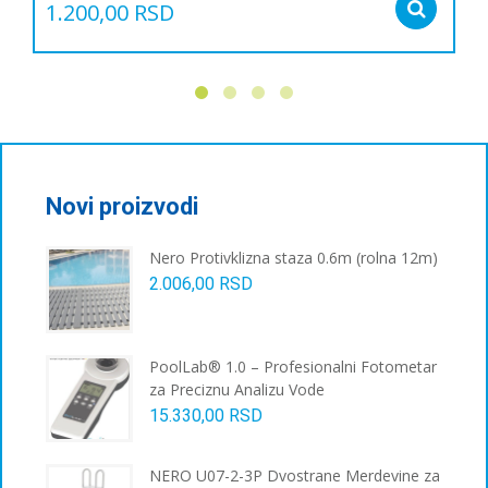
1.200,00
RSD
Sel
Овај
производ
има
више
варијанти.
Опције
могу
бити
Novi proizvodi
изабране
на
Nero Protivklizna staza 0.6m (rolna 12m)
страници
2.006,00
RSD
производа.
PoolLab® 1.0 – Profesionalni Fotometar
za Preciznu Analizu Vode
15.330,00
RSD
NERO U07-2-3P Dvostrane Merdevine za