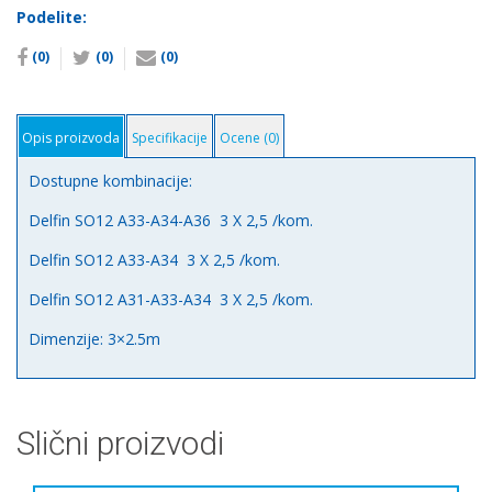
A33-
Podelite:
A34
(0)
(0)
(0)
3
X
2,5
количина
Opis proizvoda
Specifikacije
Ocene (0)
Dostupne kombinacije:
Delfin SO12 A33-A34-A36 3 X 2,5 /kom.
Delfin SO12 A33-A34 3 X 2,5 /kom.
Delfin SO12 A31-A33-A34 3 X 2,5 /kom.
Dimenzije: 3×2.5m
Slični proizvodi