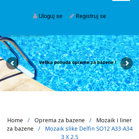
Uloguj se
Registruj se
Velika ponuda opreme za bazene !
Home
/
Oprema za bazene
/
Mozaik i liner
za bazene
/
Mozaik slike Delfin SO12 A33-A34
3 X 2,5