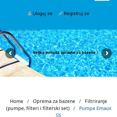
Uloguj se
Registruj se
Velika ponuda opreme za bazene !
Home
/
Oprema za bazene
/
Filtriranje
(pumpe, filteri i filterski set)
/
Pumpa Emaux
SS