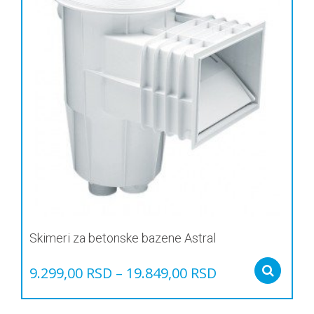
Skimeri za betonske bazene Astral
9.299,00
RSD
–
19.849,00
RSD
Sel
Овај
производ