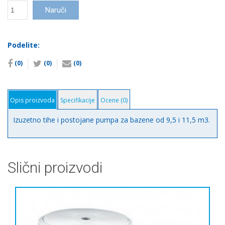
Pumpa
Naruči
Emaux
SS
количина
Podelite:
(0)
(0)
(0)
Opis proizvoda
Specifikacije
Ocene (0)
Izuzetno tihe i postojane pumpa za bazene od 9,5 i 11,5 m3.
Slični proizvodi