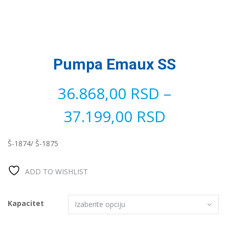
Pumpa Emaux SS
36.868,00
RSD
–
37.199,00
RSD
Š-1874/ Š-1875
ADD TO WISHLIST
Kapacitet