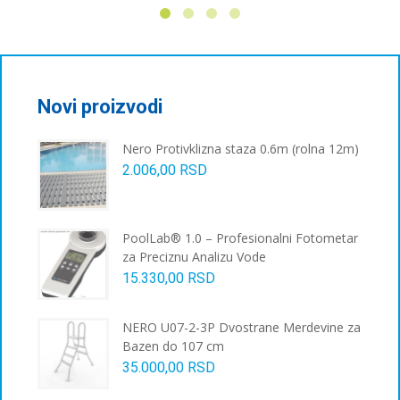
има
више
варијанти.
Опције
могу
бити
Novi proizvodi
изабране
на
Nero Protivklizna staza 0.6m (rolna 12m)
страници
2.006,00
RSD
производа.
PoolLab® 1.0 – Profesionalni Fotometar
za Preciznu Analizu Vode
15.330,00
RSD
NERO U07-2-3P Dvostrane Merdevine za
Bazen do 107 cm
35.000,00
RSD