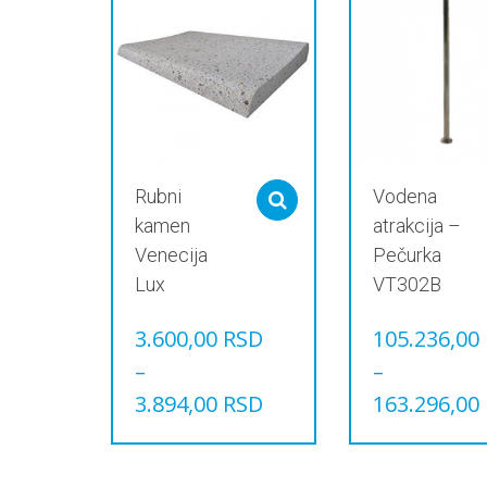
Rubni
Vodena
Select options
kamen
atrakcija –
Venecija
Pečurka
Lux
VT302B
3.600,00
RSD
105.236,00
–
–
3.894,00
RSD
163.296,00
Овај
Овај
производ
производ
има
има