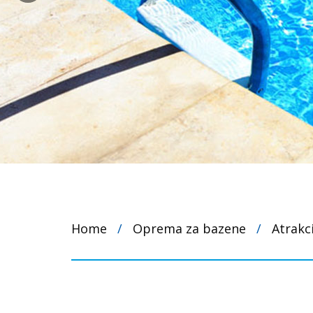
Home
/
Oprema za bazene
/
Atrakc