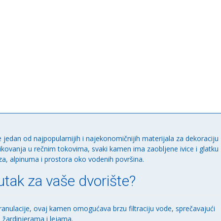
 jedan od najpopularnijih i najekonomičnijih materijala za dekoraciju
likovanja u rečnim tokovima, svaki kamen ima zaobljene ivice i glatku
za, alpinuma i prostora oko vodenih površina.
utak za vaše dvorište?
anulacije, ovaj kamen omogućava brzu filtraciju vode, sprečavajući
u žardinjerama i lejama.