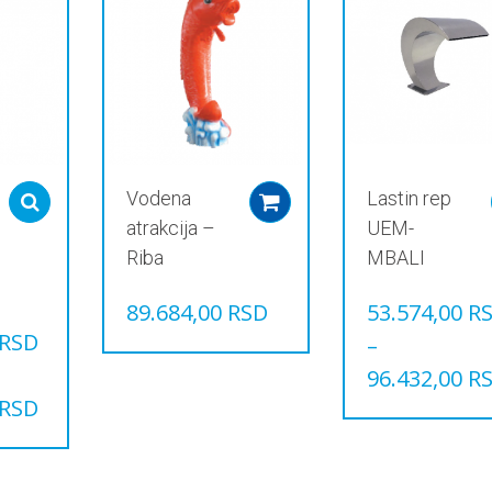
Vodena
Lastin rep
Select options
Add to cart
atrakcija –
UEM-
Riba
MBALI
89.684,00
RSD
53.574,00
R
RSD
–
96.432,00
R
RSD
Овај
производ
има
више