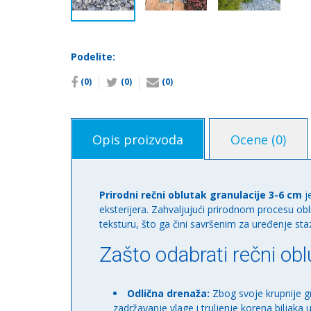
Podelite:
(0)
(0)
(0)
Opis proizvoda
Ocene (0)
Prirodni rečni oblutak granulacije 3-6 cm
je
eksterijera. Zahvaljujući prirodnom procesu ob
teksturu, što ga čini savršenim za uređenje sta
Zašto odabrati rečni obl
Odlična drenaža:
Zbog svoje krupnije gr
zadržavanje vlage i truljenje korena biljaka 