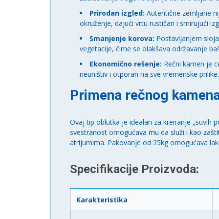
Prirodan izgled:
Autentične zemljane nij
okruženje, dajući vrtu rustičan i smirujući izg
Smanjenje korova:
Postavljanjem sloja
vegetacije, čime se olakšava održavanje baš
Ekonomično rešenje:
Rečni kamen je ce
neuništiv i otporan na sve vremenske prilike.
Primena rečnog kamena u
Ovaj tip oblutka je idealan za kreiranje „suvih
svestranost omogućava mu da služi i kao zaštit
atrijumima. Pakovanje od 25kg omogućava lako 
Specifikacije Proizvoda:
Karakteristika