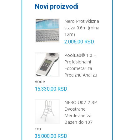
Novi proizvodi
Nero Protivklizna
staza 0.6m (rolna
12m)
2.006,00
RSD
PoolLab® 1.0 –
Profesionalni
Fotometar za
Preciznu Analizu
Vode
15.330,00
RSD
NERO U07-2-3P
Dvostrane
Merdevine za
Bazen do 107
cm
35.000,00
RSD