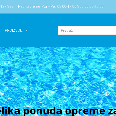
7137 822
Radno vreme: Pon–Pet: 08:00-17:00 Sub:09:00-15:00
PROIZVODI
lika ponuda opreme za