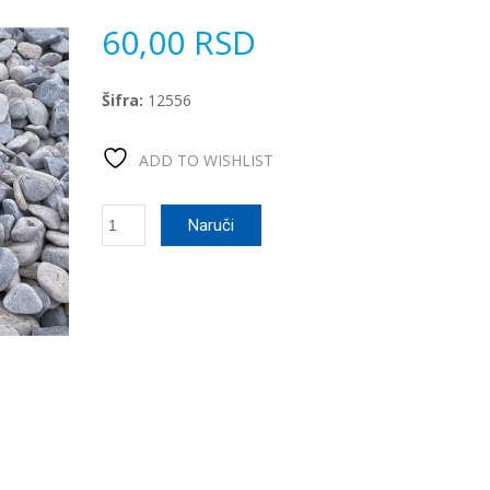
60,00
RSD
Šifra:
12556
ADD TO WISHLIST
Oblutak
Naruči
rečni
количина