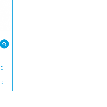
Select options
SD
SD