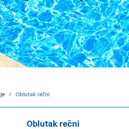
ije
/
Oblutak rečni
Oblutak rečni