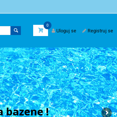
0
Uloguj se
Registruj se
 bazene !