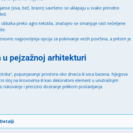
anse (siva, bež, braon) savršeno se uklapaju u svako prirodno
led.
 oblutka preko agro-tekstila, značajno se smanjuje rast neželjene
te.
novno najpovoljnija opcija za pokrivanje većih površina, a pritom je
 pejzažnoj arhitekturi
 potoka“, popunjavanje prostora oko drveća ili ivica bazena. Njegova
ni sloj na krovovima ili kao dekorativni element u unutrašnjim
rukovanje i precizno doziranje prilikom postavljanja.
Detalji