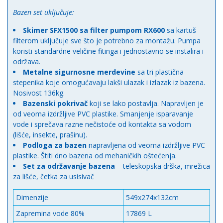
Bazen set uključuje:
Skimer SFX1500 sa filter pumpom RX600
sa kartuš
filterom uključuje sve što je potrebno za montažu. Pumpa
koristi standardne veličine fitinga i jednostavno se instalira i
održava.
Metalne sigurnosne merdevine
sa tri plastična
stepenika koje omogućavaju lakši ulazak i izlazak iz bazena.
Nosivost 136kg.
Bazenski pokrivač
koji se lako postavlja. Napravljen je
od veoma izdržljive PVC plastike. Smanjenje isparavanje
vode i sprečava razne nečistoće od kontakta sa vodom
(lišće, insekte, prašinu).
Podloga za bazen
napravljena od veoma izdržljive PVC
plastike. Štiti dno bazena od mehaničkih oštećenja.
Set za održavanje bazena
– teleskopska drška, mrežica
za lišće, četka za usisivač
Dimenzije
549x274x132cm
Zapremina vode 80%
17869 L