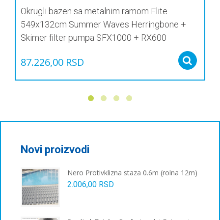
Okrugli bazen sa metalnim ramom Elite
549x132cm Summer Waves Herringbone +
Skimer filter pumpa SFX1000 + RX600
87.226,00
RSD
Sel
Novi proizvodi
Nero Protivklizna staza 0.6m (rolna 12m)
2.006,00
RSD