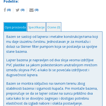
Podelite:
(0)
(0)
(0)
Opis proizvoda
Specifikacije
Ocene (0)
Bazen se sastoji od lajnera i metalne konstrukcije/rama koji
mu daje izuzetnu čvrstinu. Jednostavan je za montažu i
dolazi sa Skimer filter pumpom koja se postavlja sa spoljne
stane bazena.
Lajner bazena je napravljen od dva sloja veoma izdržljive
PVC plastike sa jakom poliesterskom unutrašnjom mrežom
između slojeva PVC-a kako bi se povećala izdržljivost i
dugovečnost lajnera.
Bazen se montira isključivo na ravnom terenu zbog
stabilnosti bazena i sigurnosti kupača. Pre montaže bazena,
preporučuje se da se lajner ostavi na suncu približno dva
sata kako bi se dovoljno zagrejao i dostigao potrebnu
elastičnost da izgladi nabore i olakša postavljanje.