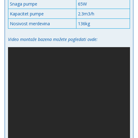
Snaga pumpe
65W
Kapacitet pumpe
2.3m3/h
Nosivost merdevina
136kg
Video montaže bazena možete pogledati ovde: