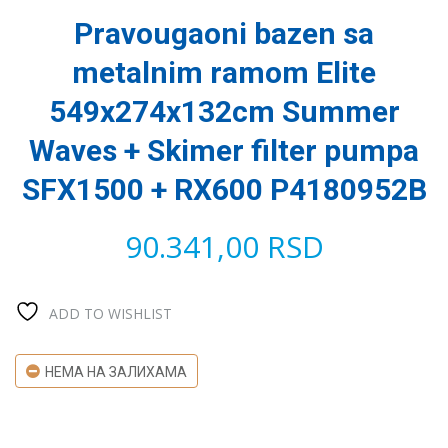
Pravougaoni bazen sa
metalnim ramom Elite
549x274x132cm Summer
Waves + Skimer filter pumpa
SFX1500 + RX600 P4180952B
90.341,00
RSD
ADD TO WISHLIST
НЕМА НА ЗАЛИХАМА