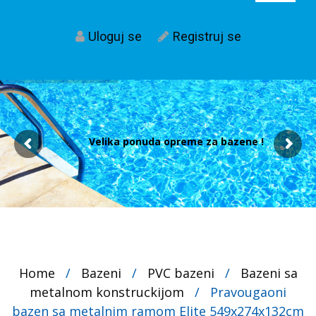
Uloguj se
Registruj se
Velika ponuda opreme za bazene !
Home
/
Bazeni
/
PVC bazeni
/
Bazeni sa
metalnom konstruckijom
/
Pravougaoni
bazen sa metalnim ramom Elite 549x274x132cm