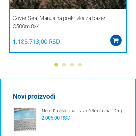
Cover Seal Manualna prekrivka za bazen
C500m 8×4
1.188.713,00
RSD
Add
Novi proizvodi
Nero Protivklizna staza 0.6m (rolna 12m)
2.006,00
RSD