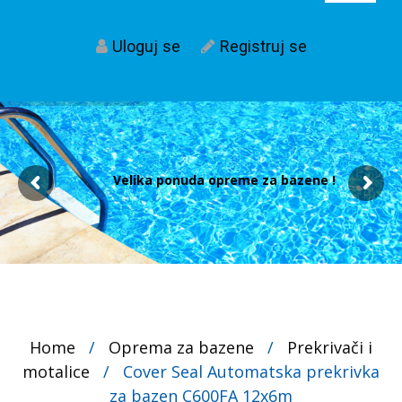
Uloguj se
Registruj se
Velika ponuda opreme za bazene !
Home
/
Oprema za bazene
/
Prekrivači i
motalice
/
Cover Seal Automatska prekrivka
za bazen C600FA 12x6m