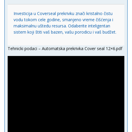
Investicija u Coverseal prekrivku znači kristalno čistu
vodu tokom cele godine, smanjeno vreme čišćenja i
maksimalnu uštedu resursa. Odaberite inteligentan
sistem koji štiti vaš bazen, vašu porodicu i vaš budžet.
Tehnicki podaci – Automatska prekrivka Cover seal 12×6.pdf