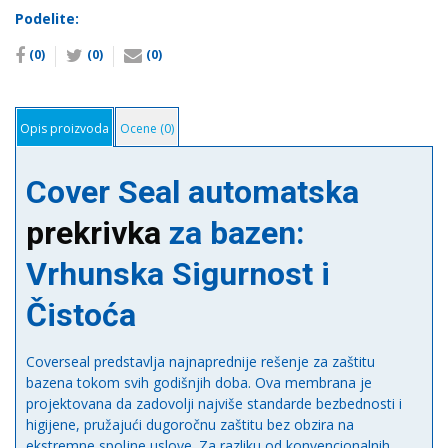
za
Podelite:
bazen
(0)
(0)
(0)
C600FA
12x6m
количина
Opis proizvoda
Ocene (0)
Cover Seal automatska
prekrivka
za bazen:
Vrhunska Sigurnost i
Čistoća
Coverseal predstavlja najnaprednije rešenje za zaštitu
bazena tokom svih godišnjih doba. Ova membrana je
projektovana da zadovolji najviše standarde bezbednosti i
higijene, pružajući dugoročnu zaštitu bez obzira na
ekstremne spoljne uslove. Za razliku od konvencionalnih