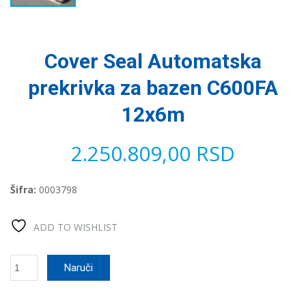
Cover Seal Automatska
prekrivka za bazen C600FA
12x6m
2.250.809,00
RSD
Šifra:
0003798
ADD TO WISHLIST
Cover
Naruči
Seal
Automatska
prekrivka