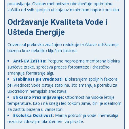
postavljanja. Ovakav mehanizam obezbeđuje optimalnu
zaštitu od svih spoljnih uticaja uz minimalan napor korisnika.
Održavanje Kvaliteta Vode i
Ušteda Energije
Coverseal prekrivka značajno redukuje troškove održavanja
bazena kroz nekoliko ključnih faktora:
Anti-UV Zaštita:
Potpuno neprozirna membrana blokira
sunčeve zrake, sprečava proces fotosinteze i drastično
smanjuje formiranje algi.
Stabilnost pH Vrednosti:
Blokiranjem spoljnih faktora,
pH vrednost vode ostaje stabilna, što smanjuje potrebu za
upotrebom hemijskih sredstava.
Efikasno Prezimljavanje:
Otpornost na visoke letnje
temperature, kao i na sneg i led tokom zime, čini je idealnom
za zaštitu bazena u vansezoni.
Ekološka Održivost:
Manja potrošnja vode i hemikalija
rezultira zdravijim okruženjem za plivače.