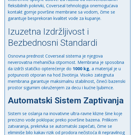
fleksibilnih pokrivki, Coverseal tehnologija onemogućava
kontakt gornje površine membrane sa vodom, čime se
garantuje besprekoran kvalitet vode za kupanje.
Izuzetna Izdržljivost i
Bezbednosni Standardi
Osnovna prednost Coverseal sistema je njegova
neverovatna mehanička otpornost. Membrana je sposobna
da izdrži statičko opterećenje do
1000 kg
, a materijal je u
potpunosti otporan na hod životinja. Visoko zategnuta
membrana garantuje maksimalnu stabilnost, čineći bazenski
prostor sigurnim okruženjem za decu i kućne ljubimce.
Automatski Sistem Zaptivanja
Sistem se oslanja na inovativne ultra-ravne klizne šine koje
precizno vode poklopac preko površine bazena. Prilikom
zatvaranja, prekrivka se automatski zapečati, čime se
eliminiše bilo kakav rizik od prodora nečistoća ili nepravilnog